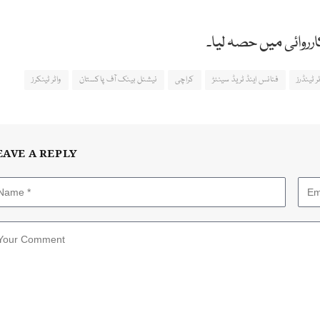
ارروائی میں حصہ لیا۔
ر ٹینڈرز
فنانس اینڈ ٹریڈ سینٹڑ
کراچی
نیشنل بینک آف پاکستان
واٹر ٹینکرز
EAVE A REPLY