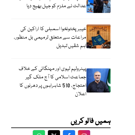
عدالت نے ملزم کو جیل بھیج دیا
خیبرپختونخوا اسمبلی کا اراکین کی
مراعات سے متعلق ترمیمی بل منظور،
اہم شقیں تبدیل
پیٹرولیم لیوی اور مہنگائی کے خلاف
جماعت اسلامی کا آج ملک گیر
احتجاج، 510 شاہراہوں پر دھرنوں کا
اعلان
ہمیں فالو کریں