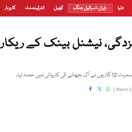
دنیا
ایران-اسرائیل جنگ
کھیل
انٹرٹینمنٹ
کاروبار
زدگی، نیشنل بینک کے ریکارڈ
میں حصہ لیا۔
|
March 1