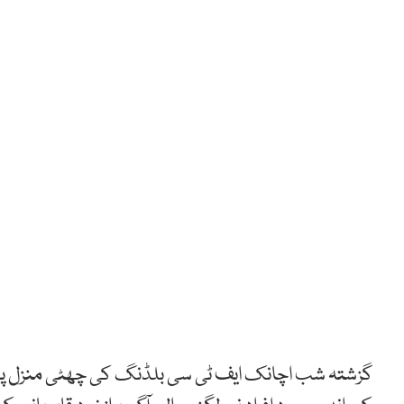
گزشتہ شب اچانک ایف ٹی سی بلڈنگ کی چھٹی منزل پہ 