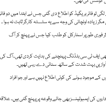
ے کی کوشش کی تھی۔
ی تو فائر بریگیڈ کو اطلاع دی گئی جس نے ابتدا میں دو فائر
ر زیادہ اونچائی کی وجہ سے یہ سلسلہ کارگر ثابت نہ ہوا ۔
ر فوری طور پر اسنارکل کو طلب کیا جس نے پہنچ کر آگ
و بھی ایف ٹی سی بلڈنگ پہنچنے کی ہدایت کردی تھی۔آگ کی
ٓوازیں بہت شدت کے ساتھ سنائی دے رہی تھیں۔
 کے موجود ہونے کی کوئی اطلاع نہیں ہے اور جو افراد
روں کی ایمبولینسز بھی جائے وقوعہ پر پہنچ گئی ہیں۔ علاقہ