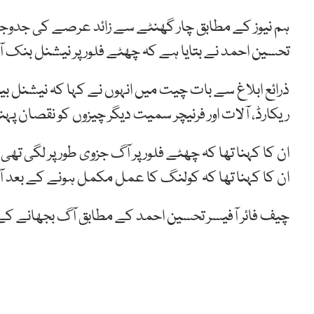
ہم نیوز کے مطابق چار گھنٹے سے زائد عرصے کی جدوجہد ک
تحسین احمد نے بتایا ہے کہ چھٹے فلور پر نیشنل بنک آ
ذرائع ابلاغ سے بات چیت میں انہوں نے کہا کہ نیشنل 
ریکارڈ، آلات اور فرنیچر سمیت دیگر چیزوں کو نقصان پہ
ان کا کہنا تھا کہ چھٹے فلور پر آگ جزوی طور پر لگی تھی
ان کا کہنا تھا کہ کولنگ کا عمل مکمل ہونے کے بعد 
چیف فائر آفیسر تحسین احمد کے مطابق آگ بجھانے کے عمل میں دو 