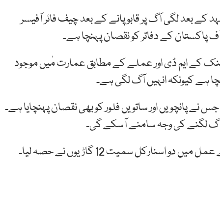
ے بعد لگی آگ پر قابو پانے کے بعد چیف فائر آفیسر
ف پاکستان کے دفاتر کو نقصان پہنچا ہے۔
بینک کے ایم ڈی اور عملے کے مطابق عمارت مٰیں موجود
نچا ہے کیونکہ انہیں آگ لگی ہے۔
 جس نے پانچویں اور ساتویں فلور کو بھی نقصان پہنچایا ہے۔
آگ لگنے کی وجہ سامنے آسکے گی۔
اسنارکل سمیت 12 گاڑیوں نے حصہ لیا۔