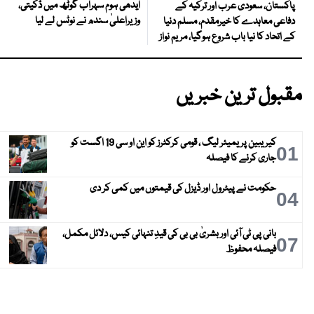
ایدھی ہوم سہراب گوٹھ میں ڈکیتی،
پاکستان، سعودی عرب اور ترکیہ کے
وزیراعلیٰ سندھ نے نوٹس لے لیا
دفاعی معاہدے کا خیرمقدم، مسلم دنیا
کے اتحاد کا نیا باب شروع ہوگیا، مریم نواز
مقبول ترین خبریں
کیریبین پریمیئر لیگ ، قومی کرکٹرز کو این او سی 19 اگست کو
01
جاری کرنے کا فیصلہ
حکومت نے پیٹرول اور ڈیزل کی قیمتوں میں کمی کر دی
04
بانی پی ٹی آئی اور بشریٰ بی بی کی قیدِ تنہائی کیس، دلائل مکمل،
07
فیصلہ محفوظ