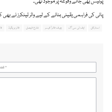
پولیس بھی جائے وقوعہ پر موجود تھی۔
پانی کی فراہمی یقینی بنانے کے لیے واٹر ٹینکرز نے بھی ک
اسنارکل
ایف ٹی سی آگ
چیف فائر آفیسر
شارع فیصل
فائر بریگیڈ
فائ