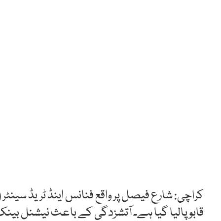
کراچی: شارع فیصل پر واقع فنانس اینڈ ٹریڈ سینٹر
قابو پالیا گیا ہے۔ آتشزدگی کے باعث نیشنل بین