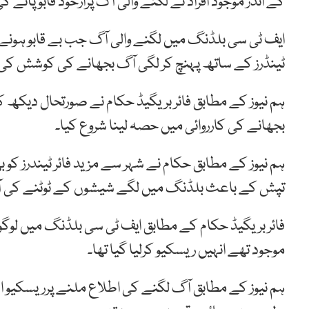
کے اندر موجود افراد نے لگنے والی آگ پرازخود قابو پان
ایف ٹی سی بلڈنگ میں لگنے والی آگ جب بے قابو ہونے لگ
ٹینڈرز کے ساتھ پہنچ کر لگی آگ بجھانے کی کوشش کی مگ
ہم نیوز کے مطابق فائر بریگیڈ حکام نے صورتحال دیکھ ک
بجھانے کی کارروائی میں حصہ لینا شروع کیا۔
ہم نیوز کے مطابق حکام نے شہر سے مزید فائر ٹیندرز ک
تپش کے باعث بلڈنگ میں لگے شیشوں کے ٹوٹنے کی ا
فائر بریگیڈ حکام کے مطابق ایف ٹی سی بلڈنگ میں لوگوں
موجود تھے انہیں ریسکیو کرلیا گیا تھا۔
ہم نیوز کے مطابق آگ لگنے کی اطلاع ملنے پرریسکیو ادا