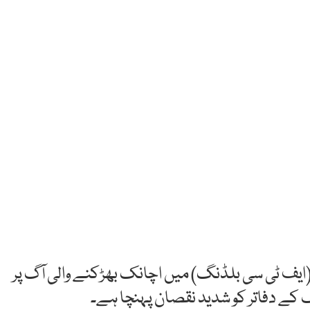
 (ایف ٹی سی بلڈنگ) میں اچانک بھڑکنے والی آگ پر
ک کے دفاتر کو شدید نقصان پہنچا ہے۔