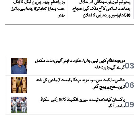
پیٹرولیم لیوی اور مہنگائی کے خلاف
وزیراعظم اچھے ہیں، ن لیگ کا ایک
جماعت اسلامی کا آج ملک گیر احتجاج،
حصہ ہمارا اتحاد توڑنا چاہتا ہے، بلاول
510 شاہراہوں پر دھرنوں کا اعلان
بھٹو
موجودہ نظام کہیں نہیں جا رہا، حکومت اپنی آئینی مدت مکمل
0
کرے گی، وزیر داخلہ
عالمی مارکیٹ میں سونا مزید مہنگا ، قیمت 7 ہفتوں کی بلند
0
ترین سطح پر پہنچ گئی
پاکستان کیخلاف ٹیسٹ سیریز ، انگلینڈ کا 16 رکنی اسکواڈ
0
سامنے آ گیا