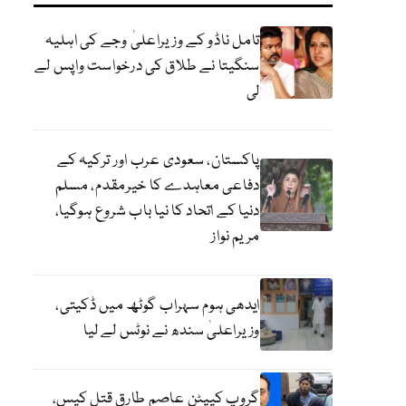
تامل ناڈو کے وزیراعلیٰ وجے کی اہلیہ
سنگیتا نے طلاق کی درخواست واپس لے
لی
پاکستان، سعودی عرب اور ترکیہ کے
دفاعی معاہدے کا خیرمقدم، مسلم
دنیا کے اتحاد کا نیا باب شروع ہوگیا،
مریم نواز
ایدھی ہوم سہراب گوٹھ میں ڈکیتی،
وزیراعلیٰ سندھ نے نوٹس لے لیا
گروپ کیپٹن عاصم طارق قتل کیس،