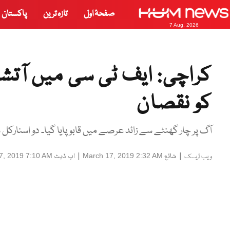
صفحۂ اول
تازہ ترین
پاکستان
7 Aug, 2026
کراچی: ایف ٹی سی میں آتش
کو نقصان
آگ پر چار گھنٹے سے زائد عرصے میں قابو پایا گیا۔ دو اسنارکل سمیت 12 گاڑیوں نے آگ بجھانے کی کارروائی 
|
شائع
|
اپ ڈیٹ
7, 2019 7:10 AM
March 17, 2019 2:32 AM
ویب ڈیسک