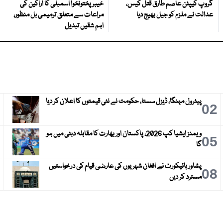
گروپ کیپٹن عاصم طارق قتل کیس،
خیبرپختونخوا اسمبلی کا اراکین کی
عدالت نے ملزم کو جیل بھیج دیا
مراعات سے متعلق ترمیمی بل منظور،
اہم شقیں تبدیل
پیٹرول مہنگا، ڈیزل سستا، حکومت نے نئی قیمتوں کا اعلان کر دیا
3
02
ویمنز ایشیا کپ 2026، پاکستان اور بھارت کا مقابلہ دبئی میں ہو
6
05
گا
پشاور ہائیکورٹ نے افغان شہریوں کی عارضی قیام کی درخواستیں
9
08
مسترد کر دیں