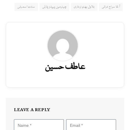
آغا سراج درانی
بلاول بھٹو زرداری
چیئرمین پیپلز پارٹی
سندھ اسمبلی
عاطف حسین
LEAVE A REPLY