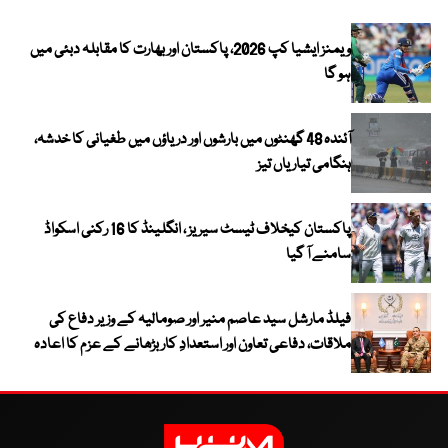
ویمنز ایشیا کپ 2026، پاکستان اور بھارت کا مقابلہ دبئی میں
ہو گا
آئندہ 48 گھنٹوں میں بارشوں اور دریاؤں میں طغیانی کا خدشہ،
ہنگامی تیاریاں تیز
پاکستان کیخلاف ٹیسٹ سیریز ، انگلینڈ کا 16 رکنی اسکواڈ
سامنے آ گیا
فیلڈ مارشل سید عاصم منیر اور صومالیہ کے وزیر دفاع کی
ملاقات، دفاعی تعاون اور استعدادِ کار بڑھانے کے عزم کا اعادہ