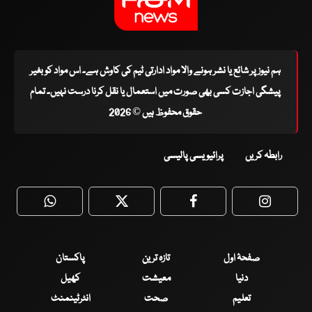
ہم نیوز پر شائع یا نشر ہونے والا مواد ادارتی ٹیم کی کاوش ہے۔ اس مواد کو بغیر
پیشگی اجازت کسی بھی صورت میں استعمال یا نقل کرنا درست نہیں۔ تمام
حقوق محفوظ ہیں © 2026
رابطہ کریں
پرائیویسی پالیسی
WhatsApp
Twitter
Facebook
Faceboo
صفحۂ اول
تازہ ترین
پاکستان
دنیا
معیشت
کھیل
تعلیم
صحت
انٹرٹینمنٹ