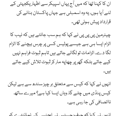
ان کا کہنا تھا کہ میں آج یہاں اسپیکر سے اظہار یکجہتی کے
لئے آیا ہوں، یہ وہ اسمبلی ہے جہاں پاکستان بنانے کی
قرارداد پیش ہوئی تھی۔
چیئرمین پی پی پی نے کہا کہ ہم سب جانتے ہیں کہ نیب کا
الزام ایسا ہی ہے جیسے پولیس کسی پر چرس بیچنے کا الزام
لگا دے، الزامات تو لگائے جاتے ہیں تاہم ثبوت فراہم نہیں
کیے جاتے بلکہ گھر پر چھاپہ مار کر ثبوت تلاش کیے جاتے
ہیں۔
انہوں نے کہا کہ کیس سے متعلق ہر چیز سندھ سے ہے لیکن
کیس پنڈی میں چلے گا، وہاں ایسا کیا ہے؟ میرے ساتھ
ناانصافی کی جا رہی ہے۔
انہوں نے کہا کہ چیف جسٹس نے ایجنسی کے نمائندے کو