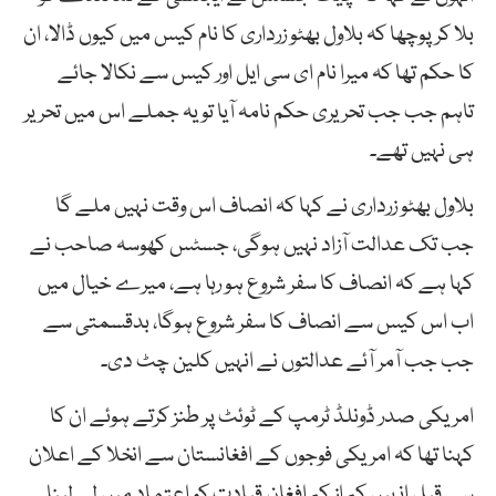
بلا کر پوچھا کہ بلاول بھٹو زرداری کا نام کیس میں کیوں ڈالا، ان
کا حکم تھا کہ میرا نام ای سی ایل اور کیس سے نکالا جائے
تاہم جب جب تحریری حکم نامہ آیا تو یہ جملے اس میں تحریر
ہی نہیں تھے۔
بلاول بھٹو زرداری نے کہا کہ انصاف اس وقت نہیں ملے گا
جب تک عدالت آزاد نہیں ہوگی، جسٹس کھوسہ صاحب نے
کہا ہے کہ انصاف کا سفر شروع ہو رہا ہے، میرے خیال میں
اب اس کیس سے انصاف کا سفر شروع ہوگا، بدقسمتی سے
جب جب آمر آئے عدالتوں نے انہیں کلین چٹ دی۔
امریکی صدر ڈونلڈ ٹرمپ کے ٹوئٹ پر طنز کرتے ہوئے ان کا
کہنا تھا کہ امریکی فوجوں کے افغانستان سے انخلا کے اعلان
سے قبل انہیں کم از کم افغان قیادت کو اعتماد میں لے لینا