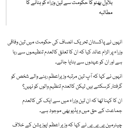
بلاول بھٹو کا حکومت سے تین وزراء کو ہٹانے کا
مطالبہ
انہوں نے پاکستان تحریک انصاف کی حکومت میں تین وفاقی
وزراء پر الزام عائد کیا کہ ان کا تعلق کالعدم تنظیموں سے رہا
ہے اور ان کو عہدوں سے ہٹایا جائے۔
انہوں نے کہا کہ آپ تین مرتبہ وزیراعظم رہنے والے شخص کو
گرفتار کرسکتے ہیں لیکن کالعدم تنظیم والوں کو نہیں؟
ان کا کہنا تھا کہ ان تین وزراء میں سے ایک کی کالعدم
جماعت کے حق میں ویڈیو بھی موجود ہے۔
چیئرمین پی پی پی نے کہا کہ وزیر اعظم اپوزیشن کے خلاف