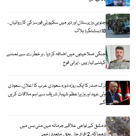
جنوبی وزیرستان اور دیر میں سکیورٹی فورسز کی کارروائیاں ،
10دہشتگرد ہلاک
جنگی صلاحیتوں میں اضافہ کر دیا ، ہر خطرے سے نمٹنے
کیلئے تیار ہیں ، ایرانی فوج
ترک صدر کا ایک روزہ دورہ سعودی عرب کا اعلان، سعودی
ولی عہد اور وزیراعظم شہباز شریف سے اہم ملاقات کریں
گے
دمشق کے نواحی علاقے جرمانہ میں منی بس میں
دھماکہ، 2 افراد جاں بحق، متعدد زخمی