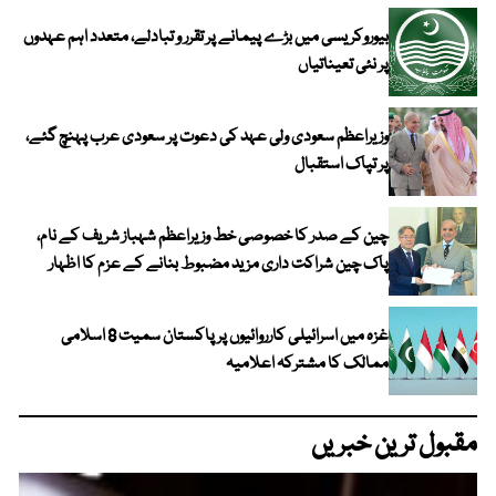
بیوروکریسی میں بڑے پیمانے پر تقرر و تبادلے، متعدد اہم عہدوں
پر نئی تعیناتیاں
وزیراعظم سعودی ولی عہد کی دعوت پر سعودی عرب پہنچ گئے،
پر تپاک استقبال
چین کے صدر کا خصوصی خط وزیراعظم شہباز شریف کے نام،
پاک چین شراکت داری مزید مضبوط بنانے کے عزم کا اظہار
غزہ میں اسرائیلی کارروائیوں پر پاکستان سمیت 8 اسلامی
ممالک کا مشترکہ اعلامیہ
مقبول ترین خبریں