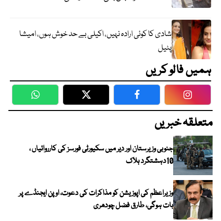
شادی کا کوئی ارادہ نہیں، اکیلی بے حد خوش ہوں، امیشا
پٹیل
ہمیں فالو کریں
WhatsApp
Twitter
Facebook
Faceboo
متعلقہ خبریں
جنوبی وزیرستان اور دیر میں سکیورٹی فورسز کی کارروائیاں ،
10دہشتگرد ہلاک
وزیراعظم کی اپوزیشن کو مذاکرات کی دعوت، اوپن ایجنڈے پر
بات ہوگی، طارق فضل چودھری