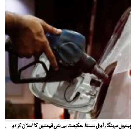
پیٹرول مہنگا، ڈیزل سستا، حکومت نے نئی قیمتوں کا اعلان کر دیا
پنج