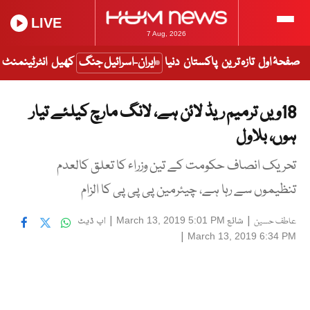
LIVE
7 Aug, 2026
صفحۂ اول
تازہ ترین
پاکستان
دنیا
ایران-اسرائیل جنگ
کھیل
انٹرٹینمنٹ
18ویں ترمیم ریڈ لائن ہے، لانگ مارچ کیلئے تیار
ہوں، بلاول
تحریک انصاف حکومت کے تین وزراء کا تعلق کالعدم
تنظیموں سے رہا ہے، چیئرمین پی پی پی کا الزام
|
شائع
|
اپ ڈیٹ
March 13, 2019 5:01 PM
عاطف حسین
|
March 13, 2019 6:34 PM