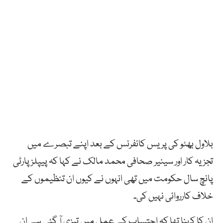
بلاول بھٹو کی پریس کانفرنس کے بعد اپنے تبصرے میں
تجزیہ کار اور سینیر صحافی محمد مالک نے کہا کہ پیپلز پارٹی
پانچ سال حکومت میں تھی انہوں نے کیوں ان تنظیموں کے
خلاف کارروائی نہیں کی۔
ان کا کہنا تھا کہ احتساب کے عمل میں تیزی آ گئی ہے ان