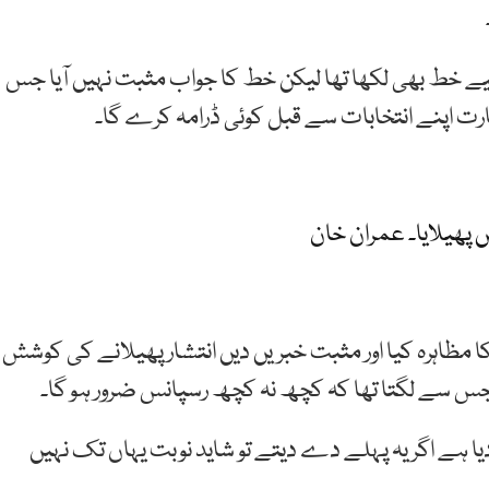
لیے خط بھی لکھا تھا لیکن خط کا جواب مثبت نہیں آیا جس
ارت اپنے انتخابات سے قبل کوئی ڈرامہ کرے گا۔
یں پھیلایا۔ عمران خان
 مظاہرہ کیا اور مثبت خبریں دیں انتشار پھیلانے کی کوشش
یا جس سے لگتا تھا کہ کچھ نہ کچھ رسپانس ضرور ہو گا۔
ر دیا ہے اگر یہ پہلے دے دیتے تو شاید نوبت یہاں تک نہیں