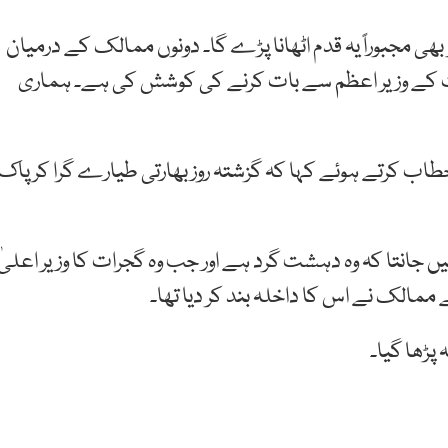
بھی مجبوراً یہ قدم اٹھانا پڑے گا۔ دونوں ممالک کے درمیان
رت کے وزیر اعظم سے بات کرنے کی کوشش کی ہے۔ ہماری
ب کرتے ہوئے کہا کہ گزشتہ روز بھارتی طیارے گرا کر پاک
ہیں جانتا کہ وہ دہشت گرد ہے اور جب وہ گجرات کا وزیر اعلیٰ
ے ممالک نے اس کا داخلہ بند کر دیا تھا۔
 پڑھا گیا۔