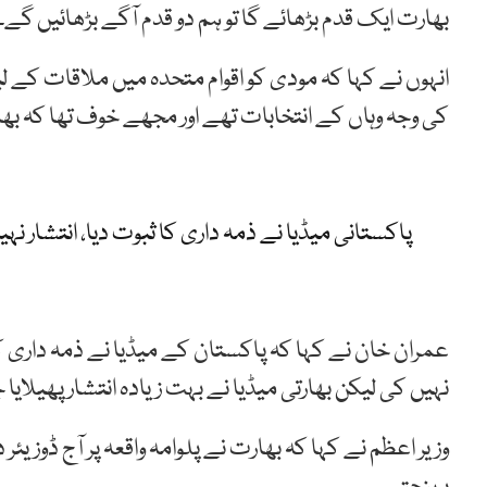
بھارت ایک قدم بڑھائے گا تو ہم دو قدم آگے بڑھائیں گے۔
انہوں نے کہا کہ مودی کو اقوام متحدہ میں ملاقات کے 
کی وجہ وہاں کے انتخابات تھے اور مجھے خوف تھا کہ بھ
پاکستانی میڈیا نے ذمہ داری کا ثبوت دیا، انتشار نہ
عمران خان نے کہا کہ پاکستان کے میڈیا نے ذمہ داری کا
نہیں کی لیکن بھارتی میڈیا نے بہت زیادہ انتشار پھیلا
وزیر اعظم نے کہا کہ بھارت نے پلوامہ واقعہ پر آج ڈوزیئ