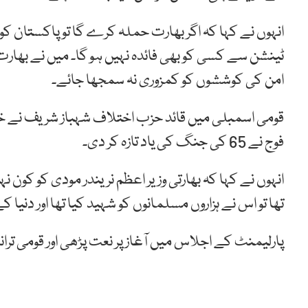
انہوں نے کہا کہ اگر بھارت حملہ کرے گا تو پاکستان کو 
ٹینشن سے کسی کو بھی فائدہ نہیں ہو گا۔ میں نے بھا
امن کی کوششوں کو کمزوری نہ سمجھا جائے۔
قومی اسمبلی میں قائد حزب اختلاف شہباز شریف نے خطا
فوج نے 65 کی جنگ کی یاد تازہ کر دی۔
انہوں نے کہا کہ بھارتی وزیر اعظم نریندر مودی کو کون ن
تھا تو اس نے ہزاروں مسلمانوں کو شہید کیا تھا اور دنیا ک
پارلیمنٹ کے اجلاس میں آغاز پر نعت پڑھی اور قومی ترانہ