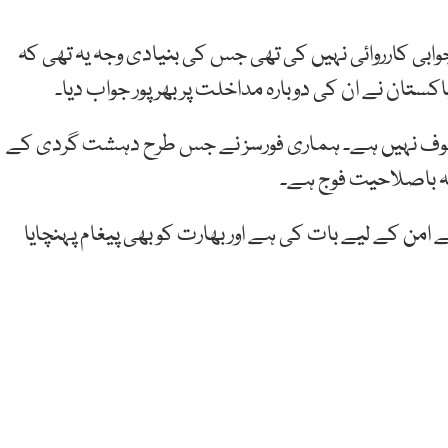
 جوابی کارروائی نہیں کی تھی جس کی بنیادی وجہ یہ تھی کہ
ستان نے ان کی دوبارہ مداخلت پر بھرپور جواب دیا۔
ور خوف نہیں ہے۔ ہماری فورسز نے جس طرح دہشت گردی کے
ہ باصلاحیت فوج ہے۔
 امن کے لیے بات کی ہے اور بھارت کو بھی پیغام پہنچایا