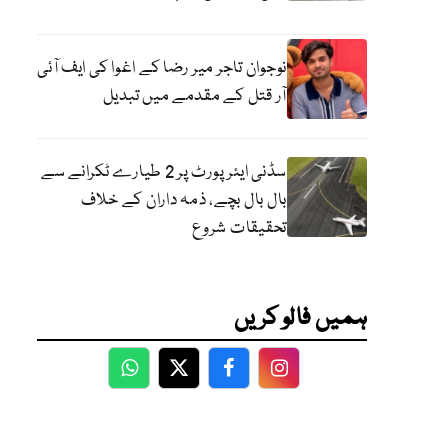
نوجوان تاجر میر رضا کے اغوا کی ایف آئی
آر قتل کے مقدمے میں تبدیل
سڈنی ایئرپورٹ پر 2 طیارے ٹکرانے سے
بال بال بچے، ذمہ داران کے خلاف
تحقیقات شروع
ہمیں فالو کریں
WhatsApp
Twitter
Facebook
Facebook