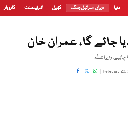
دنیا
ایران-اسرائیل جنگ
کھیل
انٹرٹینمنٹ
کاروبار
دیا جائے گا، عمران خان
چاہیے، وزیراعظم
|
February 28,