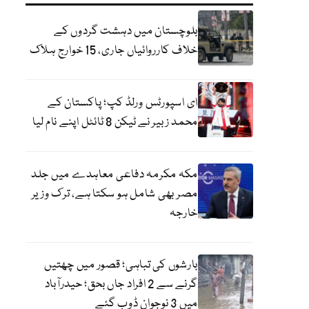
بلوچستان میں دہشت گردوں کے
خلاف کارروائیاں جاری، 15 خوارج ہلاک
ای اسپورٹس ورلڈ کپ؛ پاکستان کے
محمد زبیر نے ٹیکن 8 ٹائٹل اپنے نام لیا
مکہ مکرمہ دفاعی معاہدے میں جلد
مصر بھی شامل ہو سکتا ہے، ترک وزیر
خارجہ
بارشوں کی تباہی؛ قصور میں چھتیں
گرنے سے 2 افراد جاں بحق؛ حیدرآباد
میں 3 نوجوان ڈوب گئے