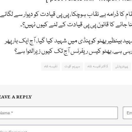
م کا ڈرامہ بے نقاب ہوچکا، پی پی قیادت کو دیوار سے لگانے
جائے کا قانون پی پی قیادت کے لئے کیوں نہیں؟۔
ہید بینظیر بھٹو کو پنڈی میں شہید کیا گیا، آج ایک بار پھر
ہی ہے، بھٹو کیس ریفرنس آج تک کیوں زیرالتوا ہے؟
پیپلزپارٹی
ڈاکٹر نفیسہ شاہ
سپریم کورٹ
نفیسہ شاہ
EAVE A REPLY