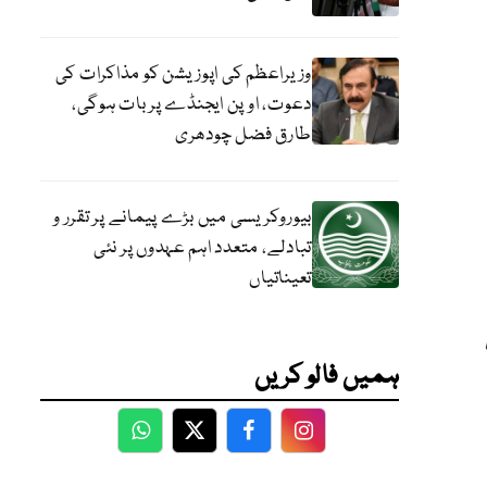
وزیراعظم کی اپوزیشن کو مذاکرات کی
دعوت، اوپن ایجنڈے پر بات ہوگی،
طارق فضل چودھری
بیوروکریسی میں بڑے پیمانے پر تقرر و
تبادلے، متعدد اہم عہدوں پر نئی
تعیناتیاں
ہمیں فالو کریں
WhatsApp
Twitter
Facebook
Facebook