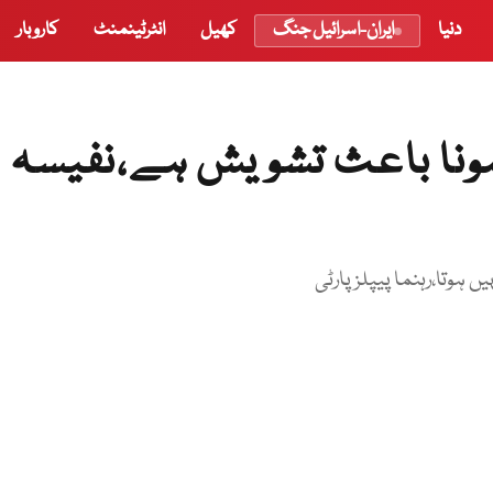
دنیا
ایران-اسرائیل جنگ
کھیل
انٹرٹینمنٹ
کاروبار
ہونا باعث تشویش ہے،نفیسہ
ں ہوتا،رہنما پیپلز پارٹی