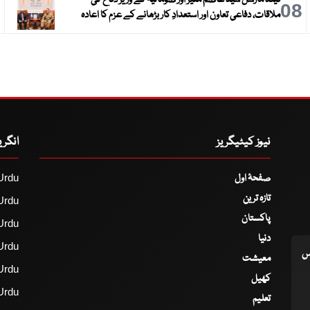
9
08
ملاقات، دفاعی تعاون اور استعدادِ کار بڑھانے کے عزم کا اعادہ
نیوز کیٹیگریز
انگر
صفحۂ اول
Urdu
تازہ ترین
Urdu
پاکستان
Urdu
دنیا
Urdu
اس
معیشت
Urdu
کھیل
Urdu
تعلیم