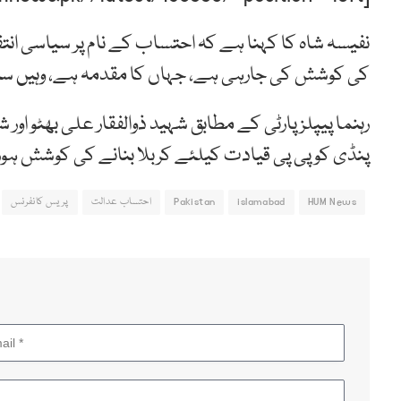
نفیسہ شاہ کا کہنا ہے کہ احتساب کے نام پر سیاسی انتقا
کی کوشش کی جارہی ہے، جہاں کا مقدمہ ہے، وہیں سنا 
رہنما پیپلز پارٹی کے مطابق شہید ذوالفقار علی بھٹو اور ش
پنڈی کو پی پی قیادت کیلئے کربلا بنانے کی کوشش ہور
HUM News
islamabad
Pakistan
احتساب عدالت
پریس کانفرنس