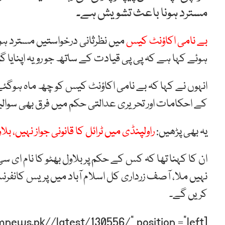
مسترد ہونا باعث تشویش ہے۔
بے نامی اکاؤنٹ کیس
میں نظرثانی درخواستیں مسترد ہون
ہوئے کہا ہے کہ پی پی قیادت کے ساتھ جو رویہ اپنایا گیا
انہوں نے کہا کہ بے نامی اکاؤنٹ کیس کو چھ ماہ ہوگئ
کے احکامات اور تحریری عدالتی حکم میں فرق بھی سوال
یہ بھی پڑھیں:
راولپنڈی میں ٹرائل کا قانونی جواز نہیں، بلا
ان کا کہنا تھا کہ کس کے حکم پر بلاول بھٹو کا نام ای
نہیں ملا، آصف زرداری کل اسلام آباد میں پریس کانفرن
کریں گے۔
[post-relate link=”https://humnews.pk//latest/130556/” position =”left”]