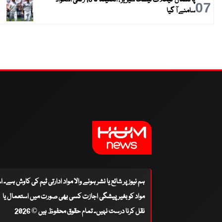
07
سامنے آ گیا
ہم نیوز پر شائع یا نشر ہونے والا مواد ادارتی ٹیم کی کاوش ہے۔ 
مواد کو بغیر پیشگی اجازت کسی بھی صورت میں استعمال یا
نقل کرنا درست نہیں۔ تمام حقوق محفوظ ہیں © 2026