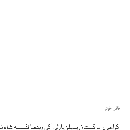
فائل: فوٹو
کراچی: پاکستان پیپلزپارٹی کی رہنما نفیسہ شاہ 