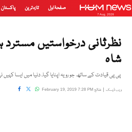
صفحۂ اول
تازہ ترین
پاکستان
7 Aug, 2026
نظرثانی درخواستیں مسترد 
شاہ
پی پی قیادت کے ساتھ جو رویہ اپنایا گیا، دنیا میں ایسا کہیں نہی
|
شائع
February 19, 2019 7:28 PM
ویب ڈیسک