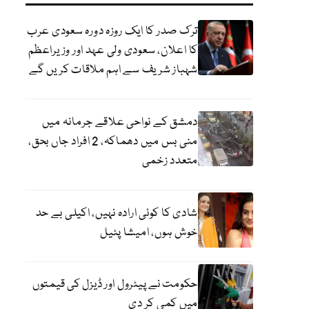
ترک صدر کا ایک روزہ دورہ سعودی عرب
کا اعلان، سعودی ولی عہد اور وزیراعظم
شہباز شریف سے اہم ملاقات کریں گے
دمشق کے نواحی علاقے جرمانہ میں
منی بس میں دھماکہ، 2 افراد جاں بحق،
متعدد زخمی
شادی کا کوئی ارادہ نہیں، اکیلی بے حد
خوش ہوں، امیشا پٹیل
حکومت نے پیٹرول اور ڈیزل کی قیمتوں
میں کمی کر دی