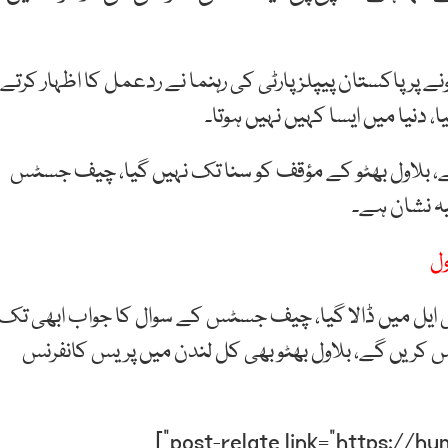
ے پر پاکستان پیپلزپارٹی کی رہنما نے ردعمل کا اظہار کرتے
، دنیا میں ایسا کہیں نہیں ہوتا۔
ے، بلاول بھٹو کے مؤقف کو سنا تک نہیں گیا، چیف جسٹس
یہ نشان ہے۔
ول
 سی ایل میں ڈالا گیا، چیف جسٹس کے سوال کا جواب ابھی تک
س کریں گے، بلاول بھٹو بھی کل لندن میں پریس کانفرنس