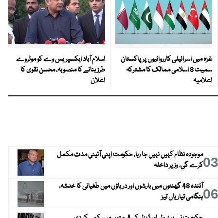
غزہ میں اسرائیلی کارروائیوں پر پاکستان
اسلام آباد ایکسپریس وے کو موٹروے
سمیت 8 اسلامی ممالک کا مشترکہ
طرز بنانے کا منصوبہ، محسن نقوی کا
اعلامیہ
اعلان
موجودہ نظام کہیں نہیں جا رہا، حکومت اپنی آئینی مدت مکمل
0
کرے گی، وزیر داخلہ
آئندہ 48 گھنٹوں میں بارشوں اور دریاؤں میں طغیانی کا خدشہ،
0
ہنگامی تیاریاں تیز
حکومت نے پیٹرول اور ڈیزل کی قیمتوں میں کمی کر دی