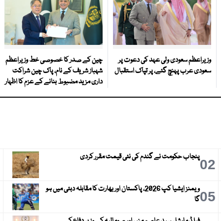
وزیراعظم سعودی ولی عہد کی دعوت پر
چین کے صدر کا خصوصی خط وزیراعظم
سعودی عرب پہنچ گئے، پر تپاک استقبال
شہباز شریف کے نام، پاک چین شراکت
داری مزید مضبوط بنانے کے عزم کا اظہار
پنجاب حکومت نے گندم کی نئی قیمت مقرر کردی
3
02
ویمنز ایشیا کپ 2026، پاکستان اور بھارت کا مقابلہ دبئی میں ہو
6
05
گا
فیلڈ مارشل سید عاصم منیر اور صومالیہ کے وزیر دفاع کی