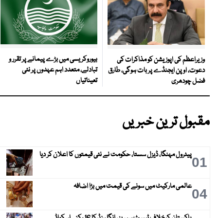
بیوروکریسی میں بڑے پیمانے پر تقرر و
وزیراعظم کی اپوزیشن کو مذاکرات کی
تبادلے، متعدد اہم عہدوں پر نئی
دعوت، اوپن ایجنڈے پر بات ہوگی، طارق
تعیناتیاں
فضل چودھری
مقبول ترین خبریں
پیٹرول مہنگا، ڈیزل سستا، حکومت نے نئی قیمتوں کا اعلان کر دیا
01
عالمی مارکیٹ میں سونے کی قیمت میں بڑا اضافہ
04
پاکستان کیخلاف ٹیسٹ سیریز ، انگلینڈ کا 16 رکنی اسکواڈ