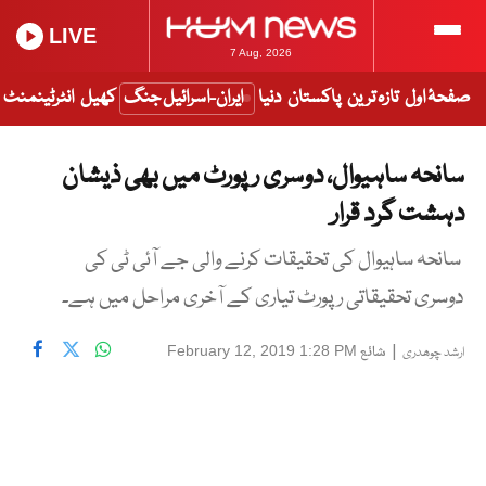
LIVE
7 Aug, 2026
صفحۂ اول
تازہ ترین
پاکستان
دنیا
ایران-اسرائیل جنگ
کھیل
انٹرٹینمنٹ
سانحہ ساہیوال، دوسری رپورٹ میں بھی ذیشان
دہشت گرد قرار
سانحہ ساہیوال کی تحقیقات کرنے والی جے آئی ٹی کی
دوسری تحقیقاتی رپورٹ تیاری کے آخری مراحل میں ہے۔
|
شائع
February 12, 2019 1:28 PM
ارشد چوھدری