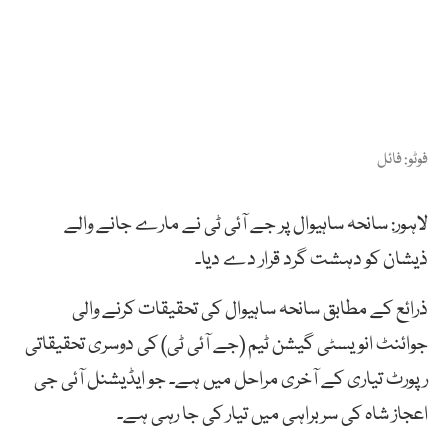
فوٹو: فائل
لاہور: سانحہ ساہیوال پر جے آئی ٹی نے مارے جانے والے
ذیشان کو دہشت گرد قرار دے دیا۔
ذرائع کے مطابق سانحہ ساہیوال کی تحقیقات کرنے والی
جوائنٹ انویسٹی گیشن ٹیم (جے آئی ٹی) کی دوسری تحقیقاتی
رپورٹ تیاری کے آخری مراحل میں ہے۔ جو ایڈیشنل آئی جی
اعجاز شاہ کی سربراہی میں تیار کی جا رہی ہے۔