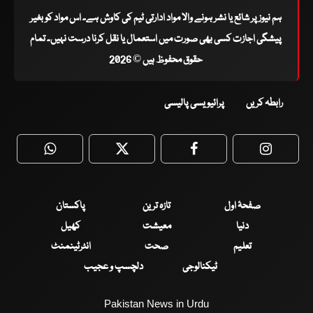
ہم نیوز پر شائع یا نشر ہونے والا مواد ادارتی ٹیم کی کاوش ہے۔ اس مواد کو بغیر
پیشگی اجازت کسی بھی صورت میں استعمال یا نقل کرنا درست نہیں۔ تمام
حقوق محفوظ ہیں © 2026
رابطہ کریں
پرائیویسی پالیسی
WhatsApp
Twitter
Facebook
Faceboo
صفحۂ اول
تازہ ترین
پاکستان
دنیا
معیشت
کھیل
تعلیم
صحت
انٹرٹینمنٹ
ٹیکنالوجی
دلچسپ و عجیب
Pakistan News in Urdu