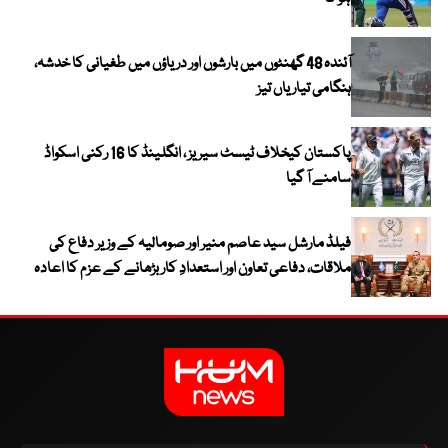
آئندہ 48 گھنٹوں میں بارشوں اور دریاؤں میں طغیانی کا خدشہ،
ہنگامی تیاریاں تیز
پاکستان کیخلاف ٹیسٹ سیریز ، انگلینڈ کا 16 رکنی اسکواڈ
سامنے آ گیا
فیلڈ مارشل سید عاصم منیر اور صومالیہ کے وزیر دفاع کی
ملاقات، دفاعی تعاون اور استعدادِ کار بڑھانے کے عزم کا اعادہ