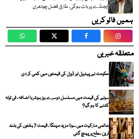
ایجنڈے پر بات ہوگی، طارق فضل چودھری
ہمیں فالو کریں
WhatsApp
Twitter
Facebook
Faceboo
متعلقہ خبریں
حکومت نے پیٹرول اور ڈیزل کی قیمتوں میں کمی کر دی
سونے کی قیمت میں مسلسل دوسرے روز ہوشربا اضافہ ، فی تولہ
کتنے کا ہو گیا؟
عالمی مارکیٹ میں سونا مزید مہنگا ، قیمت 7 ہفتوں کی بلند
ترین سطح پر پہنچ گئی