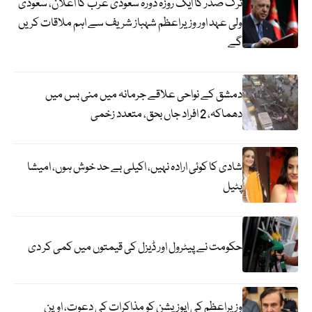
ترک صدر کا ایک روزہ دورہ سعودی عرب کا اعلان، سعودی
ولی عہد اور وزیراعظم شہباز شریف سے اہم ملاقات کریں
گے
دمشق کے نواحی علاقے جرمانہ میں منی بس میں
دھماکہ، 2 افراد جاں بحق، متعدد زخمی
شادی کا کوئی ارادہ نہیں، اکیلی بے حد خوش ہوں، امیشا
پٹیل
حکومت نے پیٹرول اور ڈیزل کی قیمتوں میں کمی کر دی
وزیراعظم کی اپوزیشن کو مذاکرات کی دعوت، اوپن