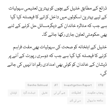
ذرائع کے مطابق خلیل کے بچوں کو بہترین تعلیمی سہولیات
کے لیے بہترین اسکولوں میں داخل کرانے کا فیصلہ کیا گیا
ہے جب کہ متاثرہ خاندان کے دیگرمسائل حل کرنے کے لئے
بھی حکومتی تعاون جاری رکھا جائے گا۔
خلیل کے اہلخانہ کو صحت کی سہولیات بھی مفت فراہم
کرنے کا فیصلہ کیا گیا ہے جب کہ دوسری رپورٹ کے آنے پر
ذیشان کے خاندان کو کوئی بھی امدادی رقم ادا نہیں کی جائے
گی۔
Saniha Sahiwal
JIT
Investigation Report
CTD
پنجاب حکومت
تحقیقات
جے آئی ٹی
خلیل
دہشت گرد
ذیشان
سانحہ ساہیوال
سی ٹی ڈی