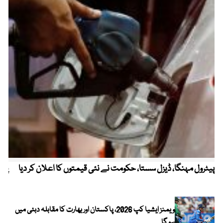
پیٹرول مہنگا، ڈیزل سستا، حکومت نے نئی قیمتوں کا اعلان کر دیا
پنج
ویمنز ایشیا کپ 2026، پاکستان اور بھارت کا مقابلہ دبئی میں
ہو گا