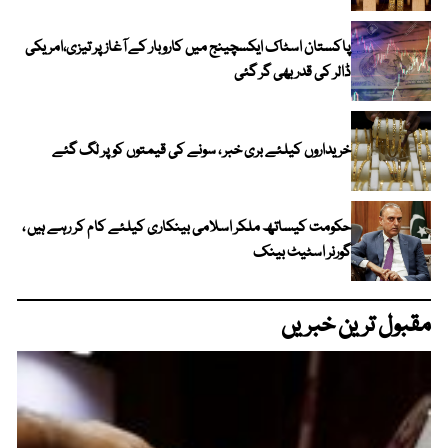
پاکستان اسٹاک ایکسچینج میں کاروبار کے آغاز پر تیزی،امریکی
ڈالر کی قدر بھی گر گئی
خریداروں کیلئے بری خبر ، سونے کی قیمتوں کو پر لگ گئے
حکومت کیساتھ ملکر اسلامی بینکاری کیلئے کام کر رہے ہیں ،
گورنر اسٹیٹ بینک
مقبول ترین خبریں