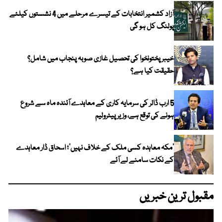
آزاد کشمیر انتخابات کے تیسرے مرحلے میں 4 نشستوں کیلئے
پولنگ کل ہو گی
خیبر پختونخوا کی تحصیل غازی صوبہ پنجاب میں شامل؟
حقیقت کیا ہے؟
5 ارب ڈالر کی سرمایہ کاری کے معاہدے آئندہ ماہ سے شروع
ہونے کی توقع ہے، وزیر پیٹرولیم
‘مکہ معاہدہ کسی ملک کے خلاف نہیں’؛ اسحاق ڈار معاہدے
کے نکات سامنے لے آئے
مقبول ترین خبریں