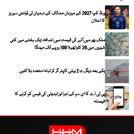
ورلڈ کپ 2027 کے میزبان ممالک کے درمیان ٹی ٹوئنٹی سیریز
کا اعلان
ملک بھر میں آٹے کی قیمت میں اضافہ، ایک ہفتے میں کئی
شہروں میں 20 کلو تھیلا 100 روپے تک مہنگا
یکے بعد دیگرے 2 ہیلی کاپٹر گر کر تباہ؛ متعدد ہلاکتیں
پی ٹی اے کا ای سم کے اجرا اور تبدیلی کی فیس کم کرنے کا
فیصلہ