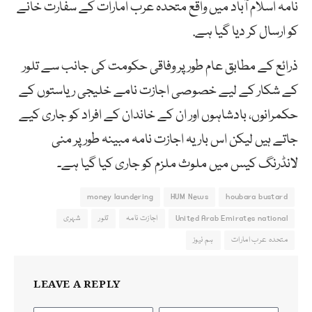
نامہ اسلام آباد میں واقع متحدہ عرب امارات کے سفارت خانے
کو ارسال کر دیا گیا ہے.
ذرائع کے مطابق عام طور پر وفاقی حکومت کی جانب سے تلور
کے شکار کے لیے خصوصی اجازت نامے خلیجی ریاستوں کے
حکمرانوں، بادشاہوں اور ان کے خاندان کے افراد کو جاری کیے
جاتے ہیں لیکن اس باریہ اجازت نامہ مبینہ طور پر منی
لانڈرنگ کیس میں ملوث ملزم کو جاری کیا گیا ہے۔
money laundering
HUM News
houbara bustard
United Arab Emirates national
اجازت نامہ
تلور
شہری
متحدہ عرب امارات
ہم نیوز
LEAVE A REPLY