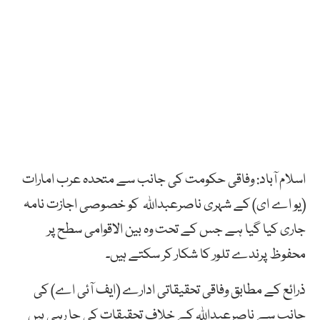
اسلام آباد: وفاقی حکومت کی جانب سے متحدہ عرب امارات
(یو اے ای) کے شہری ناصرعبداللہ کو خصوصی اجازت نامہ
جاری کیا گیا ہے جس کے تحت وہ بین الاقوامی سطح پر
محفوظ پرندے تلور کا شکار کر سکتے ہیں۔
ذرائع کے مطابق وفاقی تحقیقاتی ادارے (ایف آئی اے) کی
جانب سے ناصرعبداللہ کے خلاف تحقیقات کی جا رہی ہیں