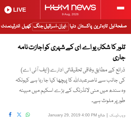
LIVE
9 Aug, 2026
صفحۂ اول
تازہ ترین
پاکستان
دنیا
ایران-اسرائیل جنگ
کھیل
انٹرٹینمنٹ
تلور کا شکار، یو اے ای کے شہری کو اجازت نامہ
جاری
ذرائع کے مطابق وفاقی تحقیقاتی ادارے (ایف آئی اے)
کی جانب سے ناصرعبداللہ کا پیچھا کیا جا رہا ہے کیونکہ
وہ سندھ میں منی لانڈرنگ کے بڑے اسکیم میں مبینہ
طور پر ملوث ہے۔
|
شائع
January 29, 2019 4:00 PM
ویب ڈیسک