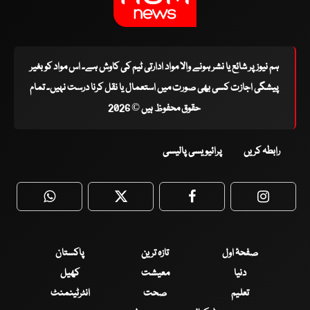
ہم نیوز پر شائع یا نشر ہونے والا مواد ادارتی ٹیم کی کاوش ہے۔ اس مواد کو بغیر
پیشگی اجازت کسی بھی صورت میں استعمال یا نقل کرنا درست نہیں۔ تمام
حقوق محفوظ ہیں © 2026
رابطہ کریں
پرائیویسی پالیسی
WhatsApp
Twitter
Facebook
Faceboo
صفحۂ اول
تازہ ترین
پاکستان
دنیا
معیشت
کھیل
تعلیم
صحت
انٹرٹینمنٹ