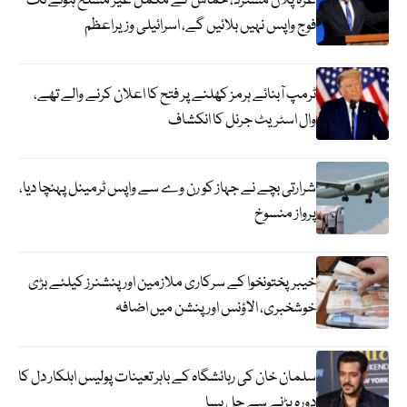
غزہ پلان مسترد، حماس کے مکمل غیر مسلح ہونے تک
فوج واپس نہیں بلائیں گے، اسرائیلی وزیراعظم
ٹرمپ آبنائے ہرمز کھلنے پر فتح کا اعلان کرنے والے تھے،
وال اسٹریٹ جرنل کا انکشاف
شرارتی بچے نے جہاز کو رن وے سے واپس ٹرمینل پہنچا دیا،
پرواز منسوخ
خیبرپختونخوا کے سرکاری ملازمین اور پنشنرز کیلئے بڑی
خوشخبری، الاؤنس اور پنشن میں اضافہ
سلمان خان کی رہائشگاہ کے باہر تعینات پولیس اہلکار دل کا
دورہ پڑنے سے چل بسا