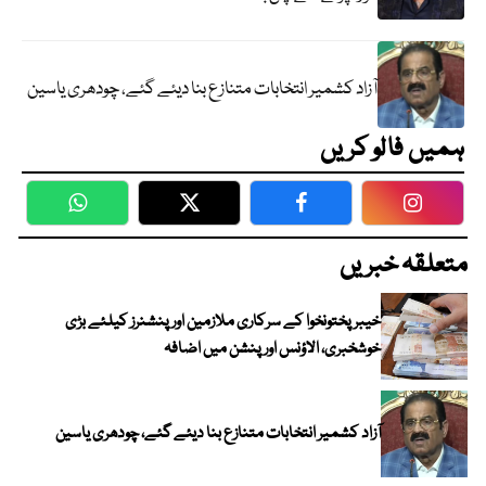
آزاد کشمیر انتخابات متنازع بنا دیئے گئے، چودھری یاسین
ہمیں فالو کریں
WhatsApp
Twitter
Facebook
Faceboo
متعلقہ خبریں
خیبرپختونخوا کے سرکاری ملازمین اور پنشنرز کیلئے بڑی
خوشخبری، الاؤنس اور پنشن میں اضافہ
آزاد کشمیر انتخابات متنازع بنا دیئے گئے، چودھری یاسین