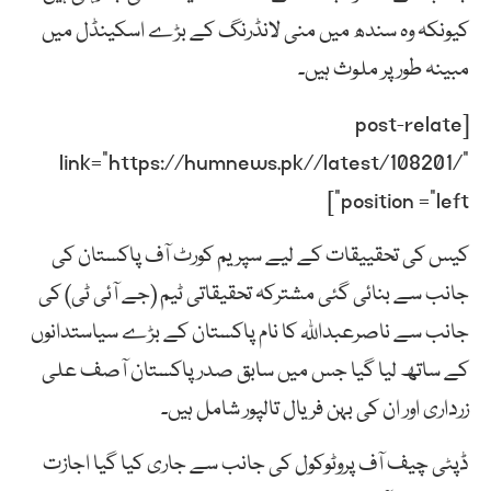
کیونکہ وہ سندھ میں منی لانڈرنگ کے بڑے اسکینڈل میں
مبینہ طور پر ملوث ہیں۔
[post-relate
link=”https://humnews.pk//latest/108201/”
position =”left”]
کیس کی تحقییقات کے لیے سپریم کورٹ آف پاکستان کی
جانب سے بنائی گئی مشترکہ تحقیقاتی ٹیم (جے آئی ٹی) کی
جانب سے ناصرعبداللہ کا نام پاکستان کے بڑے سیاستدانوں
کے ساتھ لیا گیا جس میں سابق صدر پاکستان آصف علی
زرداری اور ان کی بہن فریال تالپور شامل ہیں۔
ڈپٹی چیف آف پروٹوکول کی جانب سے جاری کیا گیا اجازت