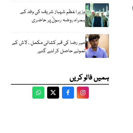
وزیر اعظم شہباز شریف کی وفد کے
ہمراہ روضہ رسولؐ پر حاضری
میر رضا کی قبر کشائی مکمل ، لاش کے
نمونے حاصل کر لئے گئے
ہمیں فالو کریں
WhatsApp
Twitter
Facebook
Facebook