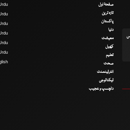
صفحۂ اول
Urdu
تازہ ترین
Urdu
پاکستان
Urdu
دنیا
Urdu
اس
معیشت
Urdu
کھیل
Urdu
تعلیم
lish
صحت
انٹرٹینمنٹ
ٹیکنالوجی
دلچسپ و عجیب