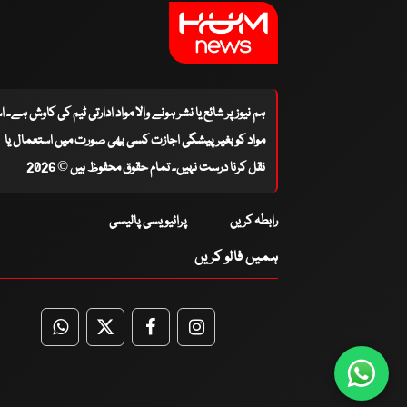
ہم نیوز پر شائع یا نشر ہونے والا مواد ادارتی ٹیم کی کاوش ہے۔ 
مواد کو بغیر پیشگی اجازت کسی بھی صورت میں استعمال یا
نقل کرنا درست نہیں۔ تمام حقوق محفوظ ہیں © 2026
رابطہ کریں
پرائیویسی پالیسی
ہمیں فالو کریں
WhatsApp
Twitter
Facebook
Facebook