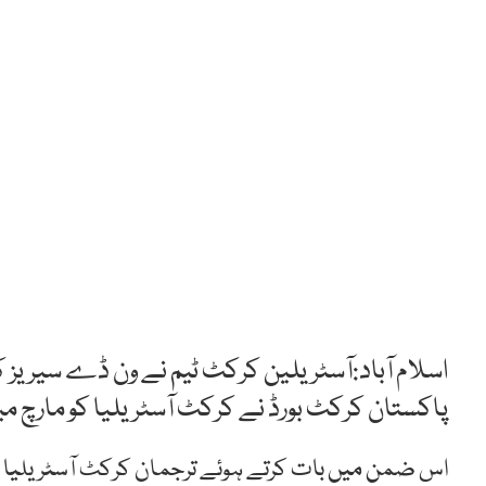
اسلام آباد:آسٹریلین کرکٹ ٹیم نے ون ڈے سیریز
پاکستان کرکٹ بورڈ نے کرکٹ آسٹریلیا کو مارچ می
اس ضمن میں بات کرتے ہوئے ترجمان کرکٹ آسٹریلیا کا