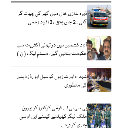
ڈیرہ غازی خان میں گھر کی چھت گر
گئی ، 2 جاں بحق ، 3 افراد زخمی
آزاد کشمیر میں دو تہائی اکثریت سے
حکومت بنائیں گے ، مسلم لیگ ( ن )
شہداء اور غازیوں کو سول ایوارڈز دینے
کی منظوری
پی سی بی نے قومی کرکٹرز کو بیرون
ملک لیگز کھیلنے کیلئے این او سی
جاری کر دیئے