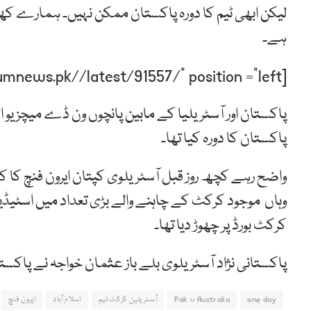
لیکن ابھی ٹیم کا دورہ پاکستان ممکن نہیں۔ ہمارے کھ
ہے۔
[post-relate link=”https://humnews.pk//latest/91557/” position =”left”]
پاکستان کا دورہ کیا تھا۔
واضح رہے کچھ روز قبل آسٹریلوی کپتان ایرون فنچ کا 
وہاں موجود کرکٹ کے چاہنے والے بڑی تعداد میں اسٹیڈیمز
کرکٹ بورڈ پر چھوڑ دیا تھا۔
پاکستانی نژاد آسٹریلوی بلے باز عثمان خواجہ نے پاکست
one day
Pak v Australia
آسٹریلین کرکٹ ٹیم
اسلام آباد
ایرون فنچ