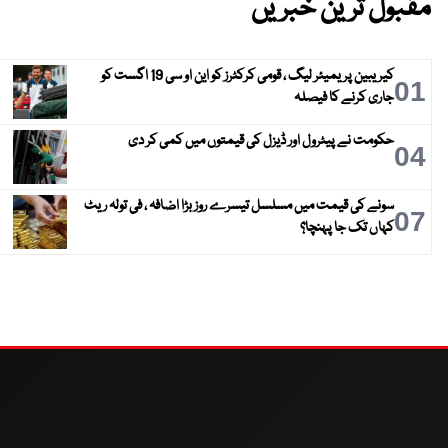
مقبول ترین خبریں
کیریبین پریمیئر لیگ ، قومی کرکٹرز کو این او سی 19 اگست کو
01
جاری کرنے کا فیصلہ
حکومت نے پیٹرول اور ڈیزل کی قیمتوں میں کمی کر دی
04
سونے کی قیمت میں مسلسل تیسرے روز بڑا اضافہ ، فی تولہ ریٹ
07
کہاں تک جا پہنچا؟