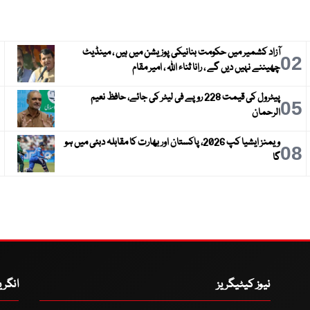
آزاد کشمیر میں حکومت بنانیکی پوزیشن میں ہیں ، مینڈیٹ
3
02
چھیننے نہیں دیں گے ، رانا ثناء اللہ ، امیر مقام
پیٹرول کی قیمت 228 روپے فی لیٹر کی جائے، حافظ نعیم
6
05
الرحمان
ویمنز ایشیا کپ 2026، پاکستان اور بھارت کا مقابلہ دبئی میں ہو
9
08
گا
نیوز کیٹیگریز
انگر