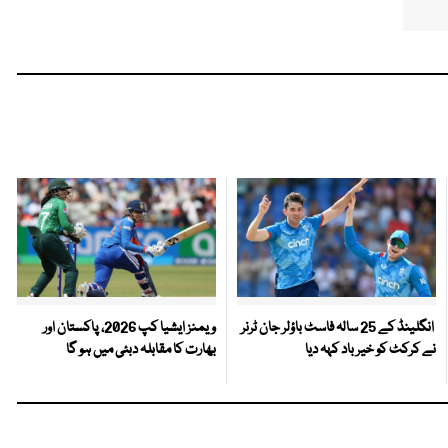
انگلینڈ کے 25 سالہ فاسٹ باؤلر جان ٹرنر
ویمنز ایشیا کپ 2026، پاکستان اور
نے کرکٹ کو خیر باد کہہ دیا
بھارت کا مقابلہ دبئی میں ہو گا