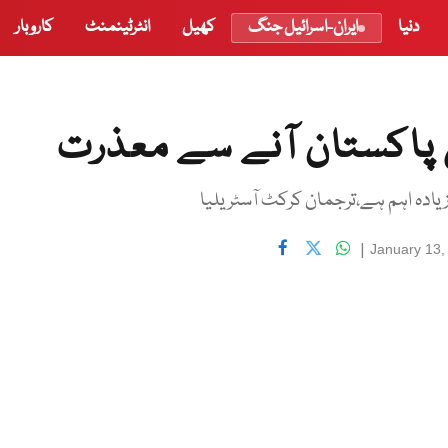
دنیا
ایران-اسرائیل جنگ
کھیل
انٹرٹینمنٹ
کاروبار
 پاکستان آنے سے معذرت
دہ اہم ہے،ترجمان کرکٹ آسٹریلیا
|
January 13,