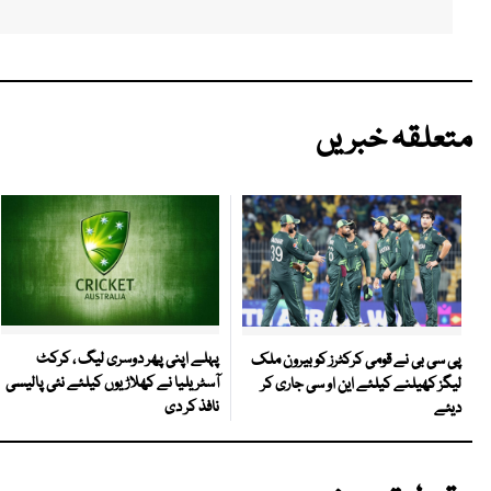
متعلقہ خبریں
پہلے اپنی پھر دوسری لیگ ، کرکٹ
پی سی بی نے قومی کرکٹرز کو بیرون ملک
آسٹریلیا نے کھلاڑیوں کیلئے نئی پالیسی
لیگز کھیلنے کیلئے این او سی جاری کر
نافذ کر دی
دیئے