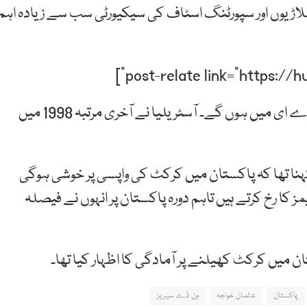
لاڑیوں اور سپورٹنگ اسٹاف کی سیکیورٹی سب سے زیادہ اہم
پاکستان اور آسٹریلیا کے مابین پانچوں ون ڈے میچز یو اے ای میں ہوں گے۔ آسٹریلیا نے آخری مرتبہ 1998 میں
کہنا تھا کہ پاکستان میں کرکٹ کی واپسی پر خوشی ہوگی
 کا رخ کرتے ہیں تاہم دورہ پاکستان پر انہوں نے فیصلہ
ان میں کرکٹ کھیلنے پر آمادگی کا اظہار کیا تھا۔
پاکستان
عثمان خواجہ
ون ڈے سیریز