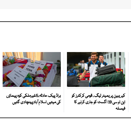
کیریبین پریمیئر لیگ ، قومی کرکٹرز کو
براڈ پیک حادثہ،5غیرملکی کوہ پیماؤں
این او سی 19 اگست کو جاری کرنے کا
کی میتیں اسلام آبادپہنچادی گئیں
فیصلہ