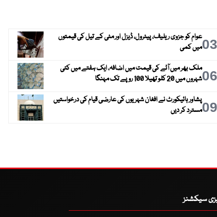
عوام کو جزوی ریلیف، پیٹرول، ڈیزل اور مٹی کے تیل کی قیمتوں
0
میں کمی
ملک بھر میں آٹے کی قیمت میں اضافہ، ایک ہفتے میں کئی
0
شہروں میں 20 کلو تھیلا 100 روپے تک مہنگا
پشاور ہائیکورٹ نے افغان شہریوں کی عارضی قیام کی درخواستیں
0
مسترد کر دیں
یزی سیکشنز