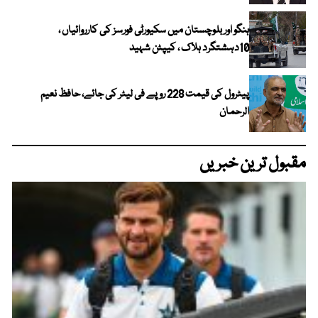
ہنگو اور بلوچستان میں سکیورٹی فورسز کی کارروائیاں ،
10دہشتگرد ہلاک ، کیپٹن شہید
پیٹرول کی قیمت 228 روپے فی لیٹر کی جائے، حافظ نعیم
الرحمان
مقبول ترین خبریں