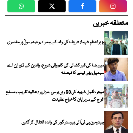
WhatsApp
Twitter
Facebook
Faceboo
متعلقہ خبریں
وزیر اعظم شہباز شریف کی وفد کے ہمراہ روضہ رسولؐ پر حاضری
میر رضا کی قبر کشائی کی کارروائی شروع ، والدین کے ڈی این اے
سیمپل بھی لینے کا فیصلہ
میجر طفیل شہید کی 68 ویں برسی ، مزار پر دعائیہ تقریب ، مسلح
افواج کے سربراہان کا خراج عقیدت
چیئرمین پی ٹی آئی بیرسٹر گوہر کی والدہ انتقال کر گئیں