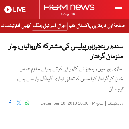
LIVE
8 Aug, 2026
صفحۂ اول
تازہ ترین
پاکستان
دنیا
ایران-اسرائیل جنگ
کھیل
انٹرٹینمنٹ
سندھ رینجرز اور پولیس کی مشترکہ کارروائیاں، چار
ملزمان گرفتار
ماڑی پور میں رینجرز نے کارروائی کر تے ہوئے ملزم عامر
خان کو گرفتار کیا جس کا تعلق لیاری گینگ وار سے ہے،
ترجمان
|
شائع
December 18, 2018 10:36 PM
ویب ڈیسک