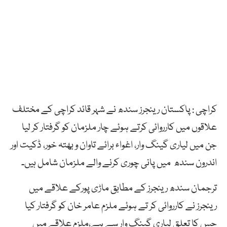
کراچی : پاکستان رینجرز سندھ نے شہر قائد کراچی کے مختلف
علاقوں میں کارروائی کرتے ہوئے چار ملزمان کو گرفتار کر لیا
جن میں لیاری گینگ وار، اغواء برائے تاوان و بھتہ خور، ڈکیت اور
اندرون سندھ میں پانی چوری کرنے والے ملزمان شامل ہیں۔
ترجمان سندھ رینجرز کے مطابق ماڑی پورکے علاقے میں
رینجرز نے کارروائی کر تے ہوئے ملزم عامر خان کو گرفتار کیا
جس کا تعلق لیاری گینگ وار سے ہے،ملزم علاقے میں