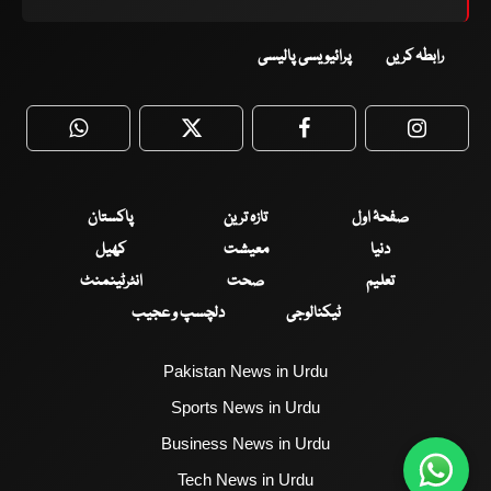
رابطہ کریں
پرائیویسی پالیسی
WhatsApp
Twitter
Facebook
Faceboo
صفحۂ اول
تازہ ترین
پاکستان
دنیا
معیشت
کھیل
تعلیم
صحت
انٹرٹینمنٹ
ٹیکنالوجی
دلچسپ و عجیب
Pakistan News in Urdu
Sports News in Urdu
Business News in Urdu
Tech News in Urdu