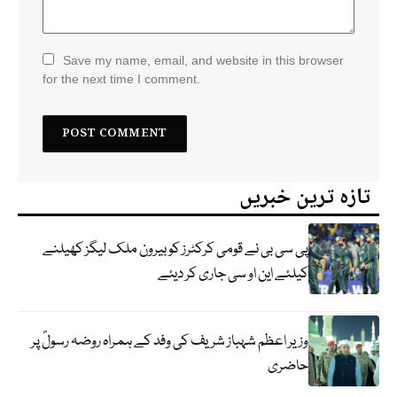
Save my name, email, and website in this browser
for the next time I comment.
تازہ ترین خبریں
پی سی بی نے قومی کرکٹرز کو بیرون ملک لیگز کھیلنے
کیلئے این او سی جاری کر دیئے
وزیر اعظم شہباز شریف کی وفد کے ہمراہ روضہ رسولؐ پر
حاضری