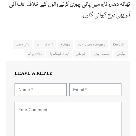
تھانہ دھارو نارو میں پانی چوری کرنے والوں کے خلاف ایف آئی
آرز بھی درج کروائی گئیں۔
Karachi
pakistan rangers
Police
اندرون سندھ
پانی چوری
پولیس
سندھ رینجرز
کورنگی
لیاری گینگ وار
ماڑی پورک
LEAVE A REPLY