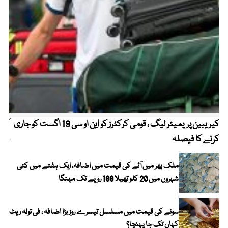
کیریبین پریمیئر لیگ ، قومی کرکٹرز کو این او سی 19 اگست کو جاری
آز
کرنے کا فیصلہ
چھی
ملک بھر میں آٹے کی قیمت میں اضافہ، ایک ہفتے میں کئی
شہروں میں 20 کلو تھیلا 100 روپے تک مہنگا
سونے کی قیمت میں مسلسل تیسرے روز بڑا اضافہ ، فی تولہ ریٹ
کہاں تک جا پہنچا؟