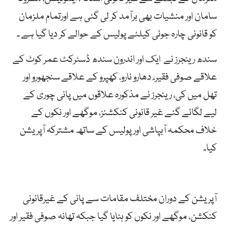
سامان اور منشیات بھی برآمد کر لی گئی ہے اورتمام ملزمان
کو قانونی چارہ جوئی کیلئے پولیس کے حوالے کر دیا گیا ہے ۔
سندھ رینجرز نے ایک اور اندرون سندھ ڈسٹرکٹ عمر کوٹ کے
علاقے صوفی فقیر،ِ دھارو نارو، کھپرو کے علاقے سنجھورو اور
تھل میں کی، رینجرز نے مذکورہ علاقوں میں پانی چوری کے
لیے لگائے گئے غیر قانونی کنکشنز، موگھے اور نکوں کے
خلاف محکمہ آبپاشی اور پولیس کے ساتھ مشترکہ آپریشن
کیا۔
آپریشن کے دوران مختلف مقامات سے پانی کے غیرقانونی
کنکشن، موگھے اور نکوں کو ہٹایا گیا جبکہ تھانہ صوفی فقیر اور