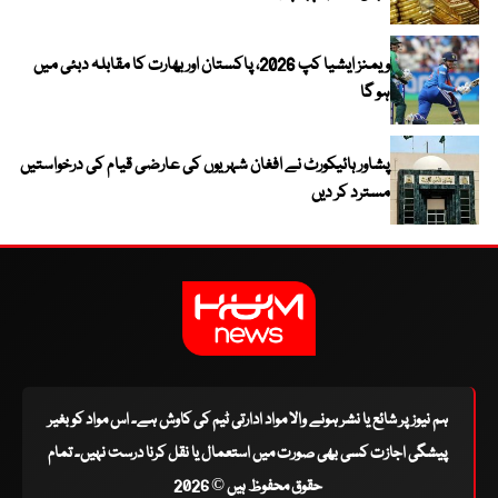
ویمنز ایشیا کپ 2026، پاکستان اور بھارت کا مقابلہ دبئی میں
ہو گا
پشاور ہائیکورٹ نے افغان شہریوں کی عارضی قیام کی درخواستیں
مسترد کر دیں
ہم نیوز پر شائع یا نشر ہونے والا مواد ادارتی ٹیم کی کاوش ہے۔ اس مواد کو بغیر
پیشگی اجازت کسی بھی صورت میں استعمال یا نقل کرنا درست نہیں۔ تمام
حقوق محفوظ ہیں © 2026