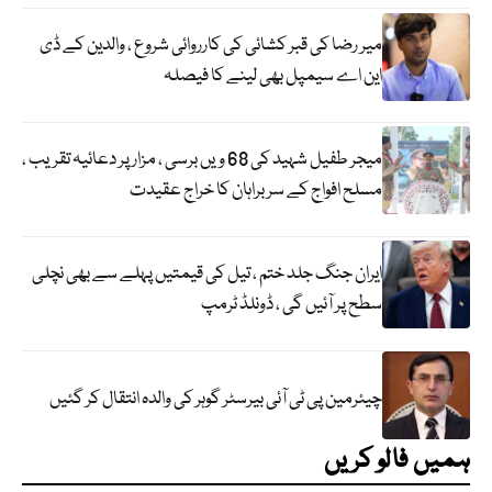
میر رضا کی قبر کشائی کی کارروائی شروع ، والدین کے ڈی
این اے سیمپل بھی لینے کا فیصلہ
میجر طفیل شہید کی 68 ویں برسی ، مزار پر دعائیہ تقریب ،
مسلح افواج کے سربراہان کا خراج عقیدت
ایران جنگ جلد ختم ، تیل کی قیمتیں پہلے سے بھی نچلی
سطح پر آئیں گی ، ڈونلڈ ٹرمپ
چیئرمین پی ٹی آئی بیرسٹر گوہر کی والدہ انتقال کر گئیں
ہمیں فالو کریں