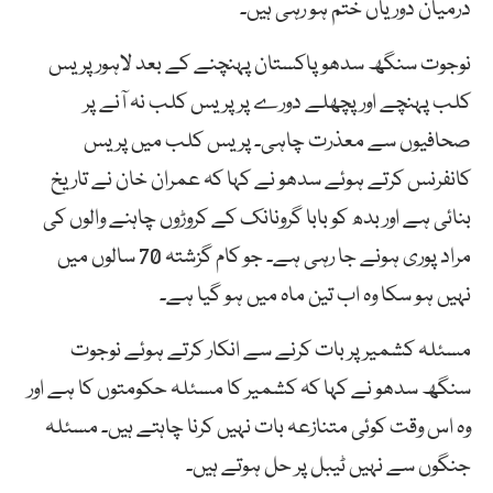
درمیان دوریاں ختم ہو رہی ہیں۔
نوجوت سنگھ سدھو پاکستان پہنچنے کے بعد لاہور پریس
کلب پہنچے اور پچھلے دورے پر پریس کلب نہ آنے پر
صحافیوں سے معذرت چاہی۔ پریس کلب میں پریس
کانفرنس کرتے ہوئے سدھو نے کہا کہ عمران خان نے تاریخ
بنائی ہے اور بدھ کو بابا گرونانک کے کروڑوں چاہنے والوں کی
مراد پوری ہونے جا رہی ہے۔ جو کام گزشتہ 70 سالوں میں
نہیں ہو سکا وہ اب تین ماہ میں ہو گیا ہے۔
مسئلہ کشمیر پر بات کرنے سے انکار کرتے ہوئے نوجوت
سنگھ سدھو نے کہا کہ کشمیر کا مسئلہ حکومتوں کا ہے اور
وہ اس وقت کوئی متنازعہ بات نہیں کرنا چاہتے ہیں۔ مسئلہ
جنگوں سے نہیں ٹیبل پر حل ہوتے ہیں۔