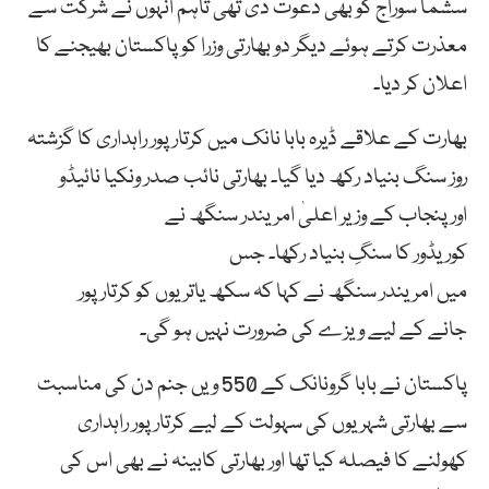
سشما سوراج کو بھی دعوت دی تھی تاہم انہوں نے شرکت سے
معذرت کرتے ہوئے دیگر دو بھارتی وزرا کو پاکستان بھیجنے کا
اعلان کر دیا۔
بھارت کے علاقے ڈیرہ بابا نانک میں کرتارپور راہداری کا گزشتہ
روز سنگ بنیاد رکھ دیا گیا۔ بھارتی نائب صدر ونکیا نائیڈو
اور پنجاب کے وزیر اعلیٰ امریندر سنگھ نے
کوریڈور کا سنگِ بنیاد رکھا۔ جس
میں امریندر سنگھ نے کہا کہ سکھ یاتریوں کو کرتارپور
جانے کے لیے ویزے کی ضرورت نہیں ہو گی۔
پاکستان نے بابا گرونانک کے 550 ویں جنم دن کی مناسبت
سے بھارتی شہریوں کی سہولت کے لیے کرتار پور راہداری
کھولنے کا فیصلہ کیا تھا اور بھارتی کابینہ نے بھی اس کی