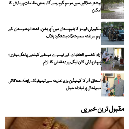
بیشتر علاقوں میں موسم گرم رہے گا ، بعض مقامات پر بارش کا
امکان
سکیورٹی فورسز کا بلوچستان میں آپریشن ، فتنہ الہندوستان کے
اہم سرغنہ سمیت 5 دہشتگرد ہلاک
آزاد کشمیر انتخابات کے تیسرے مرحلے کیلئے پولنگ جاری؛
پیپلز پارٹی کا ن لیگ پر دھاندلی کا الزام
اسحاق ڈار کا کینیڈین وزیر خارجہ سے ٹیلیفونک رابطہ، علاقائی
صورتحال پر تبادلہ خیال
مقبول ترین خبریں