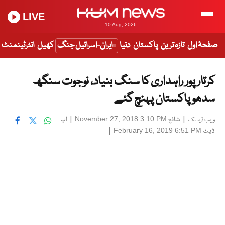
LIVE
10 Aug, 2026
صفحۂ اول
تازہ ترین
پاکستان
دنیا
ایران-اسرائیل جنگ
کھیل
انٹرٹینمنٹ
کرتار پور راہداری کا سنگ بنیاد، نوجوت سنگھ
سدھو پاکستان پہنچ گئے
|
شائع
|
اپ
November 27, 2018 3:10 PM
ویب ڈیسک
ڈیٹ
|
February 16, 2019 6:51 PM