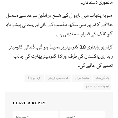
منظوری دے دی۔
صوبہ پنجاب میں نارووال کے ضلع اور انڈین سرحد سے متصل
علاقے کرتار پور میں سکھ مذہب کے بانی اور روحانی پیشوا بابا
گرو نانک کی قبر اور سمادھی ہے۔
کرتار پور راہداری 3.8 کلومیٹر پر محیط ہو گی۔ ڈھائی کلومیٹر
راہداری پاکستان کی طرف اور 1.3 کلومیٹر بھارت کی جانب
تعمیر کی جائے گی۔
بابا گرونانک
سشما سوراج
شاہ محمود قریشی
کرتار پور بارڈر
نوجوت سنگھ سدھو
LEAVE A REPLY