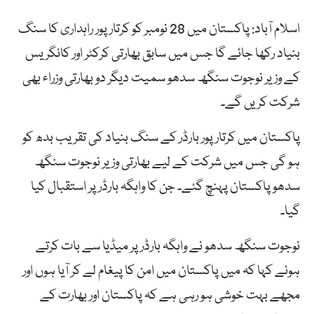
اسلام آباد: پاکستان میں 28 نومبر کو کرتار پور راہداری کا سنگ
بنیاد رکھا جائے گا جس میں سابق بھارتی کرکٹر اور کانگریس
کے وزیر نوجوت سنگھ سدھو سمیت دیگر دو بھارتی وزراء بھی
شرکت کریں گے۔
پاکستان میں کرتار پور بارڈر کے سنگ بنیاد کی تقریب بدھ کو
ہو گی جس میں شرکت کے لیے بھارتی وزیر نوجوت سنگھ
سدھو پاکستان پہنچ گئے۔ جن کا واہگہ بارڈر پر استقبال کیا
گیا۔
نوجوت سنگھ سدھو نے واہگہ بارڈر پر میڈیا سے بات کرتے
ہوئے کہا کہ میں پاکستان میں امن کا پیغام لے کر آیا ہوں اور
مجھے بہت خوشی ہو رہی ہے کہ پاکستان اور بھارت کے