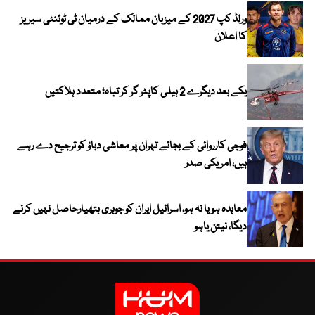
ورلڈ کپ 2027 کے میزبان ممالک کے درمیان ٹی ٹوئنٹی سیریز
کا اعلان
یکے بعد دیگرے 2 ہیلی کاپٹر گر کر تباہ؛ متعدد ہلاکتیں
فوجی کارروائی کے بجائے تہران پر معاشی دباؤ کو ترجیح دے رہے
ہیں، امریکی صدر
معاہدہ ہو یا نہ ہو، اسرائیل ایران کو جوہری ہتھیارحاصل نہیں کرنے
دیگا، نیتن یاہو