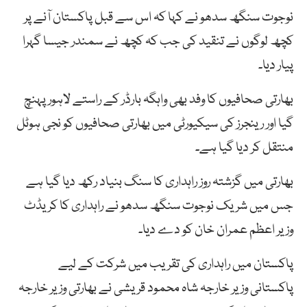
نوجوت سنگھ سدھو نے کہا کہ اس سے قبل پاکستان آنے پر
کچھ لوگوں نے تنقید کی جب کہ کچھ نے سمندر جیسا گہرا
پیار دیا۔
بھارتی صحافیوں کا وفد بھی واہگہ بارڈر کے راستے لاہور پہنچ
گیا اور رینجرز کی سیکیورٹی میں بھارتی صحافیوں کو نجی ہوٹل
منتقل کر دیا گیا ہے۔
بھارتی میں گزشتہ روز راہداری کا سنگ بنیاد رکھ دیا گیا ہے
جس میں شریک نوجوت سنگھ سدھو نے راہداری کا کریڈٹ
وزیر اعظم عمران خان کو دے دیا۔
پاکستان میں راہداری کی تقریب میں شرکت کے لیے
پاکستانی وزیر خارجہ شاہ محمود قریشی نے بھارتی وزیر خارجہ