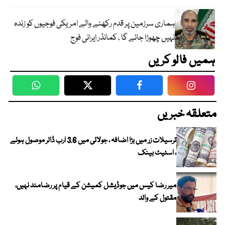
ہماری سرزمین پر قدم رکھنے والے امریکی فوجیوں کو زندہ
نہیں چھوڑا جائے گا ، کمانڈر ایرانی فوج
ہمیں فالو کریں
WhatsApp
Twitter
Facebook
Faceboo
متعلقہ خبریں
ترسیلات زر میں بڑا اضافہ ، جولائی میں 3.6 ارب ڈالر موصول ہوئے
، اسٹیٹ بینک
میر رضا کیس میں جوڈیشل کمیشن کے قیام پر رضامند نہیں،
مقتول کے والد