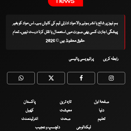
ہم نیوز پر شائع یا نشر ہونے والا مواد ادارتی ٹیم کی کاوش ہے۔ اس مواد کو بغیر
پیشگی اجازت کسی بھی صورت میں استعمال یا نقل کرنا درست نہیں۔ تمام
حقوق محفوظ ہیں © 2026
رابطہ کریں
پرائیویسی پالیسی
WhatsApp
Twitter
Facebook
Faceboo
صفحۂ اول
تازہ ترین
پاکستان
دنیا
معیشت
کھیل
تعلیم
صحت
انٹرٹینمنٹ
ٹیکنالوجی
دلچسپ و عجیب