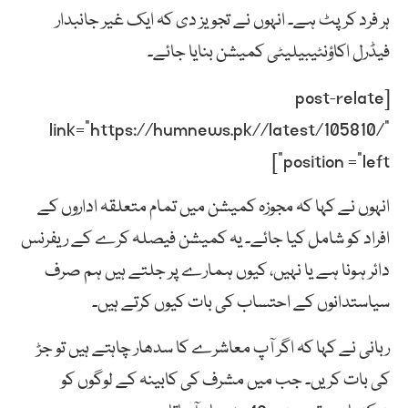
ہر فرد کرپٹ ہے۔ انہوں نے تجویز دی کہ ایک غیر جانبدار
فیڈرل اکاؤنٹیبیلیٹی کمیشن بنایا جائے۔
[post-relate
link=”https://humnews.pk//latest/105810/”
position =”left”]
انہوں نے کہا کہ مجوزہ کمیشن میں تمام متعلقہ اداروں کے
افراد کو شامل کیا جائے۔ یہ کمیشن فیصلہ کرے کے ریفرنس
دائر ہونا ہے یا نہیں، کیوں ہمارے پر جلتے ہیں ہم صرف
سیاستدانوں کے احتساب کی بات کیوں کرتے ہیں۔
ربانی نے کہا کہ اگر آپ معاشرے کا سدھار چاہتے ہیں تو جڑ
کی بات کریں۔ جب میں مشرف کی کابینہ کے لوگوں کو