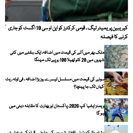
کیریبین پریمیئر لیگ ، قومی کرکٹرز کو این او سی 19 اگست کو جاری
آز
کرنے کا فیصلہ
چھی
ملک بھر میں آٹے کی قیمت میں اضافہ، ایک ہفتے میں کئی
شہروں میں 20 کلو تھیلا 100 روپے تک مہنگا
سونے کی قیمت میں مسلسل تیسرے روز بڑا اضافہ ، فی تولہ ریٹ
کہاں تک جا پہنچا؟
ویمنز ایشیا کپ 2026، پاکستان اور بھارت کا مقابلہ دبئی میں
ہو گا