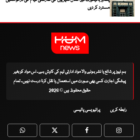
پشاور ہائیکورٹ نے افغان شہریوں کی عارضی قیام کی درخواستیں
مسترد کر دیں
ہم نیوز پر شائع یا نشر ہونے والا مواد ادارتی ٹیم کی کاوش ہے۔ اس مواد کو بغیر
پیشگی اجازت کسی بھی صورت میں استعمال یا نقل کرنا درست نہیں۔ تمام
حقوق محفوظ ہیں © 2026
رابطہ کریں
پرائیویسی پالیسی
WhatsApp
Twitter
Facebook
Faceboo