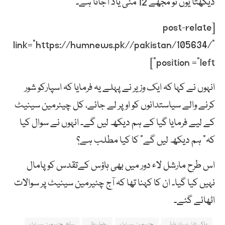
دیکھتا یوں تو مجھے 12 مئی یاد آجاتا ہے۔
[post-relate
link=”https://humnews.pk//pakistan/105634/”
position =”left”]
انہوں نے کہا کہ ایک وزیر نے پہلے یہ فرمایا کہ اسپارکو شور
کرنے والے سیاستدانوں کو اوپر لے جائے، کل چیئرمین سینیٹ
کے لیے فرمایا گیا کے ہم دیکھ لیں گے۔ انہوں نے سوال کیا
کہ” ہم دیکھ لیں گے” کا کیا مطلب ہے؟
اس طرح مارشل لاء دور میں بھی ہاؤس کےتقدس کو پامال
نہیں کیا گیا۔ ان کا کہنا تھا کہ آج چئیرمین سینیٹ پر سوالات
اٹھائے گئے۔
پاکستان پیپلز پارٹی
چئیرمین سینٹ
رضا ربانی
سابق چئیرمین سینٹ