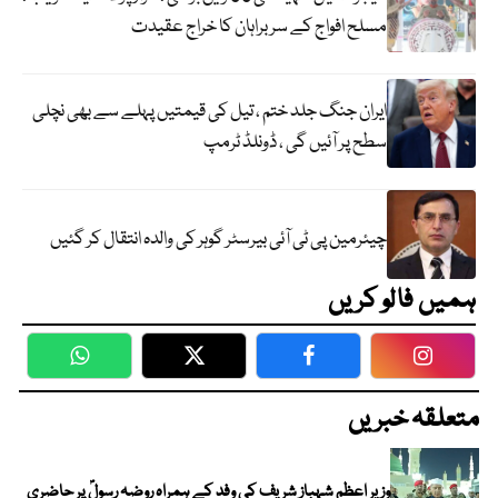
مسلح افواج کے سربراہان کا خراج عقیدت
ایران جنگ جلد ختم ، تیل کی قیمتیں پہلے سے بھی نچلی
سطح پر آئیں گی ، ڈونلڈ ٹرمپ
چیئرمین پی ٹی آئی بیرسٹر گوہر کی والدہ انتقال کر گئیں
ہمیں فالو کریں
WhatsApp
Twitter
Facebook
Faceboo
متعلقہ خبریں
وزیر اعظم شہباز شریف کی وفد کے ہمراہ روضہ رسولؐ پر حاضری