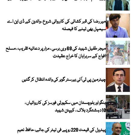
میر رضا کی قبر کشائی کی کارروائی شروع ، والدین کے ڈی این اے
سیمپل بھی لینے کا فیصلہ
میجر طفیل شہید کی 68 ویں برسی ، مزار پر دعائیہ تقریب ، مسلح
افواج کے سربراہان کا خراج عقیدت
چیئرمین پی ٹی آئی بیرسٹر گوہر کی والدہ انتقال کر گئیں
ہنگو اور بلوچستان میں سکیورٹی فورسز کی کارروائیاں ،
10دہشتگرد ہلاک ، کیپٹن شہید
پیٹرول کی قیمت 228 روپے فی لیٹر کی جائے، حافظ نعیم