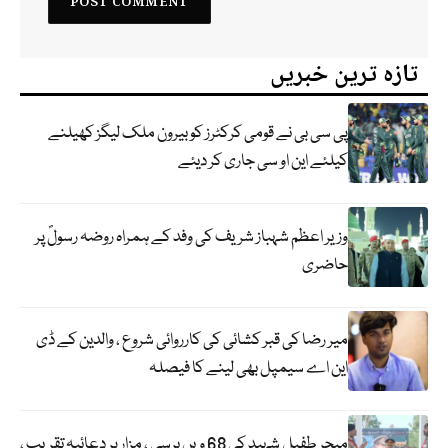
تازہ ترین خبریں
پی سی بی نے قومی کرکٹرز کو بیرون ملک لیگز کھیلنے
کیلئے این او سی جاری کر دیئے
وزیر اعظم شہباز شریف کی وفد کے ہمراہ روضہ رسولؐ پر
حاضری
میر رضا کی قبر کشائی کی کارروائی شروع ، والدین کے ڈی
این اے سیمپل بھی لینے کا فیصلہ
میجر طفیل شہید کی 68 ویں برسی ، مزار پر دعائیہ تقریب ،