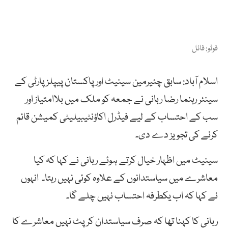
فوٹو: فائل
اسلام آباد: سابق چئیرمین سینیٹ اور پاکستان پیپلز پارٹی کے
سینئر رہنما رضا ربانی نے جمعہ کو ملک میں بلاامتیاز اور
سب کے احتساب کے لیے فیڈرل اکاؤنٹیبیلیٹی کمیشن قائم
کرنے کی تجویز دے دی۔
سینیٹ میں اظہار خیال کرتے ہوئے ربانی نے کہا کہ کیا
معاشرے میں سیاستدانوں کے علاوہ کوئی نہیں رہتا۔ انہوں
نے کہا کہ اب یکطرفہ احتساب نہیں چلے گا۔
ربانی کا کہنا تھا کہ صرف سیاستدان کرپٹ نہیں معاشرے کا