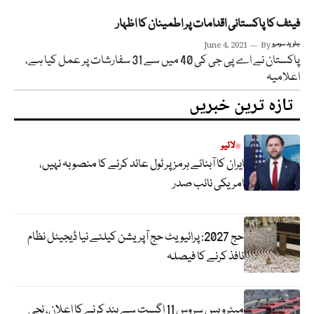
فیٹف کا پاکستانی اقدامات پر اطمینان کا اظہار
جاوید سومرو
By
June 4, 2021
پاکستان نے اے پی جی کی 40 میں سے 31 سفارشات پر عمل کیا ہے،
اعلامیہ
تازہ ترین خبریں
لائیو
ایران کا آبنائے ہرمز پر ٹول عائد کرنے کا منصوبہ نہیں،
امریکی نائب صدر
حج 2027: پرائیویٹ حج آپریشن کیلئے نیا ڈیجیٹل نظام
نافذ کرنے کا فیصلہ
میٹرو بس سروس 11 اگست سے بند کرنے کا اعلان، نجی