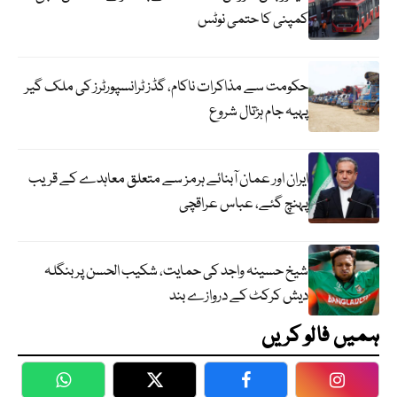
کمپنی کا حتمی نوٹس
حکومت سے مذاکرات ناکام، گڈز ٹرانسپورٹرز کی ملک گیر
پہیہ جام ہڑتال شروع
ایران اور عمان آبنائے ہرمز سے متعلق معاہدے کے قریب
پہنچ گئے، عباس عراقچی
شیخ حسینہ واجد کی حمایت، شکیب الحسن پر بنگلہ
دیش کرکٹ کے دروازے بند
ہمیں فالو کریں
WhatsApp
Twitter
Facebook
Faceboo