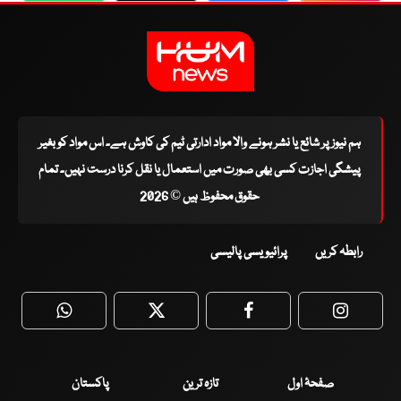
ہم نیوز پر شائع یا نشر ہونے والا مواد ادارتی ٹیم کی کاوش ہے۔ اس مواد کو بغیر
پیشگی اجازت کسی بھی صورت میں استعمال یا نقل کرنا درست نہیں۔ تمام
حقوق محفوظ ہیں © 2026
رابطہ کریں
پرائیویسی پالیسی
WhatsApp
Twitter
Facebook
Faceboo
صفحۂ اول
تازہ ترین
پاکستان