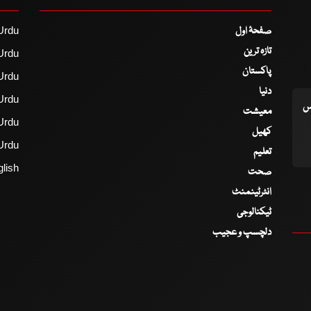
صفحۂ اول
Urdu
تازہ ترین
Urdu
پاکستان
Urdu
دنیا
Urdu
اس
معیشت
Urdu
کھیل
Urdu
تعلیم
lish
صحت
انٹرٹینمنٹ
ٹیکنالوجی
دلچسپ و عجیب