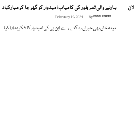
ان
ہارنے والی ثمر بلور کی کامیاب امیدوار کو گھر جا کر مبارکباد
February 10, 2024
By
FAISAL ZAHEER
مینہ خان بھی حیران رہ گئے ، اے این پی کی امیدوار کا شکریہ ادا کیا