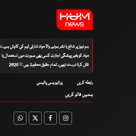
ہم نیوز پر شائع یا نشر ہونے والا مواد ادارتی ٹیم کی کاوش ہے۔ 
مواد کو بغیر پیشگی اجازت کسی بھی صورت میں استعمال یا
نقل کرنا درست نہیں۔ تمام حقوق محفوظ ہیں © 2026
رابطہ کریں
پرائیویسی پالیسی
ہمیں فالو کریں
WhatsApp
Twitter
Facebook
Facebook