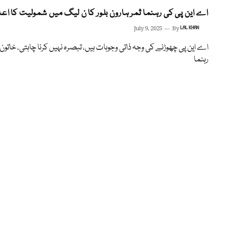
اے این پی کی رہنما ثمر ہارون بلور کا ن لیگ میں شمولیت کا اعل
July 9, 2025
By
LAL KHAN
اے این پی چھوڑنے کی وجہ ذاتی وجوہات ہیں، تبصرہ نہیں کرنا چاہتی، خاتون
رہنما