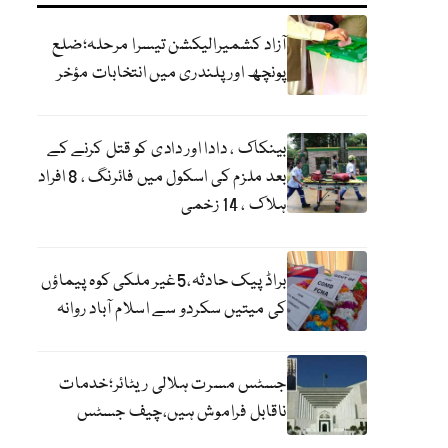
آزاد کشمیرالیکشن تیسرا مرحلہ؛ضلع
پونچھ اور پلندری میں انتخابات مؤخر
بینکاک ، دادا اور دادی کو قتل کرنے کے
بعد ملزم کی اسکول میں فائرنگ ، 8 افراد
ہلاک ، 14 زخمی
براڈ پیک حادثہ،5غیر ملکی کوہ پیماؤں
کی میتیں سکردو سے اسلام آباد روانہ
جسٹس مسرت ہلالی ریٹائر؛خدمات
ناقابل فراموش ہیں،چیف جسٹس