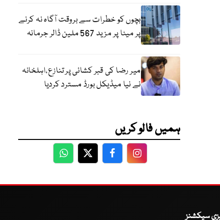
بچوں کو خطرات سے بروقت آگاہ نہ کرنے
پر میٹا پر مزید 567 ملین ڈالر جرمانہ
میر رضا کی قبر کشائی پر تنازع،اہلخانہ
نے نیا میڈیکل بورڈ مسترد کردیا
ہمیں فالو کریں
WhatsApp
Twitter
Facebook
Facebook
یزی سیکشنز