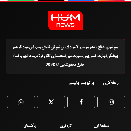
ہم نیوز پر شائع یا نشر ہونے والا مواد ادارتی ٹیم کی کاوش ہے۔ اس مواد کو بغیر
پیشگی اجازت کسی بھی صورت میں استعمال یا نقل کرنا درست نہیں۔ تمام
حقوق محفوظ ہیں © 2026
رابطہ کریں
پرائیویسی پالیسی
WhatsApp
Twitter
Facebook
Faceboo
صفحۂ اول
تازہ ترین
پاکستان