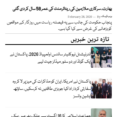
بھارت، سرکاری ملازمین کی ریٹائرمنٹ کی عمر 58 سال کر دی گئی
ویب ڈیسک
By
February 28, 2020
پنجاب حکومت کی جانب سے یہ فیصلہ ریاست میں روزگار کے مواقعوں
کو بڑھانے کی غرض سے کیا گیا ہے۔
تازہ ترین خبریں
انٹرنیشنل نیوکلیئر سائنس اولمپیاڈ 2026، پاکستان نے
ایک گولڈ اور دو سلور میڈلز جیت لیے
پاکستان نے امریکا، ایران کو مذاکرات کی میز پر لا کر وہ
سفارتی کردار اداکیا جو بڑی طاقتیں نہ کرسکیں، ساؤتھ
ایشین وائسز
جماعت اسلامی کا 16 اگست سے ملک بھر میں بیک