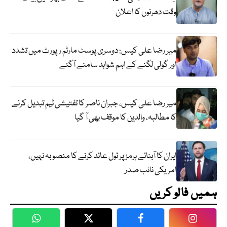
وقت دھرنوں کا اعلان
میر رضا علی کیس: دوسری پوسٹ مارٹم رپورٹ میں تشدد
اور گولی لگنے کے اہم شواہد سامنے آگئے
میر رضا علی کیس، جبران ناصر کا تفتیشی ٹیم تبدیل کرنے
کا مطالبہ، والدین کا موقف بھی آ گیا
ایران کا آبنائے ہرمز پر ٹول عائد کرنے کا منصوبہ نہیں،
امریکی نائب صدر
ہمیں فالو کریں
WhatsApp
Twitter
Facebook
Faceboo