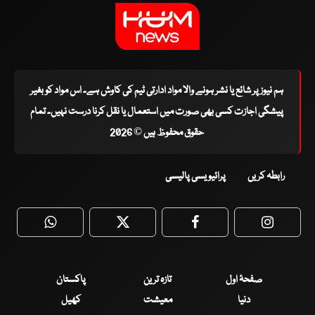
ہم نیوز پر شائع یا نشر ہونے والا مواد ادارتی ٹیم کی کاوش ہے۔ اس مواد کو بغیر
پیشگی اجازت کسی بھی صورت میں استعمال یا نقل کرنا درست نہیں۔ تمام
حقوق محفوظ ہیں © 2026
رابطہ کریں
پرائیویسی پالیسی
WhatsApp
Twitter
Facebook
Faceboo
صفحۂ اول
تازہ ترین
پاکستان
دنیا
معیشت
کھیل