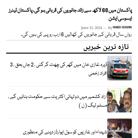
پاکستان میں 68 لاکھ سے زائد جانوروں کی قربانی ہو گی، پاکستان ٹینرز
ایسوسی ایشن
June 15, 2024
By
AHMED HUSSAIN
رواں سال قربانی کے جانوروں کی کھالیں 6 ارب روپے کی ہوں گی۔
تازہ ترین خبریں
ڈیرہ غازی خان میں گھر کی چھت گر گئی ، 2 جاں بحق ، 3
افراد زخمی
آزاد کشمیر میں دو تہائی اکثریت سے حکومت بنائیں گے ،
مسلم لیگ ( ن )
شہداء اور غازیوں کو سول ایوارڈز دینے کی منظوری