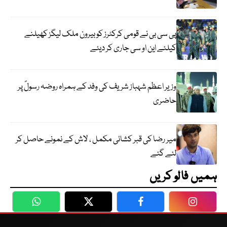
پی سی بی نے قومی کرکٹرز کو بیرون ملک لیگز کھیلنے
کیلئے این او سی جاری کر دیئے
وزیر اعظم شہباز شریف کی وفد کے ہمراہ روضہ رسولؐ پر
حاضری
میر رضا کی قبر کشائی مکمل ، لاش کے نمونے حاصل کر
لئے گئے
ہمیں فالو کریں
WhatsApp
Twitter
Facebook
Faceboo