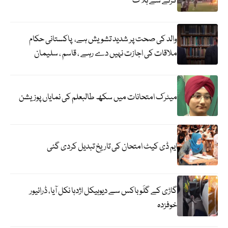
گرنے سے ہلاک
والد کی صحت پر شدید تشویش ہے، پاکستانی حکام
ملاقات کی اجازت نہیں دے رہے ، قاسم ، سلیمان
میٹرک امتحانات میں سکھ طالبعلم کی نمایاں پوزیشن
ایم ڈی کیٹ امتحان کی تاریخ تبدیل کردی گئی
گاڑی کے گلَو باکس سے دیوہیکل اژدہا نکل آیا، ڈرائیور
خوفزدہ