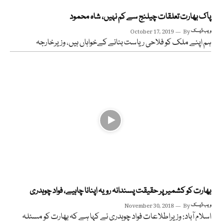
پاک بھارت تعلقات چیلنج سے کم نہیں، شاہ محمود
ویب ڈیسک
By
October 17, 2019
ہم اپنے ملک کو فلاحی ریاست بنانے کےخواہاں ہیں، وزیرخارجہ
بھارت کو کشمیر پر حقیقت پسندانہ رویہ اپنانا چاہیے، فواد چوہدری
ویب ڈیسک
By
November 30, 2018
اسلام آباد: وزیراطلاعات فواد چوہدری نے کہا ہے کہ بھارت کو مسئلہ