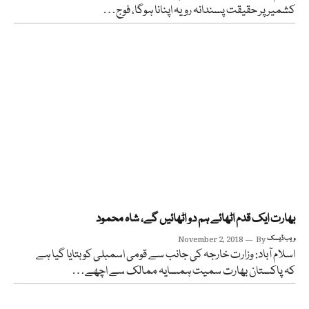
کشمیر پر حقیقت پسندانہ رویہ اپنانا ہوگا، فوج…
بھارت ایک قدم اٹھائے ہم دو اٹھائیں گے، شاہ محمود
ویب ڈیسک
By
November 2, 2018
اسلام آباد: وزارت خارجہ کی جانب سے قومی اسمبلی کو بتایا گیا ہے
کہ پاکستان بھارت سمیت ہمسایہ ممالک سے اچھے…