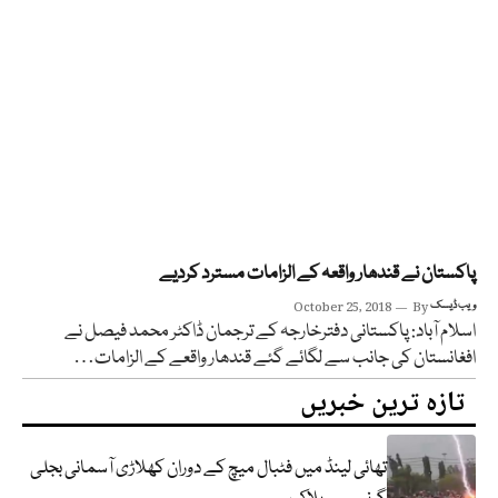
پاکستان نے قندھار واقعہ کے الزامات مسترد کردیے
ویب ڈیسک
By
October 25, 2018
اسلام آباد: پاکستانی دفترخارجہ کے ترجمان ڈاکٹر محمد فیصل نے
افغانستان کی جانب سے لگائے گئے قندھار واقعے کے الزامات…
تازہ ترین خبریں
تھائی لینڈ میں فٹبال میچ کے دوران کھلاڑی آسمانی بجلی