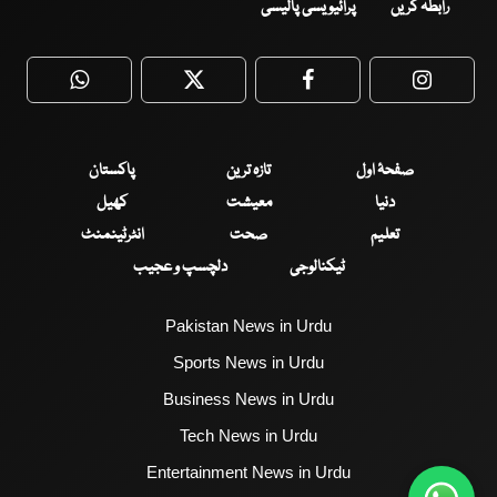
رابطہ کریں
پرائیویسی پالیسی
WhatsApp
Twitter
Facebook
Faceboo
صفحۂ اول
تازہ ترین
پاکستان
دنیا
معیشت
کھیل
تعلیم
صحت
انٹرٹینمنٹ
ٹیکنالوجی
دلچسپ و عجیب
Pakistan News in Urdu
Sports News in Urdu
Business News in Urdu
Tech News in Urdu
Entertainment News in Urdu