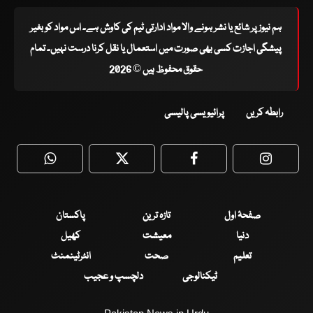
ہم نیوز پر شائع یا نشر ہونے والا مواد ادارتی ٹیم کی کاوش ہے۔ اس مواد کو بغیر
پیشگی اجازت کسی بھی صورت میں استعمال یا نقل کرنا درست نہیں۔ تمام
حقوق محفوظ ہیں © 2026
رابطہ کریں
پرائیویسی پالیسی
WhatsApp
Twitter
Facebook
Faceboo
صفحۂ اول
تازہ ترین
پاکستان
دنیا
معیشت
کھیل
تعلیم
صحت
انٹرٹینمنٹ
ٹیکنالوجی
دلچسپ و عجیب