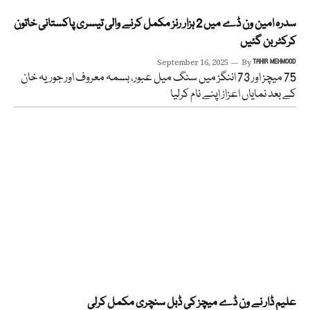
سدرہ امین ون ڈے میں 2 ہزار رنز مکمل کرنے والی تیسری پاکستانی خاتون
کرکٹر بن گئیں
September 16, 2025
By
TAHIR MEHMOOD
75 میچز اور 73 اننگز میں سنگ میل عبور، بسمہ معروف اور جوریہ خان
کے بعد نمایاں اعزاز اپنے نام کرلیا
علیم ڈار نے ون ڈے میچز کی ڈبل سنچری مکمل کرلی