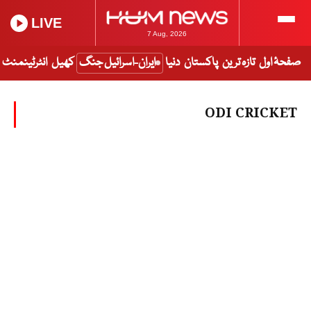
LIVE
7 Aug, 2026
صفحۂ اول
تازہ ترین
پاکستان
دنیا
ایران-اسرائیل جنگ
کھیل
انٹرٹینمنٹ
ODI CRICKET