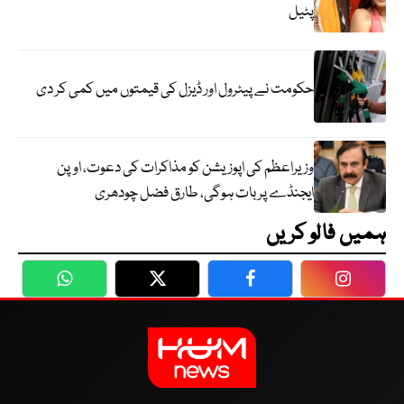
پٹیل
حکومت نے پیٹرول اور ڈیزل کی قیمتوں میں کمی کر دی
وزیراعظم کی اپوزیشن کو مذاکرات کی دعوت، اوپن
ایجنڈے پر بات ہوگی، طارق فضل چودھری
ہمیں فالو کریں
WhatsApp
Twitter
Facebook
Faceboo