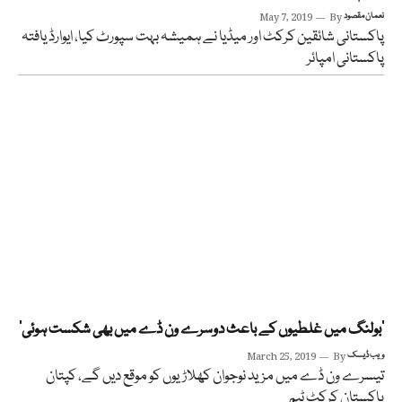
نعمان مقصود
By
May 7, 2019
پاکستانی شائقین کرکٹ اور میڈیا نے ہمیشہ بہت سپورٹ کیا، ایوارڈ یافتہ
پاکستانی امپائر
’بولنگ میں غلطیوں کے باعث دوسرے ون ڈے میں بھی شکست ہوئی‘
ویب ڈیسک
By
March 25, 2019
تیسرے ون ڈے میں مزید نوجوان کھلاڑیوں کو موقع دیں گے، کپتان
پاکستان کرکٹ ٹیم