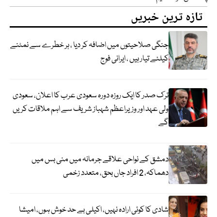
تازہ ترین خبریں
جنگی صلاحیتوں میں اضافہ کر دیا ، ہر خطرے سے نمٹنے
کیلئے تیار ہیں ، ایرانی فوج
ترک صدر کا ایک روزہ دورہ سعودی عرب کا اعلان، سعودی
ولی عہد اور وزیراعظم شہباز شریف سے اہم ملاقات کریں
گے
دمشق کے نواحی علاقے جرمانہ میں منی بس میں
دھماکہ، 2 افراد جاں بحق، متعدد زخمی
شادی کا کوئی ارادہ نہیں، اکیلی بے حد خوش ہوں، امیشا