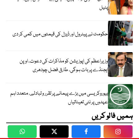
پٹیل
حکومت نے پیٹرول اور ڈیزل کی قیمتوں میں کمی کر دی
وزیراعظم کی اپوزیشن کو مذاکرات کی دعوت، اوپن
ایجنڈے پر بات ہوگی، طارق فضل چودھری
بیوروکریسی میں بڑے پیمانے پر تقرر و تبادلے، متعدد اہم
عہدوں پر نئی تعیناتیاں
ہمیں فالو کریں
WhatsApp
Twitter
Facebook
Faceboo