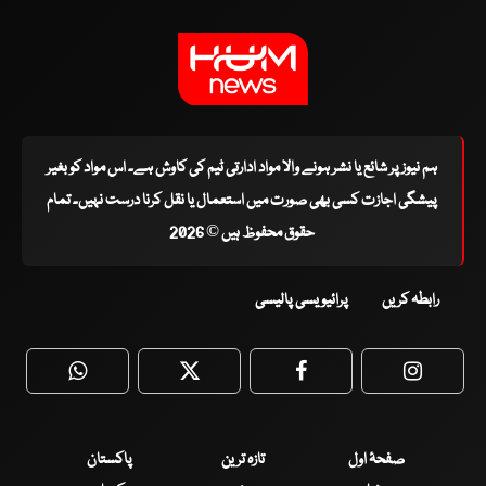
ہم نیوز پر شائع یا نشر ہونے والا مواد ادارتی ٹیم کی کاوش ہے۔ اس مواد کو بغیر
پیشگی اجازت کسی بھی صورت میں استعمال یا نقل کرنا درست نہیں۔ تمام
حقوق محفوظ ہیں © 2026
رابطہ کریں
پرائیویسی پالیسی
WhatsApp
Twitter
Facebook
Faceboo
صفحۂ اول
تازہ ترین
پاکستان