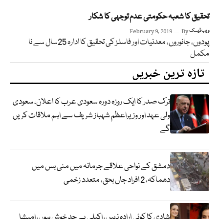
تحقیق کا شعبہ حکومتی عدم توجہی کا شکار
ویب ڈیسک
By
February 9, 2019
پودوں، جانوروں، معدنیات اور فاسلز کی تحقیق کا ادارہ 25سال سے نا
مکمل
تازہ ترین خبریں
ترک صدر کا ایک روزہ دورہ سعودی عرب کا اعلان، سعودی
ولی عہد اور وزیراعظم شہباز شریف سے اہم ملاقات کریں
گے
دمشق کے نواحی علاقے جرمانہ میں منی بس میں
دھماکہ، 2 افراد جاں بحق، متعدد زخمی
شادی کا کوئی ارادہ نہیں، اکیلی بے حد خوش ہوں، امیشا