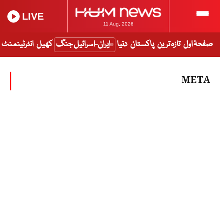
LIVE
11 Aug, 2026
صفحۂ اول
تازہ ترین
پاکستان
دنیا
ایران-اسرائیل جنگ
کھیل
انٹرٹینمنٹ
META