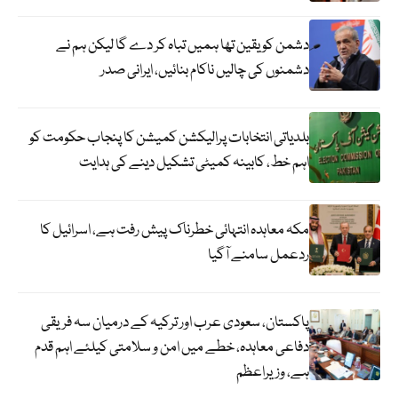
دشمن کو یقین تھا ہمیں تباہ کر دے گا لیکن ہم نے
دشمنوں کی چالیں ناکام بنائیں، ایرانی صدر
بلدیاتی انتخابات پرالیکشن کمیشن کا پنجاب حکومت کو
اہم خط، کابینہ کمیٹی تشکیل دینے کی ہدایت
مکہ معاہدہ انتہائی خطرناک پیش رفت ہے، اسرائیل کا
ردعمل سامنے آگیا
پاکستان، سعودی عرب اور ترکیہ کے درمیان سہ فریقی
دفاعی معاہدہ، خطے میں امن و سلامتی کیلئے اہم قدم
ہے، وزیراعظم