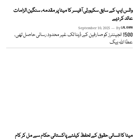
واٹس ایپ کے سابق سکیورٹی آفیسر کا میٹا پر مقدمہ، سنگین الزامات
عائد کر دیے
September 10, 2025
By
LAL KHAN
1500 انجینئرز کو صارفین کے ڈیٹا تک غیر محدود رسائی حاصل تھی،
عطا اللہ بیگ
میٹا کا انسانی حقوق کے تحفظ کیلئے پاکستانی حکام سے مل کر کام