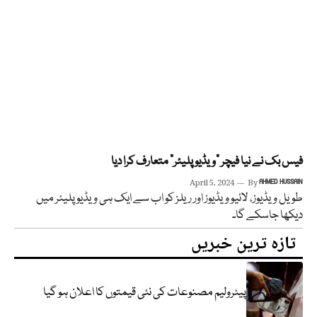
فیس بک نے نیا فیچر “ویڈیو پلیئر” متعارف کرا دیا
April 5, 2024
By
AHMED HUSSAIN
طویل ویڈیوز، لائیو ویڈیوز اور ریلز کو اب سے ایک ہی ویڈیو پلیئر میں
دیکھا جاسکے گا۔
تازہ ترین خبریں
پیٹرولیم مصنوعات کی نئی قیمتوں کا اعلان ہو گیا