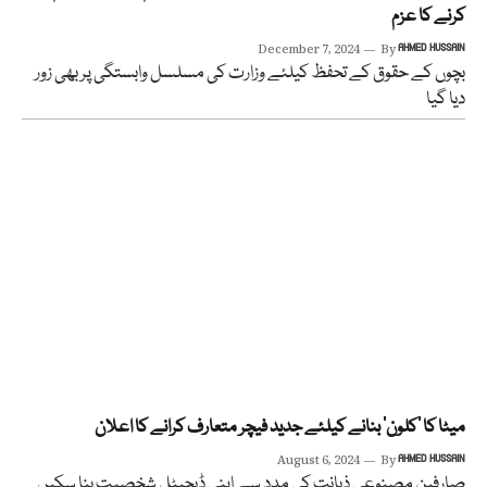
کرنے کا عزم
December 7, 2024
By
AHMED HUSSAIN
بچوں کے حقوق کے تحفظ کیلئے وزارت کی مسلسل وابستگی پر بھی زور
دیا گیا
میٹا کا ‘کلون’ بنانے کیلئے جدید فیچر متعارف کرانے کا اعلان
August 6, 2024
By
AHMED HUSSAIN
صارفین مصنوعی ذہانت کی مدد سے اپنی ڈیجیٹل شخصیت بنا سکیں