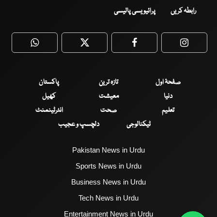
رابطہ کریں
پرائیویسی پالیسی
WhatsApp
Twitter
Facebook
Faceboo
صفحۂ اول
تازہ ترین
پاکستان
دنیا
معیشت
کھیل
تعلیم
صحت
انٹرٹینمنٹ
ٹیکنالوجی
دلچسپ و عجیب
Pakistan News in Urdu
Sports News in Urdu
Business News in Urdu
Tech News in Urdu
Entertainment News in Urdu