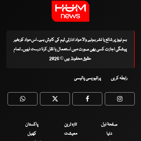
ہم نیوز پر شائع یا نشر ہونے والا مواد ادارتی ٹیم کی کاوش ہے۔ اس مواد کو بغیر
پیشگی اجازت کسی بھی صورت میں استعمال یا نقل کرنا درست نہیں۔ تمام
حقوق محفوظ ہیں © 2026
رابطہ کریں
پرائیویسی پالیسی
WhatsApp
Twitter
Facebook
Faceboo
صفحۂ اول
تازہ ترین
پاکستان
دنیا
معیشت
کھیل