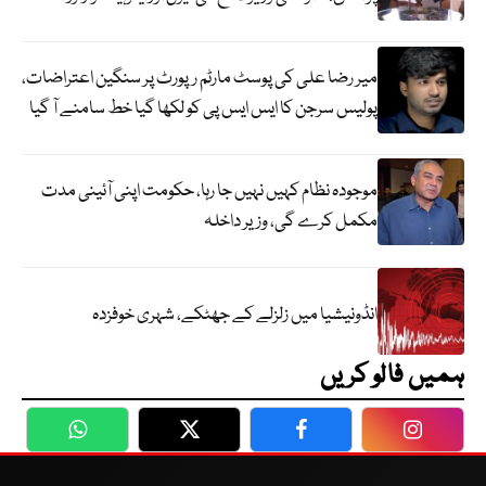
میر رضا علی کی پوسٹ مارٹم رپورٹ پر سنگین اعتراضات،
پولیس سرجن کا ایس ایس پی کو لکھا گیا خط سامنے آ گیا
موجودہ نظام کہیں نہیں جا رہا، حکومت اپنی آئینی مدت
مکمل کرے گی، وزیر داخلہ
انڈونیشیا میں زلزلے کے جھٹکے، شہری خوفزدہ
ہمیں فالو کریں
WhatsApp
Twitter
Facebook
Faceboo