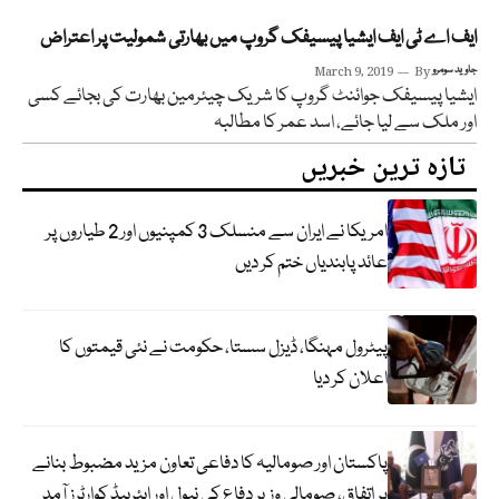
ایف اے ٹی ایف ایشیا پیسیفک گروپ میں بھارتی شمولیت پر اعتراض
جاوید سومرو
By
March 9, 2019
ایشیا پیسیفک جوائنٹ گروپ کا شریک چیئرمین بھارت کی بجائے کسی
اور ملک سے لیا جائے، اسد عمر کا مطالبہ
تازہ ترین خبریں
امریکا نے ایران سے منسلک 3 کمپنیوں اور 2 طیاروں پر
عائد پابندیاں ختم کر دیں
پیٹرول مہنگا، ڈیزل سستا، حکومت نے نئی قیمتوں کا
اعلان کر دیا
پاکستان اور صومالیہ کا دفاعی تعاون مزید مضبوط بنانے
پر اتفاق، صومالی وزیر دفاع کی نیول اور ایئرہیڈ کوارٹرز آمد