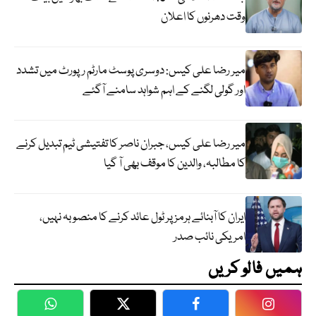
وقت دھرنوں کا اعلان
میر رضا علی کیس: دوسری پوسٹ مارٹم رپورٹ میں تشدد
اور گولی لگنے کے اہم شواہد سامنے آگئے
میر رضا علی کیس، جبران ناصر کا تفتیشی ٹیم تبدیل کرنے
کا مطالبہ، والدین کا موقف بھی آ گیا
ایران کا آبنائے ہرمز پر ٹول عائد کرنے کا منصوبہ نہیں،
امریکی نائب صدر
ہمیں فالو کریں
WhatsApp
Twitter
Facebook
Faceboo