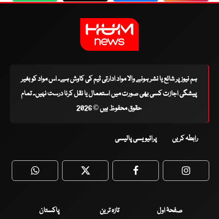
ہم نیوز پر شائع یا نشر ہونے والا مواد ادارتی ٹیم کی کاوش ہے۔ اس مواد کو بغیر
پیشگی اجازت کسی بھی صورت میں استعمال یا نقل کرنا درست نہیں۔ تمام
حقوق محفوظ ہیں © 2026
رابطہ کریں
پرائیویسی پالیسی
WhatsApp
Twitter
Facebook
Faceboo
صفحۂ اول
تازہ ترین
پاکستان