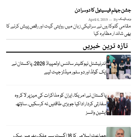
جشن جہلم فیسیٹول کا دوسرا دن
ویب ڈیسک
By
April 6, 2019
مقامی گلوکاروں نے سرائیکی زبان میں روایتی گیت اور رقص پیش کرنے کا
بھی شاند ار مظاہرہ کیا
تازہ ترین خبریں
انٹرنیشنل نیوکلیئر سائنس اولمپیاڈ 2026، پاکستان نے
ایک گولڈ اور دو سلور میڈلز جیت لیے
پاکستان نے امریکا، ایران کو مذاکرات کی میز پر لا کر وہ
سفارتی کردار اداکیا جو بڑی طاقتیں نہ کرسکیں، ساؤتھ
ایشین وائسز
جماعت اسلامی کا 16 اگست سے ملک بھر میں بیک