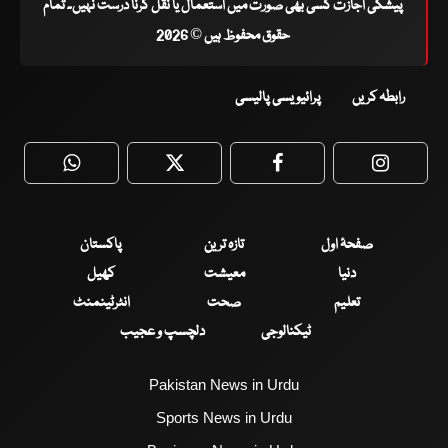
پیشگی اجازت کسی بھی صورت میں استعمال یا نقل کرنا درست نہیں۔ تمام
حقوق محفوظ ہیں © 2026
رابطہ کریں
پرائیویسی پالیسی
WhatsApp
Twitter
Facebook
Faceboo
صفحۂ اول
تازہ ترین
پاکستان
دنیا
معیشت
کھیل
تعلیم
صحت
انٹرٹینمنٹ
ٹیکنالوجی
دلچسپ و عجیب
Pakistan News in Urdu
Sports News in Urdu