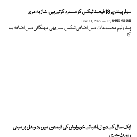
سولر پینلز پر 18 فیصد ٹیکس کو مسترد کرتے ہیں، شازیہ مری
June 11, 2025
By
AHMED HUSSAIN
پیٹرولیم مصنوعات میں اضافی ٹیکس سے بھی مہنگائی میں اضافہ ہو
گا
ایک سال کے دوران اشیائے خورونوش کی قیمتوں میں رد و بدل پر مبنی
رپورٹ جاری