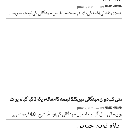
June 9, 2025
By
AHMED HUSSAIN
بنیادی غذائی اشیا کی بڑی فہرست مسلسل مہنگائی کی لپیٹ میں ہے
مئی کے دوران مہنگائی میں 3.5 فیصد کا اضافہ ریکارڈ کیا گیا، رپورٹ
June 2, 2025
By
AHMED HUSSAIN
رواں مالی سال گیارہ ماہ میں مہنگائی کی اوسطً شرح 4.61 فیصد رہی
تازہ ترین خبریں