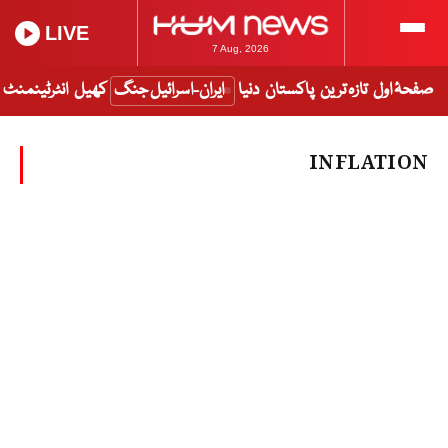
LIVE
7 Aug, 2026
صفحۂ اول
تازہ ترین
پاکستان
دنیا
ایران-اسرائیل جنگ
کھیل
انٹرٹینمنٹ
INFLATION