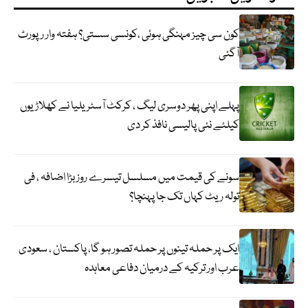
کون سی چیز مہنگی ہوئی ،کونسی سستی؟ ہفتہ وار رپورٹ
آگئی
پہلے اپنی پھر دوسری لیگ ، کرکٹ آسٹریلیا نے کھلاڑیوں
کیلئے نئی پالیسی نافذ کر دی
سونے کی قیمت میں مسلسل تیسرے روز بڑا اضافہ ، فی
تولہ ریٹ کہاں تک جا پہنچا؟
ایک پر حملہ تینوں پر حملہ تصور ہو گا، پاکستان ، سعودی
عرب اور ترکیہ کے درمیان دفاعی معاہدہ