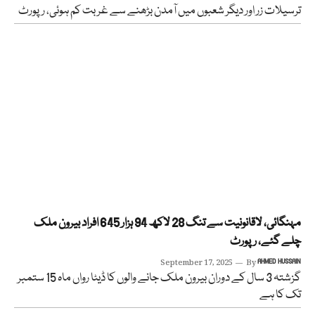
ترسیلات زر اور دیگر شعبوں میں آمدن بڑھنے سے غربت کم ہوئی، رپورٹ
مہنگائی، لاقانونیت سے تنگ 28 لاکھ 94 ہزار 645 افراد بیرون ملک
چلے گئے، رپورٹ
September 17, 2025
By
AHMED HUSSAIN
گزشتہ 3 سال کے دوران بیرون ملک جانے والوں کا ڈیٹا رواں ماہ 15 ستمبر
تک کا ہے