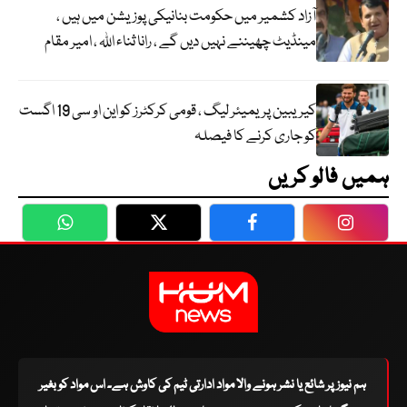
آزاد کشمیر میں حکومت بنانیکی پوزیشن میں ہیں ،
مینڈیٹ چھیننے نہیں دیں گے ، رانا ثناء اللہ ، امیر مقام
کیریبین پریمیئر لیگ ، قومی کرکٹرز کو این او سی 19 اگست
کو جاری کرنے کا فیصلہ
ہمیں فالو کریں
WhatsApp
Twitter
Facebook
Faceboo
ہم نیوز پر شائع یا نشر ہونے والا مواد ادارتی ٹیم کی کاوش ہے۔ اس مواد کو بغیر