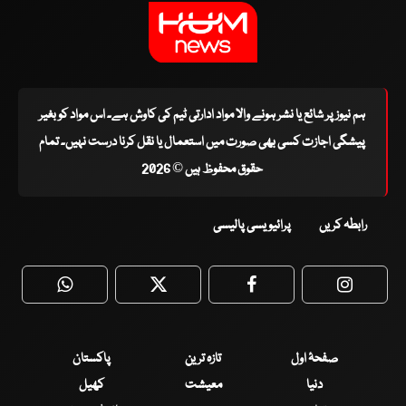
ہم نیوز پر شائع یا نشر ہونے والا مواد ادارتی ٹیم کی کاوش ہے۔ اس مواد کو بغیر
پیشگی اجازت کسی بھی صورت میں استعمال یا نقل کرنا درست نہیں۔ تمام
حقوق محفوظ ہیں © 2026
رابطہ کریں
پرائیویسی پالیسی
WhatsApp
Twitter
Facebook
Faceboo
صفحۂ اول
تازہ ترین
پاکستان
دنیا
معیشت
کھیل