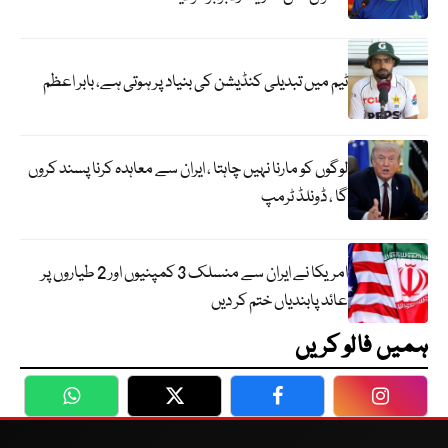
ٹیم میں تبدیلی کنڈیشن کی بنیاد پر ہوتی ہے، بابر اعظم
لوگوں کو مارنا نہیں چاہتا ، ایران سے معاہدہ کرنا پسند کروں
گا ، ڈونلڈ ٹرمپ
امریکا نے ایران سے منسلک 3 کمپنیوں اور 2 طیاروں پر
عائد پابندیاں ختم کر دیں
ہمیں فالو کریں
WhatsApp
Twitter
Facebook
Faceboo