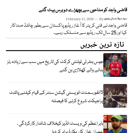
قاضی واجد کو مداحوں سے بچھڑے دو برس بیت گئے
سید سبط حسان رضوی
By
February 11, 2020
قاضی واجد نے فنی کریئر کا آغاز ریڈیو پاکستان سے بطور چائلڈ صداکار
کیا اور 25 سال تک ریڈیو سے منسلک رہے۔
تازہ ترین خبریں
جوس بٹلر ٹی ٹوئنٹی کرکٹ کی تاریخ میں سب سے زیادہ رنز
بنانے والے کھلاڑی بن گئے
لاانفورسمنٹ انویسٹی گیشن سنٹر کے قیام کیلئے پائلٹ
پراجیکٹ شروع کرنے کا فیصلہ
بابر اعظم کی ویسٹ انڈیز کیخلاف شاندار کارکردگی ،
عمران خان کا ریکارڈ برابر کر دیا