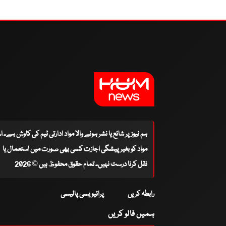
ہم نیوز پر شائع یا نشر ہونے والا مواد ادارتی ٹیم کی کاوش ہے۔ 
مواد کو بغیر پیشگی اجازت کسی بھی صورت میں استعمال یا
نقل کرنا درست نہیں۔ تمام حقوق محفوظ ہیں © 2026
رابطہ کریں
پرائیویسی پالیسی
ہمیں فالو کریں