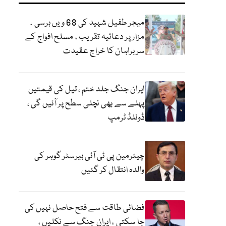
میجر طفیل شہید کی 68 ویں برسی ،
مزار پر دعائیہ تقریب ، مسلح افواج کے
سربراہان کا خراج عقیدت
ایران جنگ جلد ختم ، تیل کی قیمتیں
پہلے سے بھی نچلی سطح پر آئیں گی ،
ڈونلڈ ٹرمپ
چیئرمین پی ٹی آئی بیرسٹر گوہر کی
والدہ انتقال کر گئیں
فضائی طاقت سے فتح حاصل نہیں کی
جا سکتی ، ایران جنگ سے نکلیں ،