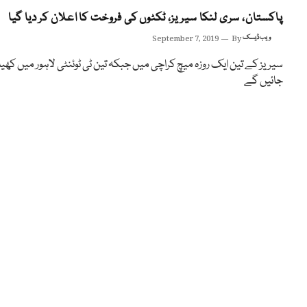
پاکستان، سری لنکا سیریز، ٹکٹوں کی فروخت کا اعلان کر دیا گیا
ویب ڈیسک
By
September 7, 2019
سیریز کے تین ایک روزہ میچ کراچی میں جبکہ تین ٹی ٹوئنٹی لاہور میں کھی
جائیں گے