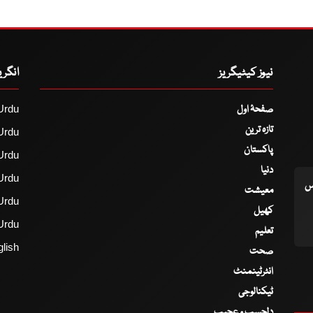
نیوز کیٹیگریز
انگر
صفحۂ اول
Urdu
تازہ ترین
Urdu
پاکستان
Urdu
دنیا
Urdu
اس
معیشت
Urdu
کھیل
Urdu
تعلیم
lish
صحت
انٹرٹینمنٹ
ٹیکنالوجی
دلچسپ و عجیب