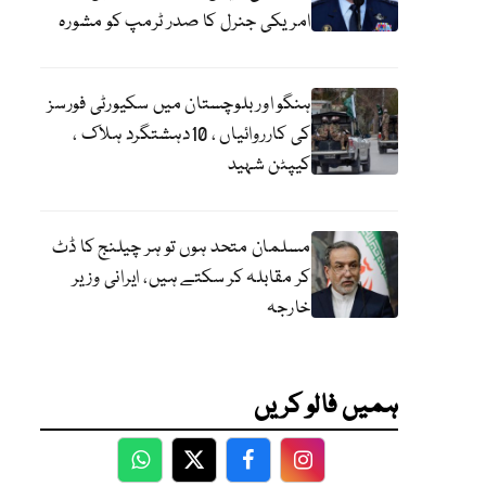
امریکی جنرل کا صدر ٹرمپ کو مشورہ
ہنگو اور بلوچستان میں سکیورٹی فورسز
کی کارروائیاں ، 10دہشتگرد ہلاک ،
کیپٹن شہید
مسلمان متحد ہوں تو ہر چیلنج کا ڈٹ
کر مقابلہ کر سکتے ہیں، ایرانی وزیر
خارجہ
ہمیں فالو کریں
WhatsApp
Twitter
Facebook
Facebook