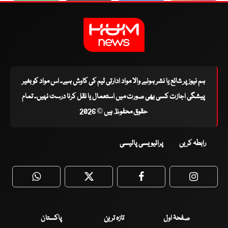
ہم نیوز پر شائع یا نشر ہونے والا مواد ادارتی ٹیم کی کاوش ہے۔ اس مواد کو بغیر
پیشگی اجازت کسی بھی صورت میں استعمال یا نقل کرنا درست نہیں۔ تمام
حقوق محفوظ ہیں © 2026
رابطہ کریں
پرائیویسی پالیسی
WhatsApp
Twitter
Facebook
Faceboo
صفحۂ اول
تازہ ترین
پاکستان