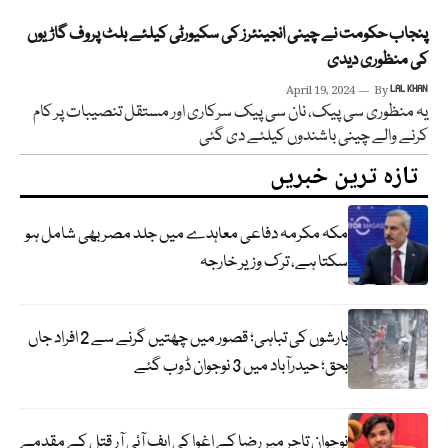
پنجاب حکومت نے چینی انجینئرز کی سکیورٹی کیلئے بلٹ پروف گاڑیوں
کی منظوری دیدی
April 19, 2024
By
LAL KHAN
یہ منظوری سی پیک، نان سی پیک سرکاری اور مستقل تنصیبات پر کام
کرنے والے چینی باشندوں کیلئے دی گئی
تازہ ترین خبریں
مکہ مکرمہ دفاعی معاہدے میں جلد مصر بھی شامل ہو
سکتا ہے، ترک وزیر خارجہ
بارشوں کی تباہی؛ قصور میں چھتیں گرنے سے 2 افراد جاں
بحق؛ حیدرآباد میں 3 نوجوان ڈوب گئے
نوجوان تاجر میر رضا کے اغوا کی ایف آئی آر قتل کے مقدمے