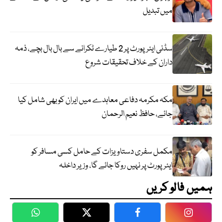
میں تبدیل
سڈنی ایئرپورٹ پر 2 طیارے ٹکرانے سے بال بال بچے، ذمہ
داران کے خلاف تحقیقات شروع
مکہ مکرمہ دفاعی معاہدے میں ایران کو بھی شامل کیا
جائے، حافظ نعیم الرحمان
مکمل سفری دستاویزات کے حامل کسی مسافر کو
ایئرپورٹ پر نہیں روکا جائے گا، وزیر داخلہ
ہمیں فالو کریں
WhatsApp
Twitter
Facebook
Faceboo