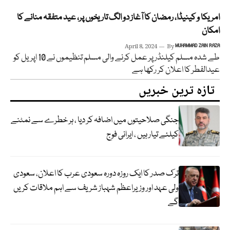
امریکا و کینیڈا، رمضان کا آغاز دو الگ تاریخوں پر، عید متفقہ منانے کا
امکان
April 8, 2024
By
MUHAMMAD ZAIN RAZA
طے شدہ مسلم کیلنڈر پر عمل کرنے والی مسلم تنظیموں نے 10 اپریل کو
عیدالفطر کا اعلان کر رکھا ہے
تازہ ترین خبریں
جنگی صلاحیتوں میں اضافہ کر دیا ، ہر خطرے سے نمٹنے
کیلئے تیار ہیں ، ایرانی فوج
ترک صدر کا ایک روزہ دورہ سعودی عرب کا اعلان، سعودی
ولی عہد اور وزیراعظم شہباز شریف سے اہم ملاقات کریں
گے