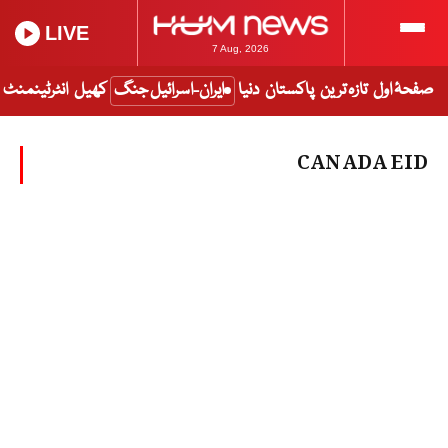
LIVE
7 Aug, 2026
صفحۂ اول
تازہ ترین
پاکستان
دنیا
ایران-اسرائیل جنگ
کھیل
انٹرٹینمنٹ
CANADA EID