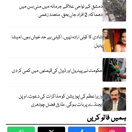
دمشق کے نواحی علاقے جرمانہ میں منی بس میں
دھماکہ، 2 افراد جاں بحق، متعدد زخمی
شادی کا کوئی ارادہ نہیں، اکیلی بے حد خوش ہوں، امیشا
پٹیل
حکومت نے پیٹرول اور ڈیزل کی قیمتوں میں کمی کر دی
وزیراعظم کی اپوزیشن کو مذاکرات کی دعوت، اوپن
ایجنڈے پر بات ہوگی، طارق فضل چودھری
ہمیں فالو کریں