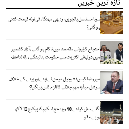
تازہ ترین خبریں
سونا مسلسل پانچویں روز بھی مہنگا ، فی تولہ قیمت کتنی
ہو گئی؟
احتجاج کرنیوالے مقاصد میں ناکام ہو گئے ، آزاد کشمیر
میں دو تہائی اکثریت سے حکومت بنائینگے ، رانا ثناء اللہ
میر رضا کیس؛ شرجیل میمن نے اپنے اور بیٹے کے خلاف
سوشل میڈیا مہم چلانے کا الزام کس پر لگایا؟
اگلے سال کیلئے 40 روزہ حج اسکیم کا پیکیج 12 لاکھ
روپے مقرر