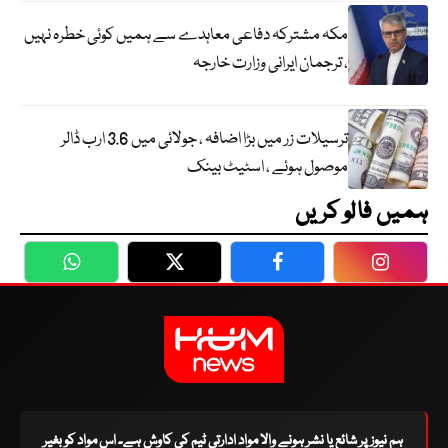
مکہ مشترکہ دفاعی معاہدے سے ہمیں کوئی خطرہ نہیں
، ترجمان ایرانی وزارت خارجہ
ترسیلات زر میں بڑا اضافہ ، جولائی میں 3.6 ارب ڈالر
موصول ہوئے ، اسٹیٹ بینک
ہمیں فالو کریں
WhatsApp
Twitter
Facebook
Faceboo
ہم نیوز پر شائع یا نشر ہونے والا مواد ادارتی ٹیم کی کاوش ہے۔ اس مواد کو بغیر