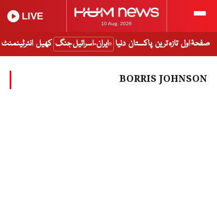
LIVE
10 Aug, 2026
صفحۂ اول
تازہ ترین
پاکستان
دنیا
ایران-اسرائیل جنگ
کھیل
انٹرٹینمنٹ
BORRIS JOHNSON