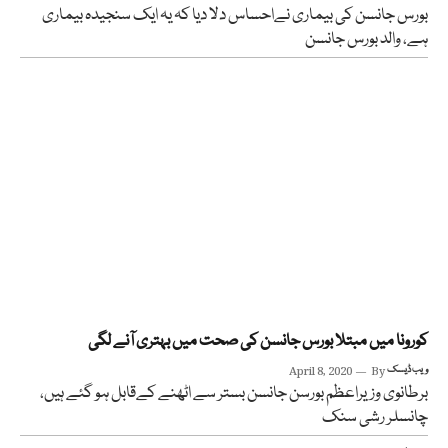
بورس جانسن کی بیماری نےاحساس دلا دیا کہ یہ ایک سنجیدہ بیماری
ہے، والد بورس جانسن
کورونا میں مبتلا بورس جانسن کی صحت میں بہتری آنے لگی
ویب ڈیسک
By
April 8, 2020
برطانوی وزیراعظم بورسن جانسن بستر سے اٹھنے کےقابل ہو گئے ہیں،
چانسلر رشی سنک