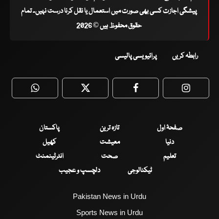
پیشگی اجازت کسی بھی صورت میں استعمال یا نقل کرنا درست نہیں۔ تمام
حقوق محفوظ ہیں © 2026
رابطہ کریں
پرائیویسی پالیسی
WhatsApp
Twitter
Facebook
Faceboo
صفحۂ اول
تازہ ترین
پاکستان
دنیا
معیشت
کھیل
تعلیم
صحت
انٹرٹینمنٹ
ٹیکنالوجی
دلچسپ و عجیب
Pakistan News in Urdu
Sports News in Urdu