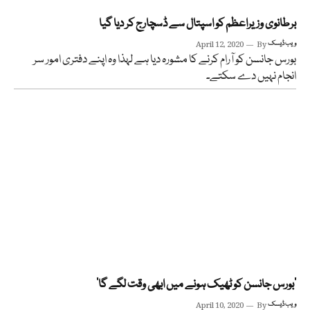
برطانوی وزیراعظم کو اسپتال سے ڈسچارج کر دیا گیا
ویب ڈیسک
By
April 12, 2020
بورس جانسن کو آرام کرنے کا مشورہ دیا ہے لہذا وہ اپنے دفتری امور سر
انجام نہیں دے سکتے۔
’بورس جانسن کو ٹھیک ہونے میں ابھی وقت لگے گا‘
ویب ڈیسک
By
April 10, 2020