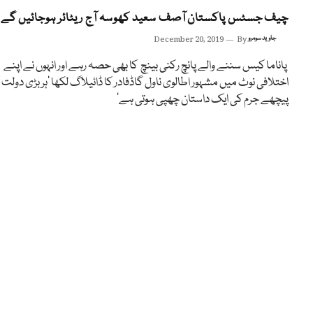
چیف جسٹس پاکستان آصف سعید کھوسہ آج ریٹائر ہوجائیں گے
جاوید سومرو
By
December 20, 2019
پاناما کیس سننے والے پانچ رکنی بینچ کا بھی حصہ رہے اور انہوں نے اپنے
اختلافی نوٹ میں مشہور اطالوی ناول گاڈفادر کا ڈائیلاگ لکھا ’ہر بڑی دولت
پیچھے جرم کی ایک داستان چھپی ہوتی ہے‘