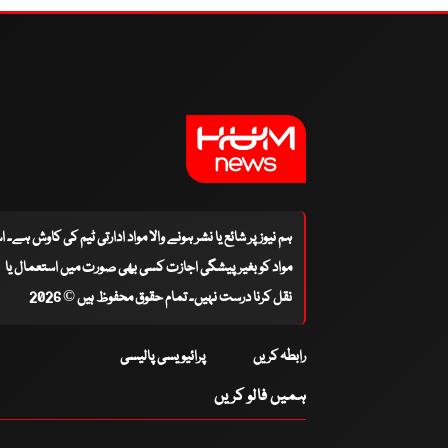
ہم نیوز پر شائع یا نشر ہونے والا مواد ادارتی ٹیم کی کاوش ہے۔ 
مواد کو بغیر پیشگی اجازت کسی بھی صورت میں استعمال یا
نقل کرنا درست نہیں۔ تمام حقوق محفوظ ہیں © 2026
رابطہ کریں
پرائیویسی پالیسی
ہمیں فالو کریں