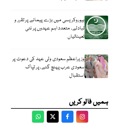
بیوروکریسی میں بڑے پیمانے پر تقرر و
تبادلے، متعدد اہم عہدوں پر نئی
تعیناتیاں
وزیراعظم سعودی ولی عہد کی دعوت پر
سعودی عرب پہنچ گئے، پر تپاک
استقبال
ہمیں فالو کریں
WhatsApp
Twitter
Facebook
Facebook