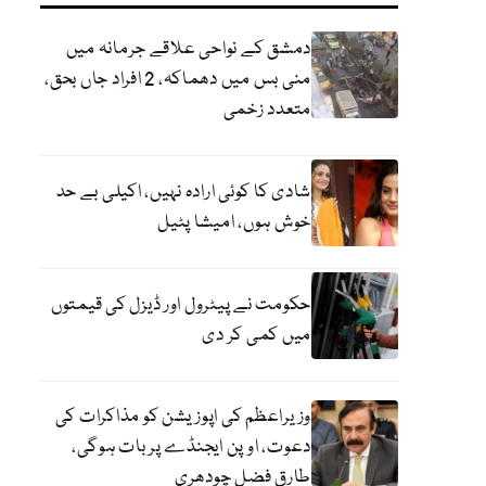
دمشق کے نواحی علاقے جرمانہ میں
منی بس میں دھماکہ، 2 افراد جاں بحق،
متعدد زخمی
شادی کا کوئی ارادہ نہیں، اکیلی بے حد
خوش ہوں، امیشا پٹیل
حکومت نے پیٹرول اور ڈیزل کی قیمتوں
میں کمی کر دی
وزیراعظم کی اپوزیشن کو مذاکرات کی
دعوت، اوپن ایجنڈے پر بات ہوگی،
طارق فضل چودھری