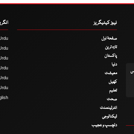
نیوز کیٹیگریز
انگر
صفحۂ اول
Urdu
تازہ ترین
Urdu
پاکستان
Urdu
دنیا
Urdu
اس
معیشت
Urdu
کھیل
Urdu
تعلیم
lish
صحت
انٹرٹینمنٹ
ٹیکنالوجی
دلچسپ و عجیب