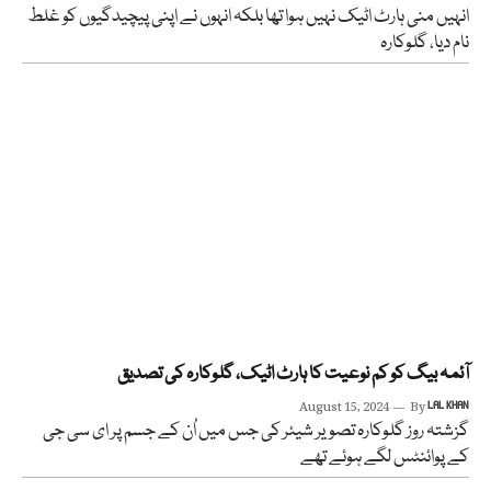
انہیں منی ہارٹ اٹیک نہیں ہوا تھا بلکہ انہوں نے اپنی پیچیدگیوں کو غلط
نام دیا، گلوکارہ
آئمہ بیگ کو کم نوعیت کا ہارٹ اٹیک، گلوکارہ کی تصدیق
August 15, 2024
By
LAL KHAN
گزشتہ روز گلوکارہ تصویر شیئر کی جس میں اُن کے جسم پر ای سی جی
کے پوائنٹس لگے ہوئے تھے