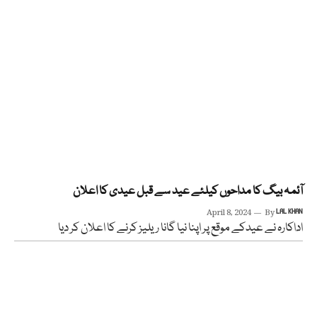
آئمہ بیگ کا مداحوں کیلئے عید سے قبل عیدی کا اعلان
April 8, 2024
By
LAL KHAN
اداکارہ نے عیدکے موقع پر اپنا نیا گانا ریلیز کرنے کا اعلان کر دیا