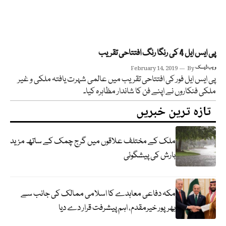
پی ایس ایل 4 کی رنگا رنگ افتتاحی تقریب
ویب ڈیسک
By
February 14, 2019
پی ایس ایل فور کی افتتاحی تقریب میں عالمی شہرت یافتہ ملکی و غیر
ملکی فنکاروں نے اپنے فن کا شاندار مظاہرہ کیا۔
تازہ ترین خبریں
ملک کے مختلف علاقوں میں گرج چمک کے ساتھ مزید
بارش کی پیشگوئی
مکہ دفاعی معاہدے کا اسلامی ممالک کی جانب سے
بھرپور خیرمقدم، اہم پیشرفت قرار دے دیا