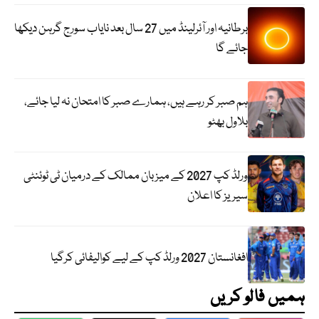
برطانیہ اور آئرلینڈ میں 27 سال بعد نایاب سورج گرہن دیکھا
جائے گا
ہم صبر کر رہے ہیں، ہمارے صبر کا امتحان نہ لیا جائے،
بلاول بھٹو
ورلڈ کپ 2027 کے میزبان ممالک کے درمیان ٹی ٹوئنٹی
سیریز کا اعلان
افغانستان 2027 ورلڈ کپ کے لیے کوالیفائی کرگیا
ہمیں فالو کریں