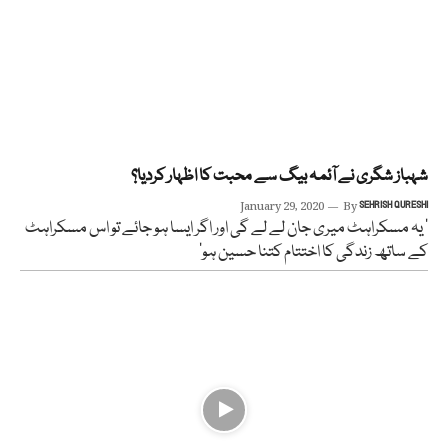
شہباز شگری نے آئمہ بیگ سے محبت کا اظہار کردیا؟
January 29, 2020
By
SEHRISH QURESHI
‘ یہ مسکراہٹ میری جان لے لے گی اور اگر ایسا ہو جائے تو اس مسکراہٹ
کے ساتھ زندگی کا اختتام کتنا حسین ہو’