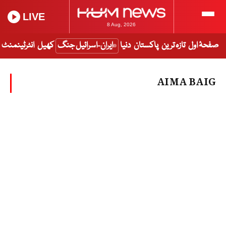
LIVE
8 Aug, 2026
صفحۂ اول
تازہ ترین
پاکستان
دنیا
ایران-اسرائیل جنگ
کھیل
انٹرٹینمنٹ
AIMA BAIG