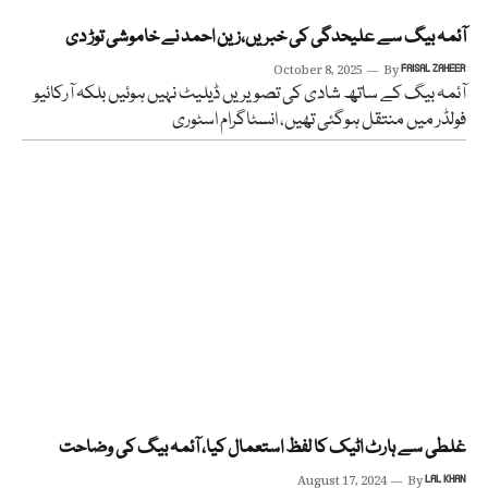
آئمہ بیگ سے علیحدگی کی خبریں،زین احمد نے خاموشی توڑ دی
October 8, 2025
By
FAISAL ZAHEER
آئمہ بیگ کے ساتھ شادی کی تصویریں ڈیلیٹ نہیں ہوئیں بلکہ آرکائیو
فولڈر میں منتقل ہوگئی تھیں، انسٹاگرام اسٹوری
غلطی سے ہارٹ اٹیک کا لفظ استعمال کیا، آئمہ بیگ کی وضاحت
August 17, 2024
By
LAL KHAN