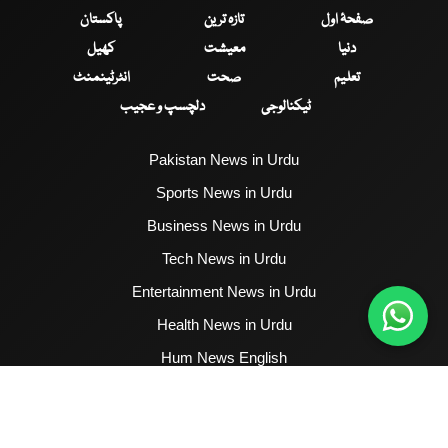
صفحۂ اول
تازہ ترین
پاکستان
دنیا
معیشت
کھیل
تعلیم
صحت
انٹرٹینمنٹ
ٹیکنالوجی
دلچسپ و عجیب
Pakistan News in Urdu
Sports News in Urdu
Business News in Urdu
Tech News in Urdu
Entertainment News in Urdu
Health News in Urdu
Hum News English