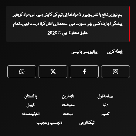
ہم نیوز پر شائع یا نشر ہونے والا مواد ادارتی ٹیم کی کاوش ہے۔ اس مواد کو بغیر
پیشگی اجازت کسی بھی صورت میں استعمال یا نقل کرنا درست نہیں۔ تمام
حقوق محفوظ ہیں © 2026
رابطہ کریں
پرائیویسی پالیسی
WhatsApp
Twitter
Facebook
Faceboo
صفحۂ اول
تازہ ترین
پاکستان
دنیا
معیشت
کھیل
تعلیم
صحت
انٹرٹینمنٹ
ٹیکنالوجی
دلچسپ و عجیب