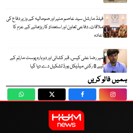
فیلڈ مارشل سید عاصم منیر اور صومالیہ کے وزیر دفاع کی
ملاقات، دفاعی تعاون اور استعدادِ کار بڑھانے کے عزم کا
اعادہ
میر رضا علی کیس، قبر کشائی اور دوبارہ پوسٹ مارٹم کے
لیے 8 رکنی میڈیکل بورڈ تشکیل دے دیا گیا
ہمیں فالو کریں
WhatsApp
Twitter
Facebook
Faceboo