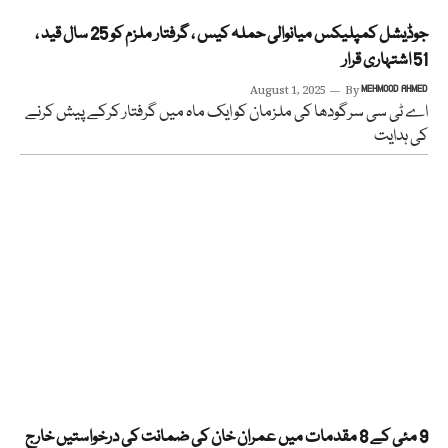
جوڈیشل کمپلیکس میانوالی حملہ کیس ، گرفتار ملزم کو 25 سال قید ،
51 اشتہاری قرار
August 1, 2025
By
MEHMOOD AHMED
اے ٹی سی سرگودھا کی ملزمان کو ایک ماہ میں گرفتار کرکے پیش کرنے
کی ہدایت
9 مئی کے 8 مقدمات میں عمران خان کی ضمانت کی درخواستیں خارج