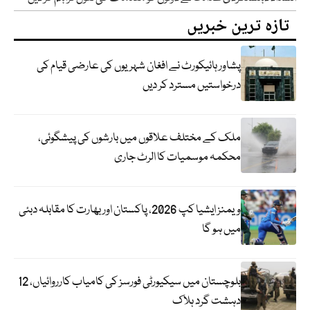
تازہ ترین خبریں
پشاور ہائیکورٹ نے افغان شہریوں کی عارضی قیام کی
درخواستیں مسترد کر دیں
ملک کے مختلف علاقوں میں بارشوں کی پیشگوئی،
محکمہ موسمیات کا الرٹ جاری
ویمنز ایشیا کپ 2026، پاکستان اور بھارت کا مقابلہ دبئی
میں ہو گا
بلوچستان میں سیکیورٹی فورسز کی کامیاب کارروائیاں، 12
دہشت گرد ہلاک