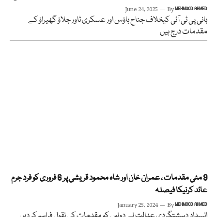
June 24, 2025
By
MEHMOOD AHMED
بانی پی ٹی آئی کیخلاف جناح ہاؤس اور عسکری ٹاور جلاؤ گھیراؤ کے
مقدمات درج ہیں
9 مئی مقدمات ، عمران خان اور شاہ محمود قریشی پر 6 فروری کو فرد جرم
عائد کرنیکا فیصلہ
January 25, 2024
By
MEHMOOD AHMED
انسداد دہشتگردی عدالت نے دونوں کو مقدمات کی نقول فراہم کر دیں