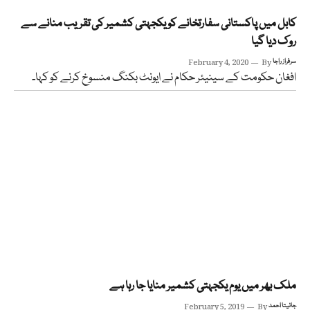
کابل میں پاکستانی سفارتخانے کو یکجہتی کشمیر کی تقریب منانے سے
روک دیا گیا
سرفراز راجا
By
February 4, 2020
افغان حکومت کے سینیئر حکام نے ایونٹ بکنگ منسوخ کرنے کو کہا۔
ملک بھر میں یوم یکجہتی کشمیر منایا جا رہا ہے
جانیتا احمد
By
February 5, 2019