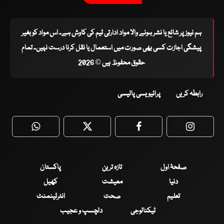
ہم نیوز پر شائع یا نشر ہونے والا مواد ادارتی ٹیم کی کاوش ہے۔ اس مواد کو بغیر
پیشگی اجازت کسی بھی صورت میں استعمال یا نقل کرنا درست نہیں۔ تمام
حقوق محفوظ ہیں © 2026
رابطہ کریں
پرائیویسی پالیسی
WhatsApp
Twitter
Facebook
Faceboo
صفحۂ اول
تازہ ترین
پاکستان
دنیا
معیشت
کھیل
تعلیم
صحت
انٹرٹینمنٹ
ٹیکنالوجی
دلچسپ و عجیب