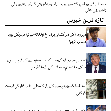
طلبا نے ڈی چوک پر کشمیریوں سے اظہار یکجہتی کے لیے ہاتھوں کی
زنجیر بھی بنائی۔
تازہ ترین خبریں
میر رضا کی قبر کشائی پر تنازع،اہلخانہ نے نیا میڈیکل بورڈ
مسترد کردیا
آبنائے ہرمز دوبارہ کھولنے کیلئے معاہدے کے قریب ہیں ،
جنگ جلد ختم ہو جائے گی ، ڈونلڈ ٹرمپ
اسٹاک ایکسچینج میں کاروبار کا منفی آغاز ، ڈالر کی قیمت
گر گئی