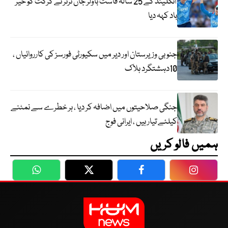
انگلینڈ کے 25 سالہ فاسٹ باؤلر جان ٹرنر نے کرکٹ کو خیر
باد کہہ دیا
جنوبی وزیرستان اور دیر میں سکیورٹی فورسز کی کارروائیاں ،
10دہشتگرد ہلاک
جنگی صلاحیتوں میں اضافہ کر دیا ، ہر خطرے سے نمٹنے
کیلئے تیار ہیں ، ایرانی فوج
ہمیں فالو کریں
WhatsApp
Twitter
Facebook
Faceboo