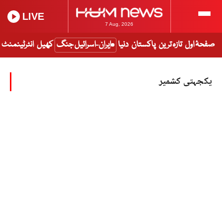
LIVE
7 Aug, 2026
صفحۂ اول
تازہ ترین
پاکستان
دنیا
ایران-اسرائیل جنگ
کھیل
انٹرٹینمنٹ
یکجہتی کشمیر