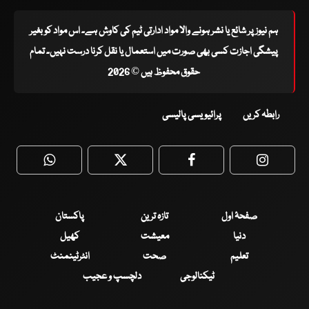
ہم نیوز پر شائع یا نشر ہونے والا مواد ادارتی ٹیم کی کاوش ہے۔ اس مواد کو بغیر
پیشگی اجازت کسی بھی صورت میں استعمال یا نقل کرنا درست نہیں۔ تمام
حقوق محفوظ ہیں © 2026
رابطہ کریں
پرائیویسی پالیسی
WhatsApp
Twitter
Facebook
Faceboo
صفحۂ اول
تازہ ترین
پاکستان
دنیا
معیشت
کھیل
تعلیم
صحت
انٹرٹینمنٹ
ٹیکنالوجی
دلچسپ و عجیب