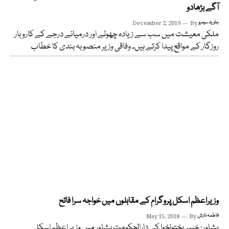
آگے بڑھادو
جاوید سومرو
By
December 2, 2019
ملکی معیشت میں سب سے زیادہ چھوٹے اور درمیانے درجے کے کاروبار
روزگار کے مواقع پیدا کرتے ہیں۔ وفاقی وزیر منصوبہ بندی کا خطاب
وزیراعظم اسکل پروگرام کے مقابلوں میں خواجہ سرا فاتح
فاطمہ نازش
By
May 15, 2018
پشاور: خیبرپختونخوا کے دارالحکومت پشاور میں وزیر اعظم اسکل