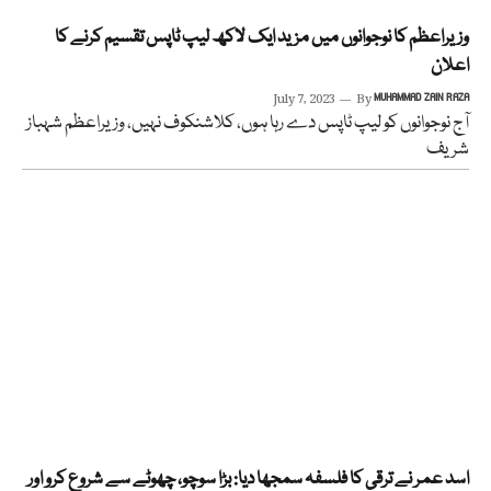
وزیراعظم کا نوجوانوں میں مزید ایک لاکھ لیپ ٹاپس تقسیم کرنے کا
اعلان
July 7, 2023
By
MUHAMMAD ZAIN RAZA
آج نوجوانوں کو لیپ ٹاپس دے رہا ہوں، کلاشنکوف نہیں، وزیراعظم شہباز
شریف
اسد عمر نے ترقی کا فلسفہ سمجھا دیا: بڑا سوچو، چھوٹے سے شروع کرو اور