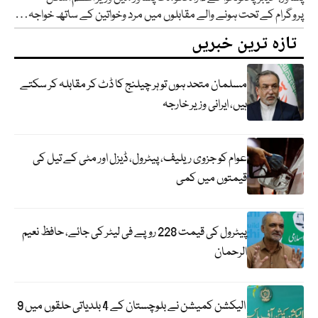
پروگرام کے تحت ہونے والے مقابلوں میں مرد وخواتین کے ساتھ خواجہ…
تازہ ترین خبریں
مسلمان متحد ہوں تو ہر چیلنج کا ڈٹ کر مقابلہ کر سکتے
ہیں، ایرانی وزیر خارجہ
عوام کو جزوی ریلیف، پیٹرول، ڈیزل اور مٹی کے تیل کی
قیمتوں میں کمی
پیٹرول کی قیمت 228 روپے فی لیٹر کی جائے، حافظ نعیم
الرحمان
الیکشن کمیشن نے بلوچستان کے 4 بلدیاتی حلقوں میں 9