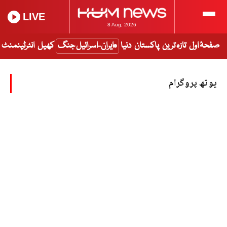
LIVE
8 Aug, 2026
صفحۂ اول
تازہ ترین
پاکستان
دنیا
ایران-اسرائیل جنگ
کھیل
انٹرٹینمنٹ
یوتھ پروگرام