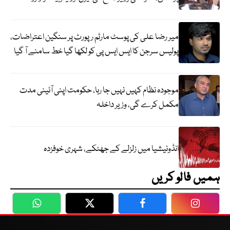
میر رضا علی کی پوسٹ مارٹم رپورٹ پر سنگین اعتراضات،
پولیس سرجن کا ایس ایس پی کو لکھا گیا خط سامنے آ گیا
موجودہ نظام کہیں نہیں جا رہا، حکومت اپنی آئینی مدت
مکمل کرے گی، وزیر داخلہ
انڈونیشیا میں زلزلے کے جھٹکے، شہری خوفزدہ
ہمیں فالو کریں
WhatsApp
Twitter
Facebook
Faceboo