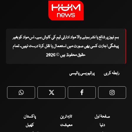
ہم نیوز پر شائع یا نشر ہونے والا مواد ادارتی ٹیم کی کاوش ہے۔ اس مواد کو بغیر
پیشگی اجازت کسی بھی صورت میں استعمال یا نقل کرنا درست نہیں۔ تمام
حقوق محفوظ ہیں © 2026
رابطہ کریں
پرائیویسی پالیسی
WhatsApp
Twitter
Facebook
Faceboo
صفحۂ اول
تازہ ترین
پاکستان
دنیا
معیشت
کھیل