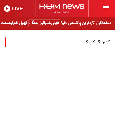
LIVE
6 Aug, 2026
صفحۂ اول
تازہ ترین
پاکستان
دنیا
ایران-اسرائیل جنگ
کھیل
انٹرٹینمنٹ
کوچنگ کلینگ