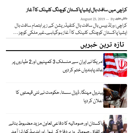
کراچی میں سافٹ بال ایشیا پاکستان کوچنگ کلینک کا آغاز
دانش علوی
By
August 23, 2019
کراچی: ورلڈ بیس بال سافٹ بال کنفیڈریشن کے زیر اہتمام سافٹ بال
ایشیا پاکستان کوچنگ کلینک کا آغاز ہوگیاہے۔غیر ملکی کوچز…
تازہ ترین خبریں
امریکا نے ایران سے منسلک 3 کمپنیوں اور 2 طیاروں پر
عائد پابندیاں ختم کر دیں
پیٹرول مہنگا، ڈیزل سستا، حکومت نے نئی قیمتوں کا
اعلان کر دیا
پاکستان اور صومالیہ کا دفاعی تعاون مزید مضبوط بنانے
پر اتفاق، صومالی وزیر دفاع کی نیول اور ایئرہیڈ کوارٹرز آمد