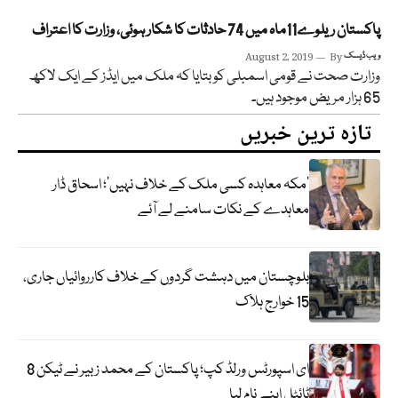
پاکستان ریلوے11ماہ میں 74 حادثات کا شکار ہوئی، وزارت کا اعتراف
ویب ڈیسک
By
August 2, 2019
وزارت صحت نے قومی اسمبلی کو بتایا کہ ملک میں ایڈز کے ایک لاکھ
65 ہزار مریض موجود ہیں۔
تازہ ترین خبریں
‘مکہ معاہدہ کسی ملک کے خلاف نہیں’؛ اسحاق ڈار
معاہدے کے نکات سامنے لے آئے
بلوچستان میں دہشت گردوں کے خلاف کارروائیاں جاری،
15 خوارج ہلاک
ای اسپورٹس ورلڈ کپ؛ پاکستان کے محمد زبیر نے ٹیکن 8
ٹائٹل اپنے نام لیا