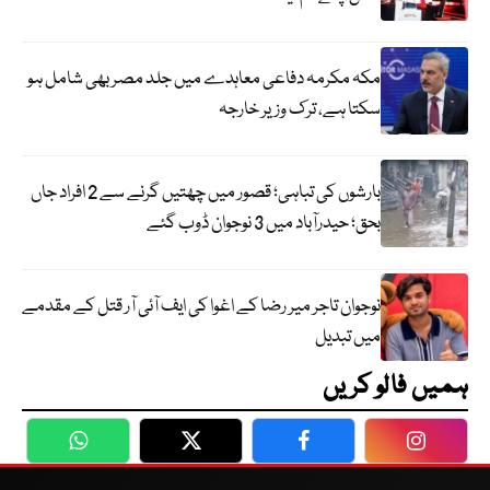
مکہ مکرمہ دفاعی معاہدے میں جلد مصر بھی شامل ہو
سکتا ہے، ترک وزیر خارجہ
بارشوں کی تباہی؛ قصور میں چھتیں گرنے سے 2 افراد جاں
بحق؛ حیدرآباد میں 3 نوجوان ڈوب گئے
نوجوان تاجر میر رضا کے اغوا کی ایف آئی آر قتل کے مقدمے
میں تبدیل
ہمیں فالو کریں
WhatsApp
Twitter
Facebook
Faceboo