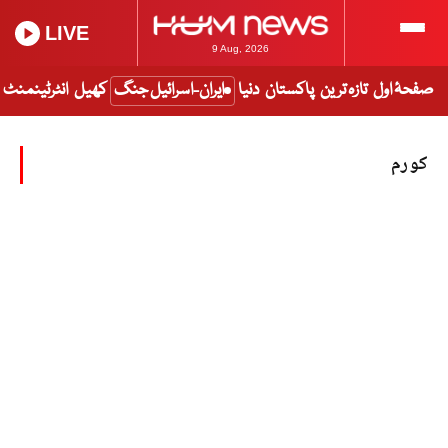
LIVE
9 Aug, 2026
صفحۂ اول
تازہ ترین
پاکستان
دنیا
ایران-اسرائیل جنگ
کھیل
انٹرٹینمنٹ
کورم