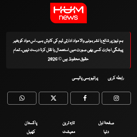
ہم نیوز پر شائع یا نشر ہونے والا مواد ادارتی ٹیم کی کاوش ہے۔ اس مواد کو بغیر
پیشگی اجازت کسی بھی صورت میں استعمال یا نقل کرنا درست نہیں۔ تمام
حقوق محفوظ ہیں © 2026
رابطہ کریں
پرائیویسی پالیسی
WhatsApp
Twitter
Facebook
Faceboo
صفحۂ اول
تازہ ترین
پاکستان
دنیا
معیشت
کھیل