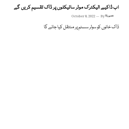
اب ڈاکیے الیکٹرک موٹر سائیکلوں پر ڈاک تقسیم کریں گے
عمیر رانا
By
October 8, 2022
ڈاک خانوں کو سولر سسٹم پر منتقل کیا جائے گا