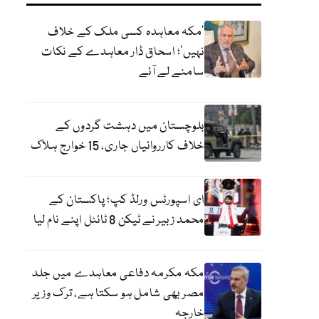
‘مکہ معاہدہ کسی ملک کے خلاف
نہیں’؛ اسحاق ڈار معاہدے کے نکات
سامنے لے آئے
بلوچستان میں دہشت گردوں کے
خلاف کارروائیاں جاری، 15 خوارج ہلاک
ای اسپورٹس ورلڈ کپ؛ پاکستان کے
محمد زبیر نے ٹیکن 8 ٹائٹل اپنے نام لیا
مکہ مکرمہ دفاعی معاہدے میں جلد
مصر بھی شامل ہو سکتا ہے، ترک وزیر
خارجہ