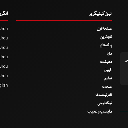
نیوز کیٹیگریز
انگر
صفحۂ اول
Urdu
تازہ ترین
Urdu
پاکستان
Urdu
دنیا
Urdu
اس
معیشت
Urdu
کھیل
Urdu
تعلیم
lish
صحت
انٹرٹینمنٹ
ٹیکنالوجی
دلچسپ و عجیب