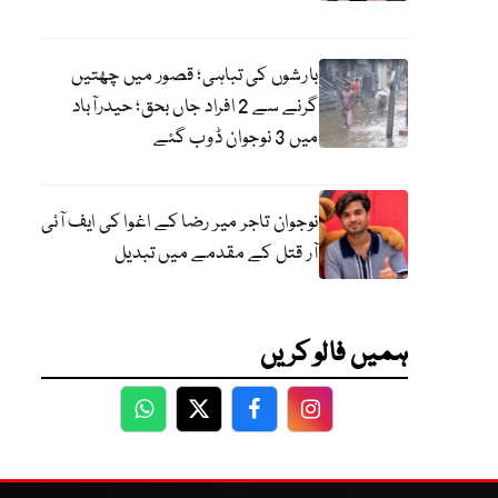
بارشوں کی تباہی؛ قصور میں چھتیں
گرنے سے 2 افراد جاں بحق؛ حیدرآباد
میں 3 نوجوان ڈوب گئے
نوجوان تاجر میر رضا کے اغوا کی ایف آئی
آر قتل کے مقدمے میں تبدیل
ہمیں فالو کریں
WhatsApp
Twitter
Facebook
Facebook