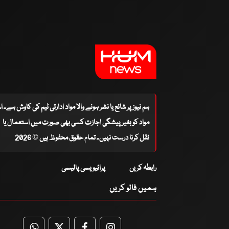
ہم نیوز پر شائع یا نشر ہونے والا مواد ادارتی ٹیم کی کاوش ہے۔ 
مواد کو بغیر پیشگی اجازت کسی بھی صورت میں استعمال یا
نقل کرنا درست نہیں۔ تمام حقوق محفوظ ہیں © 2026
رابطہ کریں
پرائیویسی پالیسی
ہمیں فالو کریں