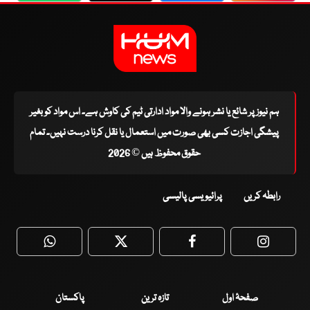
ہم نیوز پر شائع یا نشر ہونے والا مواد ادارتی ٹیم کی کاوش ہے۔ اس مواد کو بغیر
پیشگی اجازت کسی بھی صورت میں استعمال یا نقل کرنا درست نہیں۔ تمام
حقوق محفوظ ہیں © 2026
رابطہ کریں
پرائیویسی پالیسی
WhatsApp
Twitter
Facebook
Faceboo
صفحۂ اول
تازہ ترین
پاکستان