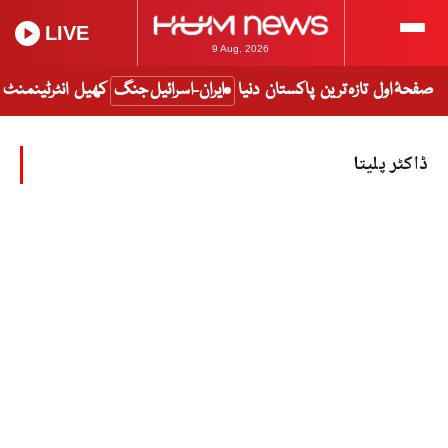
LIVE
9 Aug, 2026
صفحۂ اول
تازہ ترین
پاکستان
دنیا
ایران-اسرائیل جنگ
کھیل
انٹرٹینمنٹ
ڈاکٹر پلیتا