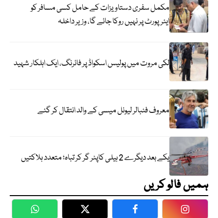
مکمل سفری دستاویزات کے حامل کسی مسافر کو
ایئرپورٹ پر نہیں روکا جائے گا، وزیر داخلہ
لکی مروت میں پولیس اسکواڈ پر فائرنگ، ایک اہلکار شہید
معروف فٹبالر لیونل میسی کے والد انتقال کر گئے
یکے بعد دیگرے 2 ہیلی کاپٹر گر کر تباہ؛ متعدد ہلاکتیں
ہمیں فالو کریں
WhatsApp
Twitter
Facebook
Faceboo