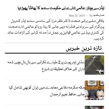
ایڈز سے بچاؤ : عالمی ادارے نے حکومت سندھ کا ’بھانڈا‘ پھوڑ دیا
نعمان مقصود
By
May 23, 2019
وفاقی مشیر برائے صحت ڈاکٹر ظفر مرزا کے سامنے سندھ ایڈز کنٹرول
پروگرام کے سربراہ نے فنڈز نہ دیے جانے کا رونا رویا تو عالمی ادارہ صحت
کی کنٹری ہیڈ نے عالمی قوانین پر عمل درآمد نہ کرانے کے الزامات عائد
کرد یے۔
تازہ ترین خبریں
سڈنی ایئرپورٹ پر 2 طیارے ٹکرانے سے بال بال بچے، ذمہ
داران کے خلاف تحقیقات شروع
مکہ مکرمہ دفاعی معاہدے میں ایران کو بھی شامل کیا
جائے، حافظ نعیم الرحمان