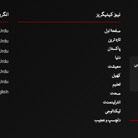
نیوز کیٹیگریز
انگر
صفحۂ اول
Urdu
تازہ ترین
Urdu
پاکستان
Urdu
دنیا
Urdu
اس
معیشت
Urdu
کھیل
Urdu
تعلیم
lish
صحت
انٹرٹینمنٹ
ٹیکنالوجی
دلچسپ و عجیب