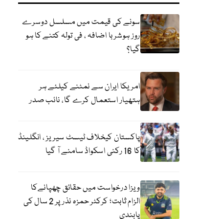
سونے کی قیمت میں مسلسل دوسرے
روز ہوشربا اضافہ ، فی تولہ کتنے کا ہو
گیا؟
امریکا ایران سے نمٹنے کیلئے ہر
ہتھیار استعمال کرے گا، نائب صدر
پاکستان کیخلاف ٹیسٹ سیریز ، انگلینڈ
کا 16 رکنی اسکواڈ سامنے آ گیا
ویزا درخواست میں حقائق چھپانےکا
الزام ثابت؛ کرکٹر حمزہ نذر پر 2 سال کی
پابندی