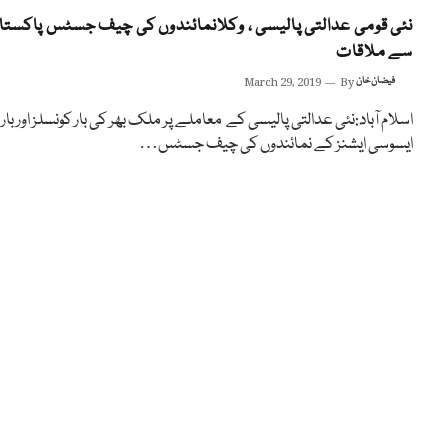
نئی قومی عدالتی پالیسی ، وکلانمائندوں کی چیف جسٹس پاکستا
سے ملاقات
فیضان خان
By
March 29, 2019
اسلام آباد:نئی عدالتی پالیسی کے معاملے پر ملک بھر کی بار کونسلز اور بار
ایسوسی ایشنز کے نمائندوں کی چیف جسٹس…