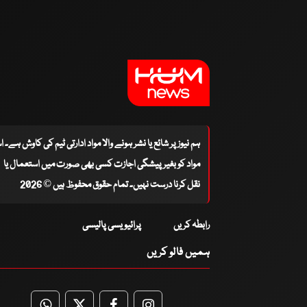
ہم نیوز پر شائع یا نشر ہونے والا مواد ادارتی ٹیم کی کاوش ہے۔ 
مواد کو بغیر پیشگی اجازت کسی بھی صورت میں استعمال یا
نقل کرنا درست نہیں۔ تمام حقوق محفوظ ہیں © 2026
رابطہ کریں
پرائیویسی پالیسی
ہمیں فالو کریں