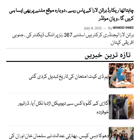
چاہتا تھا ریکارڈ برائن لارا کے پاس رہے ، دوبارہ موقع ملنے پر بھی ایسا ہی
کروں گا ، ویان مولڈر
July 8, 2025
By
MEHMOOD AHMED
برائن لارا لیجنڈری کرکٹر ہیں اسلئے 367 رنز پر اننگ ڈیکلئر کی ، جنوبی
افریقی کپتان
تازہ ترین خبریں
ایم ڈی کیٹ امتحان کی تاریخ تبدیل کردی گئی
گاڑی کے گلَو باکس سے دیوہیکل اژدہا نکل آیا، ڈرائیور
خوفزدہ
دھوکا دہی کیس ، بھارتی عدالت نے سلمان خان اور ان کی