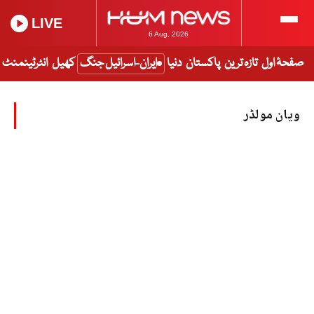
LIVE
6 Aug, 2026
صفحۂ اول
تازہ ترین
پاکستان
دنیا
ایران-اسرائیل جنگ
کھیل
انٹرٹینمنٹ
ویان مولڈر