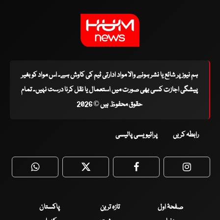
ہم نیوز پر شائع یا نشر ہونے والا مواد ادارتی ٹیم کی کاوش ہے۔ اس مواد کو بغیر
پیشگی اجازت کسی بھی صورت میں استعمال یا نقل کرنا درست نہیں۔ تمام
حقوق محفوظ ہیں © 2026
رابطہ کریں
پرائیویسی پالیسی
WhatsApp
Twitter
Facebook
Faceboo
صفحۂ اول
تازہ ترین
پاکستان