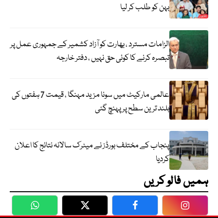
بہن کو طلب کر لیا
الزامات مسترد ، بھارت کو آزاد کشمیر کے جمہوری عمل پر
تبصرہ کرنے کا کوئی حق نہیں ، دفتر خارجہ
عالمی مارکیٹ میں سونا مزید مہنگا ، قیمت 7 ہفتوں کی
بلند ترین سطح پر پہنچ گئی
پنجاب کے مختلف بورڈز نے میٹرک سالانہ نتائج کا اعلان
کردیا
ہمیں فالو کریں
WhatsApp
Twitter
Facebook
Faceboo