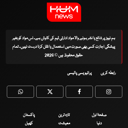
ہم نیوز پر شائع یا نشر ہونے والا مواد ادارتی ٹیم کی کاوش ہے۔ اس مواد کو بغیر
پیشگی اجازت کسی بھی صورت میں استعمال یا نقل کرنا درست نہیں۔ تمام
حقوق محفوظ ہیں © 2026
رابطہ کریں
پرائیویسی پالیسی
WhatsApp
Twitter
Facebook
Faceboo
صفحۂ اول
تازہ ترین
پاکستان
دنیا
معیشت
کھیل