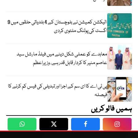
الیکشن کمیشن نے بلوچستان کے 4 بلدیاتی حلقوں میں 9
اگست کی پولنگ ملتوی کردی
معاہدے کو عملی شکل دینے میں فیلڈ مارشل سید
عاصم منیر کا کردار قابل قدر ہے، وزیراعظم
پی ٹی اے کا ای سم کے اجرا اور تبدیلی کی فیس کم کرنے کا
فیصلہ
ہمیں فالو کریں
WhatsApp
Twitter
Facebook
Faceboo