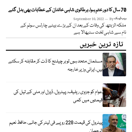
70 سال کا دور ختم ہوا، برطانوی شاہی خاندان کے خطابات بھی بدل گئے
ویب ڈیسک
By
September 10, 2022
ملکہ الزبتھ کی وفات کے بعد ان کے بڑے بیٹے چارلس سوئم کے
نام سے شاہی تخت سنبھالا ہے
تازہ ترین خبریں
مسلمان متحد ہوں تو ہر چیلنج کا ڈٹ کر مقابلہ کر سکتے
ہیں، ایرانی وزیر خارجہ
عوام کو جزوی ریلیف، پیٹرول، ڈیزل اور مٹی کے تیل کی
قیمتوں میں کمی
پیٹرول کی قیمت 228 روپے فی لیٹر کی جائے، حافظ نعیم
الرحمان