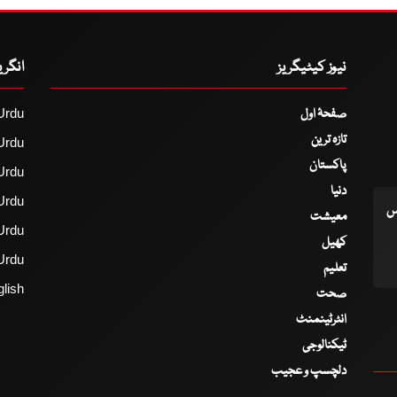
نیوز کیٹیگریز
انگر
صفحۂ اول
Urdu
تازہ ترین
Urdu
پاکستان
Urdu
دنیا
Urdu
اس
معیشت
Urdu
کھیل
Urdu
تعلیم
lish
صحت
انٹرٹینمنٹ
ٹیکنالوجی
دلچسپ و عجیب