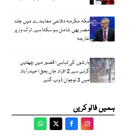
مکہ مکرمہ دفاعی معاہدے میں جلد
مصر بھی شامل ہو سکتا ہے، ترک وزیر
خارجہ
بارشوں کی تباہی؛ قصور میں چھتیں
گرنے سے 2 افراد جاں بحق؛ حیدرآباد
میں 3 نوجوان ڈوب گئے
ہمیں فالو کریں
WhatsApp
Twitter
Facebook
Facebook