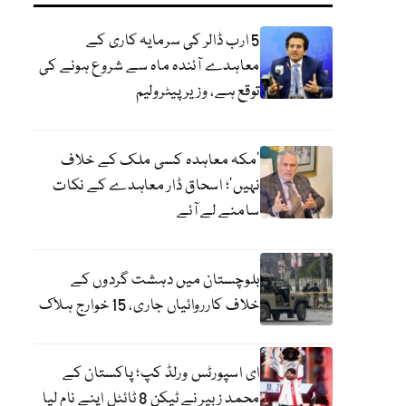
5 ارب ڈالر کی سرمایہ کاری کے
معاہدے آئندہ ماہ سے شروع ہونے کی
توقع ہے، وزیر پیٹرولیم
‘مکہ معاہدہ کسی ملک کے خلاف
نہیں’؛ اسحاق ڈار معاہدے کے نکات
سامنے لے آئے
بلوچستان میں دہشت گردوں کے
خلاف کارروائیاں جاری، 15 خوارج ہلاک
ای اسپورٹس ورلڈ کپ؛ پاکستان کے
محمد زبیر نے ٹیکن 8 ٹائٹل اپنے نام لیا