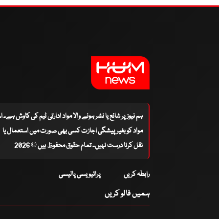
ہم نیوز پر شائع یا نشر ہونے والا مواد ادارتی ٹیم کی کاوش ہے۔ 
مواد کو بغیر پیشگی اجازت کسی بھی صورت میں استعمال یا
نقل کرنا درست نہیں۔ تمام حقوق محفوظ ہیں © 2026
رابطہ کریں
پرائیویسی پالیسی
ہمیں فالو کریں