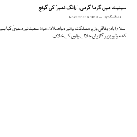
سینیٹ میں گرما گرمی، ’رانگ نمبر‘ کی گونج
ویب ڈیسک
By
November 6, 2018
اسلام آباد: وفاقی وزیر مملکت برائے مواصلات مراد سعید نے دعویٰ کیا ہے
کہ موٹرویز پر گاڑیاں جلانے والوں کے خلاف…