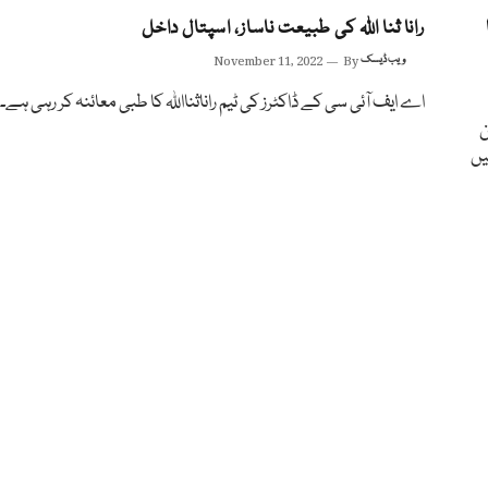
رانا ثنا اللہ کی طبیعت ناساز، اسپتال داخل
ویب ڈیسک
By
November 11, 2022
اے ایف آئی سی کے ڈاکٹرز کی ٹیم راناثنااللہ کا طبی معائنہ کر رہی ہے۔
ن
نہیں