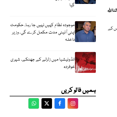
گیا
موجودہ نظام کہیں نہیں جا رہا، حکومت
 کریگی جس کے
اپنی آئینی مدت مکمل کرے گی، وزیر
داخلہ
انڈونیشیا میں زلزلے کے جھٹکے، شہری
خوفزدہ
ہمیں فالو کریں
WhatsApp
Twitter
Facebook
Facebook