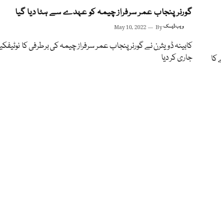
گورنر پنجاب عمر سرفراز چیمہ کو عہدے سے ہٹا دیا گیا
ویب ڈیسک
By
May 10, 2022
کابینہ ڈویثرن نے گورنر پنجاب عمر سرفراز چیمہ کی برطرفی کا نوٹیفک
جاری کر دیا
 کا