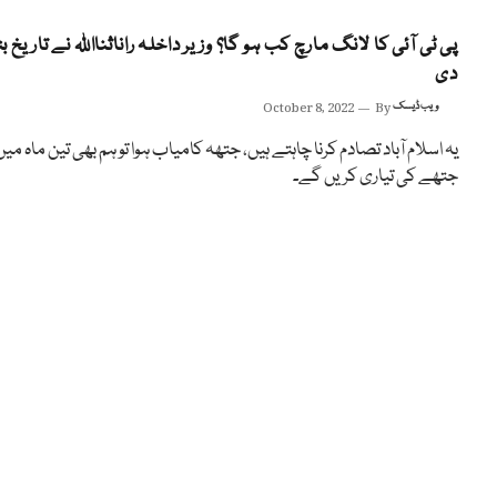
پی ٹی آئی کا لانگ مارچ کب ہو گا؟ وزیر داخلہ راناثنااللہ نے تاریخ بت
دی
ویب ڈیسک
By
October 8, 2022
یہ اسلام آباد تصادم کرنا چاہتے ہیں، جتھہ کامیاب ہوا تو ہم بھی تین ماہ میں
جتھے کی تیاری کریں گے۔