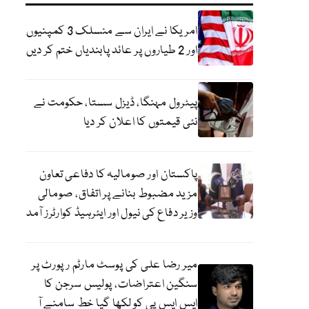
امریکا نے ایران سے منسلک 3 کمپنیوں
اور 2 طیاروں پر عائد پابندیاں ختم کر دیں
پیٹرول مہنگا، ڈیزل سستا، حکومت نے
نئی قیمتوں کا اعلان کر دیا
پاکستان اور صومالیہ کا دفاعی تعاون
مزید مضبوط بنانے پر اتفاق، صومالی
وزیر دفاع کی نیول اور ایئرہیڈ کوارٹرز آمد
میر رضا علی کی پوسٹ مارٹم رپورٹ پر
سنگین اعتراضات، پولیس سرجن کا
ایس ایس پی کو لکھا گیا خط سامنے آ