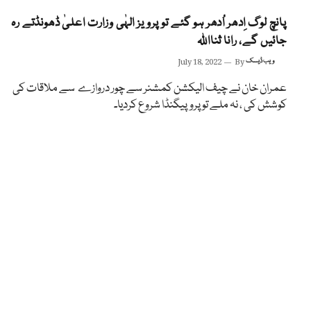
پانچ لوگ اِدھر اُدھر ہو گئے تو پرویز الہٰی وزارت اعلیٰ ڈھونڈتے رہ
جائیں گے، رانا ثنااللہ
ویب ڈیسک
By
July 18, 2022
عمران خان نے چیف الیکشن کمشنر سے چور دروازے سے ملاقات کی
کوشش کی ، نہ ملے تو پروپیگنڈا شروع کردیا۔