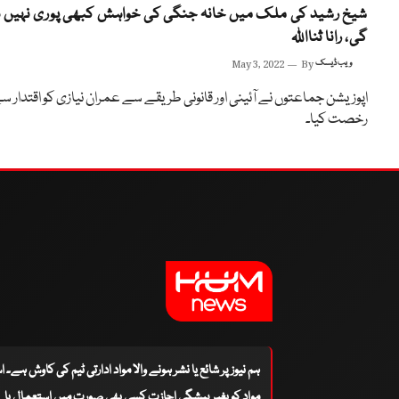
شیخ رشید کی ملک میں خانہ جنگی کی خواہش کبھی پوری نہیں ہ
گی، رانا ثنااللہ
ویب ڈیسک
By
May 3, 2022
اپوزیشن جماعتوں نے آئینی اور قانونی طریقے سے عمران نیازی کو اقتدار س
رخصت کیا۔
ہم نیوز پر شائع یا نشر ہونے والا مواد ادارتی ٹیم کی کاوش ہے۔ 
مواد کو بغیر پیشگی اجازت کسی بھی صورت میں استعمال یا