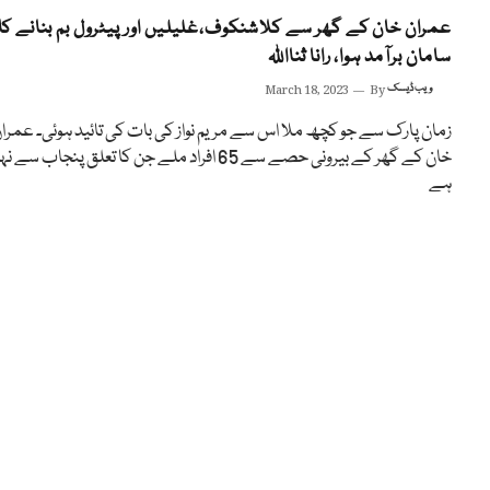
عمران خان کے گھر سے کلاشنکوف،غلیلیں اور پیٹرول بم بنانے کا
سامان برآمد ہوا، رانا ثنااللہ
ویب ڈیسک
By
March 18, 2023
زمان پارک سے جو کچھ ملا اس سے مریم نواز کی بات کی تائید ہوئی۔ عمرا
خان کے گھر کے بیرونی حصے سے 65 افراد ملے جن کا تعلق پنجاب سے 
ہے