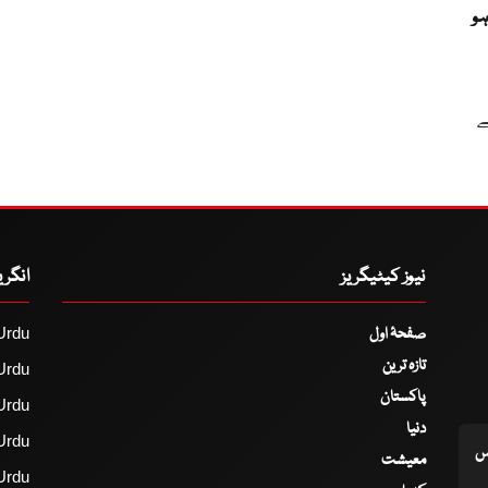
و
ے
نیوز کیٹیگریز
انگر
صفحۂ اول
Urdu
تازہ ترین
Urdu
پاکستان
Urdu
دنیا
Urdu
اس
معیشت
Urdu