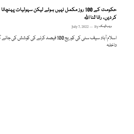
حکومت کے 100 روز مکمل نہیں ہوئے لیکن سہولیات پہنچان
کر دیں، رانا ثنا اللہ
ویب ڈیسک
By
July 7, 2022
اسلام آباد سیف سٹی کی کوریج 100 فیصد کرنے کی کوشش کی ج
داخلہ