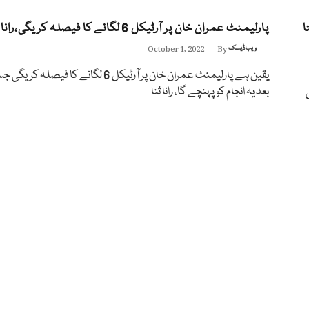
ا
پارلیمنٹ عمران خان پر آرٹیکل 6 لگانے کا فیصلہ کریگی،رانا ثنااللہ
ویب ڈیسک
By
October 1, 2022
یقین ہے پارلیمنٹ عمران خان پر آرٹیکل 6 لگانے کا فیصلہ
بعد یہ انجام کو پہنچے گا، رانا ثنا