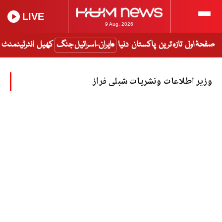
LIVE
9 Aug, 2026
صفحۂ اول
تازہ ترین
پاکستان
دنیا
ایران-اسرائیل جنگ
کھیل
انٹرٹینمنٹ
وزیر اطلاعات ونشریات شبلی فراز