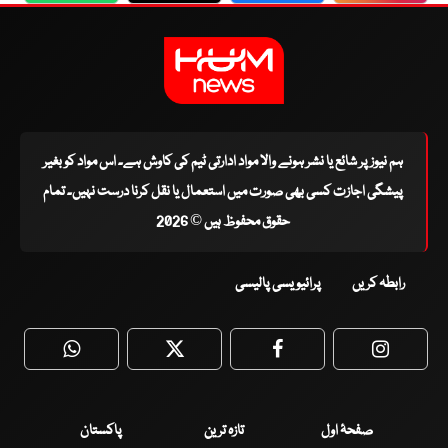
ہم نیوز پر شائع یا نشر ہونے والا مواد ادارتی ٹیم کی کاوش ہے۔ اس مواد کو بغیر
پیشگی اجازت کسی بھی صورت میں استعمال یا نقل کرنا درست نہیں۔ تمام
حقوق محفوظ ہیں © 2026
رابطہ کریں
پرائیویسی پالیسی
WhatsApp
Twitter
Facebook
Faceboo
صفحۂ اول
تازہ ترین
پاکستان