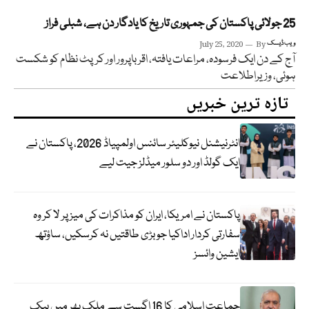
25 جولائی پاکستان کی جمہوری تاریخ کا یادگار دن ہے، شبلی فراز
ویب ڈیسک
By
July 25, 2020
آج کے دن ایک فرسودہ، مراعات یافتہ، اقرباپرور اور کرپٹ نظام کو شکست
ہوئی، وزیراطلاعت
تازہ ترین خبریں
انٹرنیشنل نیوکلیئر سائنس اولمپیاڈ 2026، پاکستان نے
ایک گولڈ اور دو سلور میڈلز جیت لیے
پاکستان نے امریکا، ایران کو مذاکرات کی میز پر لا کر وہ
سفارتی کردار اداکیا جو بڑی طاقتیں نہ کرسکیں، ساؤتھ
ایشین وائسز
جماعت اسلامی کا 16 اگست سے ملک بھر میں بیک