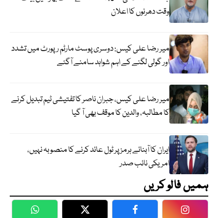
وقت دھرنوں کا اعلان
میر رضا علی کیس: دوسری پوسٹ مارٹم رپورٹ میں تشدد
اور گولی لگنے کے اہم شواہد سامنے آگئے
میر رضا علی کیس، جبران ناصر کا تفتیشی ٹیم تبدیل کرنے
کا مطالبہ، والدین کا موقف بھی آ گیا
ایران کا آبنائے ہرمز پر ٹول عائد کرنے کا منصوبہ نہیں،
امریکی نائب صدر
ہمیں فالو کریں
WhatsApp
Twitter
Facebook
Faceboo