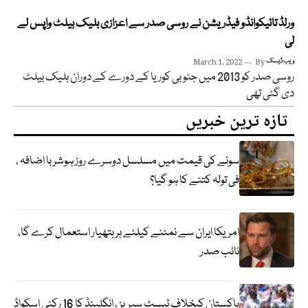
ورلڈ تائیکوانڈو فیڈریشن نے روسی صدر سے اعزازی بلیک بیلٹ واپس لے
لی
ویب ڈیسک
By
March 1, 2022
روسی صدر کو 2013 میں جنوبی کوریا کے دورے کے دوران بلیک بیلٹ
دی گئی تھی
تازہ ترین خبریں
سونے کی قیمت میں مسلسل دوسرے روز ہوشربا اضافہ ،
فی تولہ کتنے کا ہو گیا؟
امریکا ایران سے نمٹنے کیلئے ہر ہتھیار استعمال کرے گا،
نائب صدر
پاکستان کیخلاف ٹیسٹ سیریز ، انگلینڈ کا 16 رکنی اسکواڈ