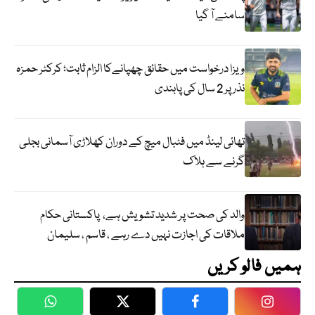
سامنے آ گیا
ویزا درخواست میں حقائق چھپانےکا الزام ثابت؛ کرکٹر حمزہ
نذر پر 2 سال کی پابندی
تھائی لینڈ میں فٹبال میچ کے دوران کھلاڑی آسمانی بجلی
گرنے سے ہلاک
والد کی صحت پر شدید تشویش ہے، پاکستانی حکام
ملاقات کی اجازت نہیں دے رہے ، قاسم ، سلیمان
ہمیں فالو کریں
WhatsApp
Twitter
Facebook
Faceboo