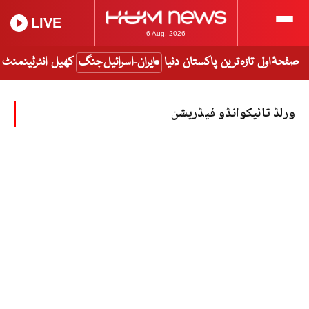
LIVE
6 Aug, 2026
صفحۂ اول
تازہ ترین
پاکستان
دنیا
ایران-اسرائیل جنگ
کھیل
انٹرٹینمنٹ
ورلڈ تائیکوانڈو فیڈریشن