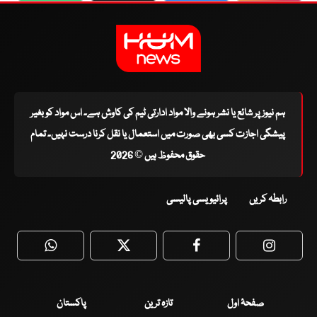
ہم نیوز پر شائع یا نشر ہونے والا مواد ادارتی ٹیم کی کاوش ہے۔ اس مواد کو بغیر
پیشگی اجازت کسی بھی صورت میں استعمال یا نقل کرنا درست نہیں۔ تمام
حقوق محفوظ ہیں © 2026
رابطہ کریں
پرائیویسی پالیسی
WhatsApp
Twitter
Facebook
Faceboo
صفحۂ اول
تازہ ترین
پاکستان