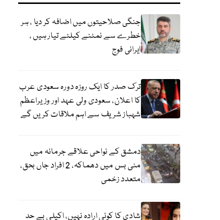
جنگی صلاحیتوں میں اضافہ کر دیا ، ہر
خطرے سے نمٹنے کیلئے تیار ہیں ،
ایرانی فوج
ترک صدر کا ایک روزہ دورہ سعودی عرب
کا اعلان، سعودی ولی عہد اور وزیراعظم
شہباز شریف سے اہم ملاقات کریں گے
دمشق کے نواحی علاقے جرمانہ میں
منی بس میں دھماکہ، 2 افراد جاں بحق،
متعدد زخمی
شادی کا کوئی ارادہ نہیں، اکیلی بے حد