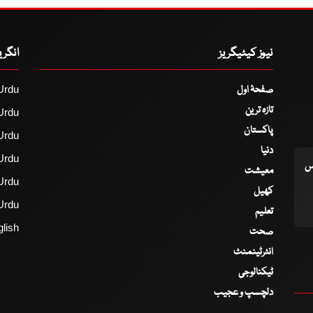
نیوز کیٹیگریز
انگر
صفحۂ اول
Urdu
تازہ ترین
Urdu
پاکستان
Urdu
دنیا
Urdu
اس
معیشت
Urdu
کھیل
Urdu
تعلیم
lish
صحت
انٹرٹینمنٹ
ٹیکنالوجی
دلچسپ و عجیب