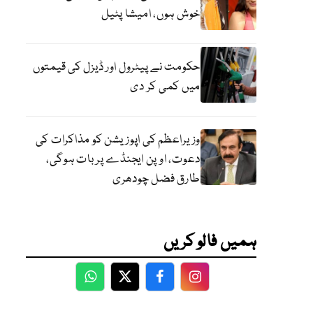
خوش ہوں، امیشا پٹیل
حکومت نے پیٹرول اور ڈیزل کی قیمتوں
میں کمی کر دی
وزیراعظم کی اپوزیشن کو مذاکرات کی
دعوت، اوپن ایجنڈے پر بات ہوگی،
طارق فضل چودھری
ہمیں فالو کریں
WhatsApp
Twitter
Facebook
Facebook