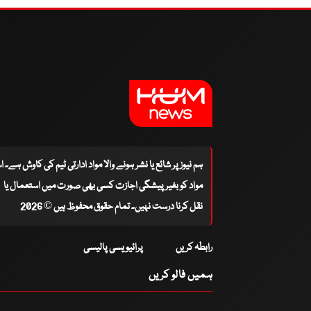
ہم نیوز پر شائع یا نشر ہونے والا مواد ادارتی ٹیم کی کاوش ہے۔ 
مواد کو بغیر پیشگی اجازت کسی بھی صورت میں استعمال یا
نقل کرنا درست نہیں۔ تمام حقوق محفوظ ہیں © 2026
رابطہ کریں
پرائیویسی پالیسی
ہمیں فالو کریں