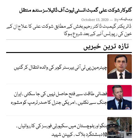
گلوکار شوکت علی گمبٹ انسٹی ٹیوٹ آف ڈائیلاسز سندھ منتقل
ویب ڈیسک
By
October 13, 2020
ڈائریکٹر گیمبٹ ڈاکٹر رحیم بخش کے مطابق شوکت علی کا علاج ان کے
خون کی رپورٹس آنے کے بعد شروع ہوگا
تازہ ترین خبریں
چیئرمین پی ٹی آئی بیرسٹر گوہر کی والدہ انتقال کر گئیں
فضائی طاقت سے فتح حاصل نہیں کی جا سکتی ، ایران
جنگ سے نکلیں ، امریکی جنرل کا صدر ٹرمپ کو مشورہ
ہنگو اور بلوچستان میں سکیورٹی فورسز کی کارروائیاں ،
10دہشتگرد ہلاک ، کیپٹن شہید