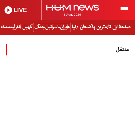
LIVE
8 Aug, 2026
صفحۂ اول
تازہ ترین
پاکستان
دنیا
ایران-اسرائیل جنگ
کھیل
انٹرٹینمنٹ
منتقل