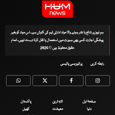
ہم نیوز پر شائع یا نشر ہونے والا مواد ادارتی ٹیم کی کاوش ہے۔ اس مواد کو بغیر
پیشگی اجازت کسی بھی صورت میں استعمال یا نقل کرنا درست نہیں۔ تمام
حقوق محفوظ ہیں © 2026
رابطہ کریں
پرائیویسی پالیسی
WhatsApp
Twitter
Facebook
Faceboo
صفحۂ اول
تازہ ترین
پاکستان
دنیا
معیشت
کھیل