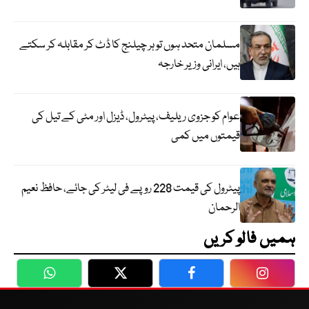
مسلمان متحد ہوں تو ہر چیلنج کا ڈٹ کر مقابلہ کر سکتے
ہیں، ایرانی وزیر خارجہ
عوام کو جزوی ریلیف، پیٹرول، ڈیزل اور مٹی کے تیل کی
قیمتوں میں کمی
پیٹرول کی قیمت 228 روپے فی لیٹر کی جائے، حافظ نعیم
الرحمان
ہمیں فالو کریں
WhatsApp
Twitter
Facebook
Faceboo