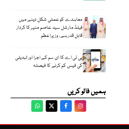
معاہدے کو عملی شکل دینے میں
فیلڈ مارشل سید عاصم منیر کا کردار
قابل قدر ہے، وزیراعظم
پی ٹی اے کا ای سم کے اجرا اور تبدیلی
کی فیس کم کرنے کا فیصلہ
ہمیں فالو کریں
WhatsApp
Twitter
Facebook
Facebook