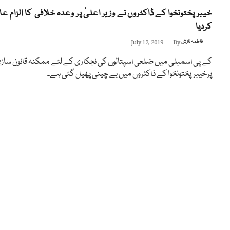
خیبرپختونخوا کے ڈاکٹروں نے وزیر اعلیٰ پر وعدہ خلافی کا الزام عا
کردیا
فاطمہ نازش
By
July 12, 2019
کے پی اسمبلی میں ضلعی اسپتالوں کی نجکاری کے لئے ممکنہ قانون ساز
پرخیبرپختونخوا کے ڈاکٹروں میں بے چینی پھیل گئی ہے۔