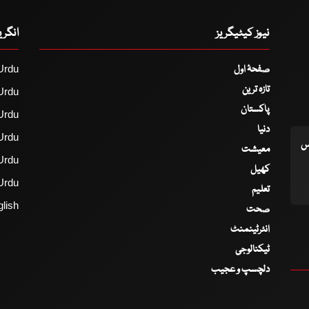
نیوز کیٹیگریز
انگر
صفحۂ اول
Urdu
تازہ ترین
Urdu
پاکستان
Urdu
دنیا
Urdu
اس
معیشت
Urdu
کھیل
Urdu
تعلیم
lish
صحت
انٹرٹینمنٹ
ٹیکنالوجی
دلچسپ و عجیب