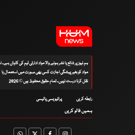
ہم نیوز پر شائع یا نشر ہونے والا مواد ادارتی ٹیم کی کاوش ہے۔ 
مواد کو بغیر پیشگی اجازت کسی بھی صورت میں استعمال یا
نقل کرنا درست نہیں۔ تمام حقوق محفوظ ہیں © 2026
رابطہ کریں
پرائیویسی پالیسی
ہمیں فالو کریں