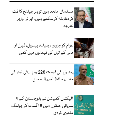
مسلمان متحد ہوں تو ہر چیلنج کا ڈٹ
کر مقابلہ کر سکتے ہیں، ایرانی وزیر
خارجہ
عوام کو جزوی ریلیف، پیٹرول، ڈیزل اور
مٹی کے تیل کی قیمتوں میں کمی
پیٹرول کی قیمت 228 روپے فی لیٹر کی
جائے، حافظ نعیم الرحمان
الیکشن کمیشن نے بلوچستان کے 4
بلدیاتی حلقوں میں 9 اگست کی پولنگ
ملتوی کردی