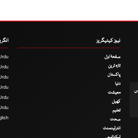
نیوز کیٹیگریز
انگر
صفحۂ اول
Urdu
تازہ ترین
Urdu
پاکستان
Urdu
دنیا
Urdu
اس
معیشت
Urdu
کھیل
Urdu
تعلیم
lish
صحت
انٹرٹینمنٹ
ٹیکنالوجی