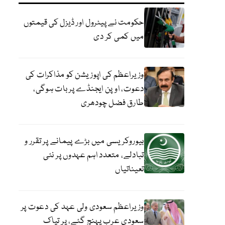
حکومت نے پیٹرول اور ڈیزل کی قیمتوں
میں کمی کر دی
وزیراعظم کی اپوزیشن کو مذاکرات کی
دعوت، اوپن ایجنڈے پر بات ہوگی،
طارق فضل چودھری
بیوروکریسی میں بڑے پیمانے پر تقرر و
تبادلے، متعدد اہم عہدوں پر نئی
تعیناتیاں
وزیراعظم سعودی ولی عہد کی دعوت پر
سعودی عرب پہنچ گئے، پر تپاک