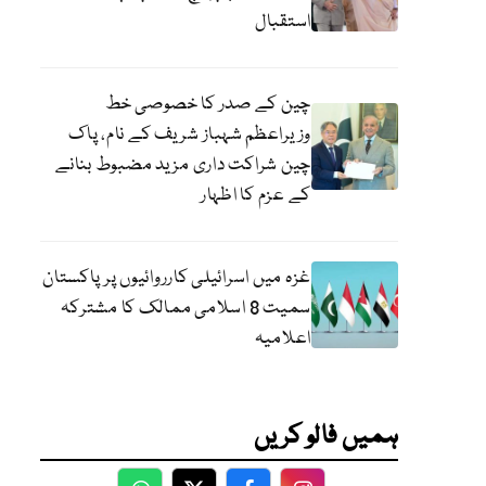
استقبال
چین کے صدر کا خصوصی خط
وزیراعظم شہباز شریف کے نام، پاک
چین شراکت داری مزید مضبوط بنانے
کے عزم کا اظہار
غزہ میں اسرائیلی کارروائیوں پر پاکستان
سمیت 8 اسلامی ممالک کا مشترکہ
اعلامیہ
ہمیں فالو کریں