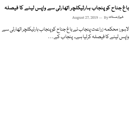
باغ جناح کو پنجاب ہارٹیکلچر اتھارٹی سے واپس لینے کا فیصلہ
شیراز حسنات
By
August 27, 2019
لاہور: محکمہ زراعت پنجاب نے باغ جناح کو پنجاب ہارٹیکلچر اتھارٹی سے
واپس لینے کا فیصلہ کرلیا ہے۔ پنجاب کے…