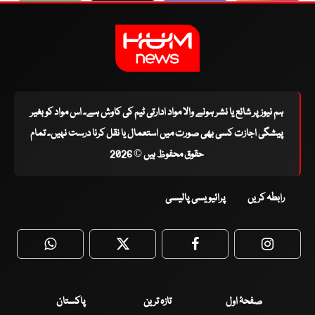
ہم نیوز پر شائع یا نشر ہونے والا مواد ادارتی ٹیم کی کاوش ہے۔ اس مواد کو بغیر
پیشگی اجازت کسی بھی صورت میں استعمال یا نقل کرنا درست نہیں۔ تمام
حقوق محفوظ ہیں © 2026
رابطہ کریں
پرائیویسی پالیسی
WhatsApp
Twitter
Facebook
Faceboo
صفحۂ اول
تازہ ترین
پاکستان