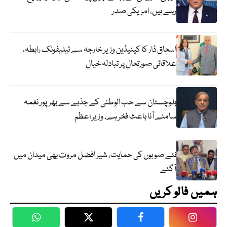
رہے ہیں، امریکی صدر
اسحاق ڈار کا کینیڈین وزیر خارجہ سے ٹیلیفونک رابطہ،
علاقائی صورتحال پر تبادلہ خیال
بلوچستان سے حب الوطنی کے جذبے سے بھرپور نغمہ
سامنے آنا باعث فخر ہے، وزیر اعظم
نئے صوبوں کی حمایت، شیر افضل مروت بھی میدان میں
آگئے
ہمیں فالو کریں
WhatsApp
Twitter
Facebook
Faceboo