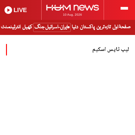
LIVE
10 Aug, 2026
صفحۂ اول
تازہ ترین
پاکستان
دنیا
ایران-اسرائیل جنگ
کھیل
انٹرٹینمنٹ
لیپ ٹاپس اسکیم