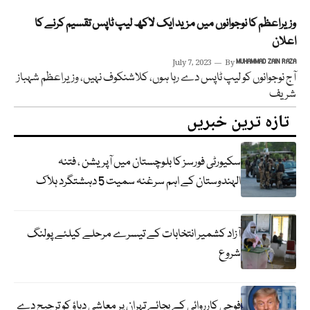
وزیراعظم کا نوجوانوں میں مزید ایک لاکھ لیپ ٹاپس تقسیم کرنے کا
اعلان
July 7, 2023
By
MUHAMMAD ZAIN RAZA
آج نوجوانوں کو لیپ ٹاپس دے رہا ہوں، کلاشنکوف نہیں، وزیراعظم شہباز
شریف
تازہ ترین خبریں
سکیورٹی فورسز کا بلوچستان میں آپریشن ، فتنہ
الہندوستان کے اہم سرغنہ سمیت 5 دہشتگرد ہلاک
آزاد کشمیر انتخابات کے تیسرے مرحلے کیلئے پولنگ
شروع
فوجی کارروائی کے بجائے تہران پر معاشی دباؤ کو ترجیح دے