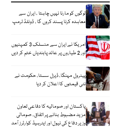
لوگوں کو مارنا نہیں چاہتا ، ایران سے
معاہدہ کرنا پسند کروں گا ، ڈونلڈ ٹرمپ
امریکا نے ایران سے منسلک 3 کمپنیوں
اور 2 طیاروں پر عائد پابندیاں ختم کر دیں
پیٹرول مہنگا، ڈیزل سستا، حکومت نے
نئی قیمتوں کا اعلان کر دیا
پاکستان اور صومالیہ کا دفاعی تعاون
مزید مضبوط بنانے پر اتفاق، صومالی
وزیر دفاع کی نیول اور ایئرہیڈ کوارٹرز آمد