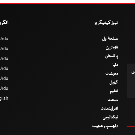
نیوز کیٹیگریز
انگر
صفحۂ اول
Urdu
تازہ ترین
Urdu
پاکستان
Urdu
دنیا
Urdu
اس
معیشت
Urdu
کھیل
Urdu
تعلیم
lish
صحت
انٹرٹینمنٹ
ٹیکنالوجی
دلچسپ و عجیب