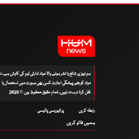
ہم نیوز پر شائع یا نشر ہونے والا مواد ادارتی ٹیم کی کاوش ہے۔ 
مواد کو بغیر پیشگی اجازت کسی بھی صورت میں استعمال یا
نقل کرنا درست نہیں۔ تمام حقوق محفوظ ہیں © 2026
رابطہ کریں
پرائیویسی پالیسی
ہمیں فالو کریں