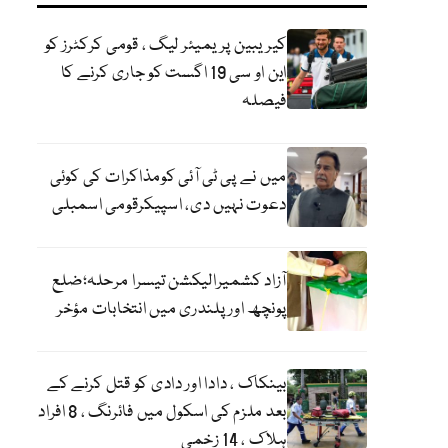
کیریبین پریمیئر لیگ ، قومی کرکٹرز کو
این او سی 19 اگست کو جاری کرنے کا
فیصلہ
میں نے پی ٹی آئی کومذاکرات کی کوئی
دعوت نہیں دی، اسپیکرقومی اسمبلی
آزاد کشمیرالیکشن تیسرا مرحلہ؛ضلع
پونچھ اور پلندری میں انتخابات مؤخر
بینکاک ، دادا اور دادی کو قتل کرنے کے
بعد ملزم کی اسکول میں فائرنگ ، 8 افراد
ہلاک ، 14 زخمی