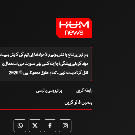
ہم نیوز پر شائع یا نشر ہونے والا مواد ادارتی ٹیم کی کاوش ہے۔ 
مواد کو بغیر پیشگی اجازت کسی بھی صورت میں استعمال یا
نقل کرنا درست نہیں۔ تمام حقوق محفوظ ہیں © 2026
رابطہ کریں
پرائیویسی پالیسی
ہمیں فالو کریں
WhatsApp
Twitter
Facebook
Facebook