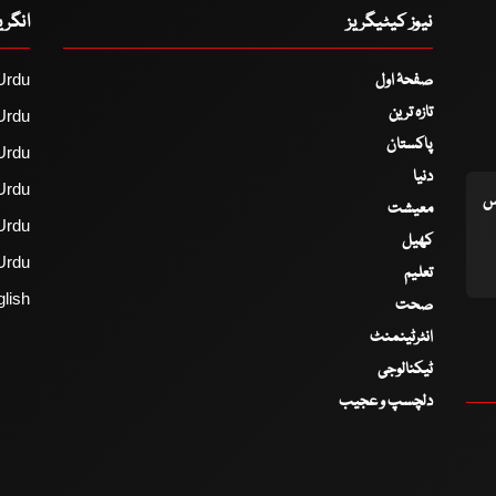
نیوز کیٹیگریز
انگر
صفحۂ اول
Urdu
تازہ ترین
Urdu
پاکستان
Urdu
دنیا
Urdu
اس
معیشت
Urdu
کھیل
Urdu
تعلیم
lish
صحت
انٹرٹینمنٹ
ٹیکنالوجی
دلچسپ و عجیب