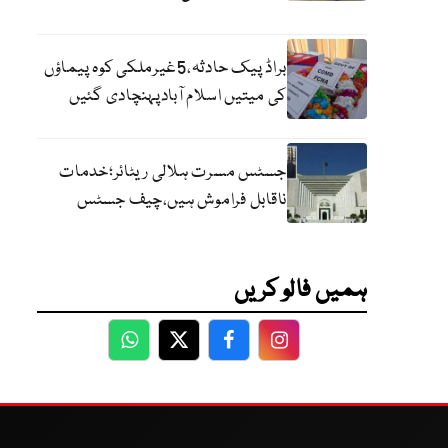
براڈ پیک حادثہ،5غیرملکی کوہ پیماؤں
کی میتیں اسلام آبادپہنچادی گئیں
جسٹس مسرت ہلالی ریٹائر؛خدمات
ناقابل فراموش ہیں،چیف جسٹس
ہمیں فالو کریں
WhatsApp
Twitter
Facebook
Facebook