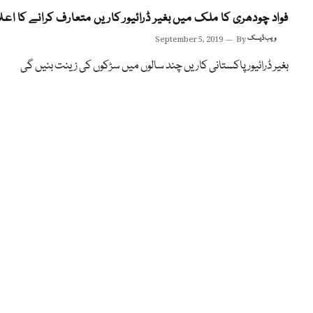
فواد چودھری کا ملک میں بغیر ڈرائیور کاریں متعارف کرانے کا اعل
ویب ڈیسک
By
September 5, 2019
بغیر ڈرائیور پاکستانی کاریں چند سالوں میں سڑکوں کی زینت بنیں گی