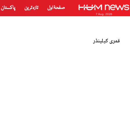
صفحۂ اول
تازہ ترین
پاکستان
7 Aug, 2026
قمری کیلینڈر