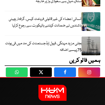
سنگِ میل ہے،سعودی وزیر خارجہ
انسانی اعضاء کی غیر قانونی فروخت کیس، گرفتار چینی
باشندوں نے ضمانت کیلئے ہائیکورٹ سے رجوع کرلیا
بجلی مزید مہنگی، فیول ایڈجسٹمنٹ کی مد میں فی یونٹ
75 پیسے اضافہ
ہمیں فالو کریں
WhatsApp
Twitter
Facebook
Faceboo