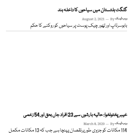
گلگت بلتستان میں سیاحوں کا داخلہ بند
ویب ڈیسک
By
August 2, 2021
بابوسرٹاپ اور تھور چیک پوسٹ پر سیاحوں کو روکنے کا حکم
خیبرپختونخوا: حالیہ بارشوں سے 23 افراد جاں بحق اور 54 زخمی
ویب ڈیسک
By
March 8, 2020
114 مکانات کو جزوی طور پرنقصان پہنچا ہے جب کہ 13 مکانات مکمل