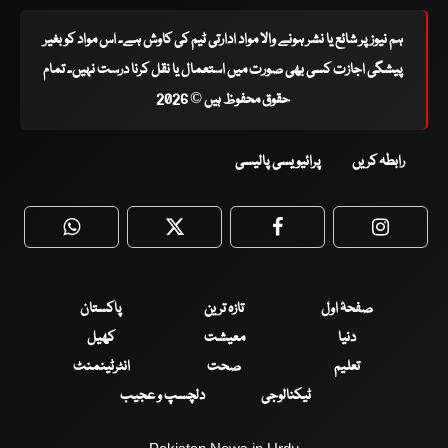
ہم نیوز پر شائع یا نشر ہونے والا مواد ادارتی ٹیم کی کاوش ہے۔ اس مواد کو بغیر
پیشگی اجازت کسی بھی صورت میں استعمال یا نقل کرنا درست نہیں۔ تمام
حقوق محفوظ ہیں © 2026
رابطہ کریں
پرائیویسی پالیسی
WhatsApp
Twitter
Facebook
Faceboo
صفحۂ اول
تازہ ترین
پاکستان
دنیا
معیشت
کھیل
تعلیم
صحت
انٹرٹینمنٹ
ٹیکنالوجی
دلچسپ و عجیب