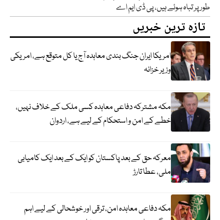
طور پر تباہ ہوئے ہیں، پی ڈی ایم اے
تازہ ترین خبریں
امریکا ایران جنگ بندی معاہدہ آج یا کل متوقع ہے، امریکی
وزیر خزانہ
مکہ مشترکہ دفاعی معاہدہ کسی ملک کے خلاف نہیں،
خطے کے امن و استحکام کے لیے ہے، اردوان
معرکہ حق کے بعد پاکستان کو ایک کے بعد ایک کامیابی
ملی، عطا تارڑ
مکہ دفاعی معاہدہ امن، ترقی اور خوشحالی کے لیے اہم